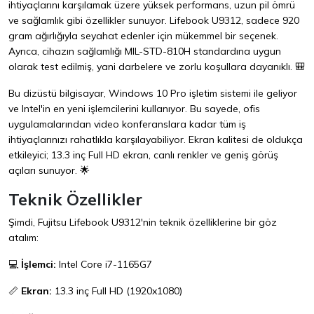
ihtiyaçlarını karşılamak üzere yüksek performans, uzun pil ömrü
ve sağlamlık gibi özellikler sunuyor. Lifebook U9312, sadece 920
gram ağırlığıyla seyahat edenler için mükemmel bir seçenek.
Ayrıca, cihazın sağlamlığı MIL-STD-810H standardına uygun
olarak test edilmiş, yani darbelere ve zorlu koşullara dayanıklı. 🎒
Bu dizüstü bilgisayar, Windows 10 Pro işletim sistemi ile geliyor
ve Intel'in en yeni işlemcilerini kullanıyor. Bu sayede, ofis
uygulamalarından video konferanslara kadar tüm iş
ihtiyaçlarınızı rahatlıkla karşılayabiliyor. Ekran kalitesi de oldukça
etkileyici; 13.3 inç Full HD ekran, canlı renkler ve geniş görüş
açıları sunuyor. 🌟
Teknik Özellikler
Şimdi, Fujitsu Lifebook U9312'nin teknik özelliklerine bir göz
atalım:
💻
İşlemci:
Intel Core i7-1165G7
📏
Ekran:
13.3 inç Full HD (1920x1080)