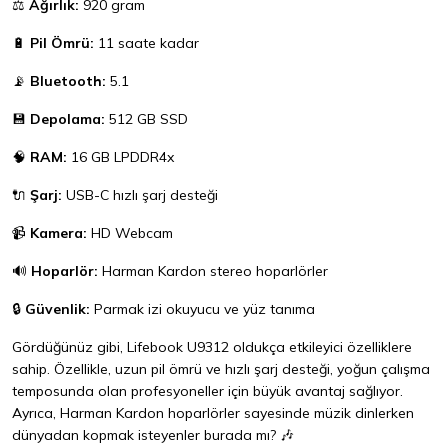
⚖️
Ağırlık:
920 gram
🔋
Pil Ömrü:
11 saate kadar
📡
Bluetooth:
5.1
💾
Depolama:
512 GB SSD
🧠
RAM:
16 GB LPDDR4x
🔌
Şarj:
USB-C hızlı şarj desteği
📹
Kamera:
HD Webcam
🔊
Hoparlör:
Harman Kardon stereo hoparlörler
🔒
Güvenlik:
Parmak izi okuyucu ve yüz tanıma
Gördüğünüz gibi, Lifebook U9312 oldukça etkileyici özelliklere
sahip. Özellikle, uzun pil ömrü ve hızlı şarj desteği, yoğun çalışma
temposunda olan profesyoneller için büyük avantaj sağlıyor.
Ayrıca, Harman Kardon hoparlörler sayesinde müzik dinlerken
dünyadan kopmak isteyenler burada mı? 🎶