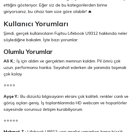
ettiğini gösteriyor. Eğer siz de bu kategorilerden birine
giriyorsanız, bu cihaz tam size göre olabilir! 🔥
Kullanıcı Yorumları
Şimdi, gerçek kullanıcıların Fujitsu Lifebook U9312 hakkında neler
söylediğine bakalım. İşte bazı yorumlar:
Olumlu Yorumlar
Ali K.:
İş için aldım ve gerçekten memnun kaldım. Pil ömrü çok
uzun, performansı harika. Seyahat ederken de yanımda taşımak
çok kolay.
⭐⭐⭐⭐
Ayşe Y.:
Bu dizüstü bilgisayarın ekranı çok kaliteli, renkler canlı ve
görüş açıları geniş. İş toplantılarımda HD webcam ve hoparlörler
sayesinde sorunsuz iletişim kurabiliyorum.
⭐⭐⭐⭐⭐
Mehmet T.:
Lifebook U9312, veri analizi yaparken bana büyük