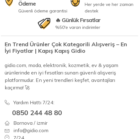
Ödeme
Her yerde ve her zaman
Güvenli ödeme garantisi
destek
🔥 Günlük Fırsatlar
%50'e varan indirimler
En Trend Ürünler Çok Kategorili Alışveriş – En
İyi Fiyatlar | Kapış Kapış Gidio
gidio.com, moda, elektronik, kozmetik, ev & yaşam
ürünlerinde en iyi fırsatları sunan güvenli alışveriş
platformudur. En yeni trendleri keşfet, avantajları
kaçırma! 🚀
Yardım Hattı 7/24:
0850 244 48 80
Bornova / izmir
info@gidio.com
7/24