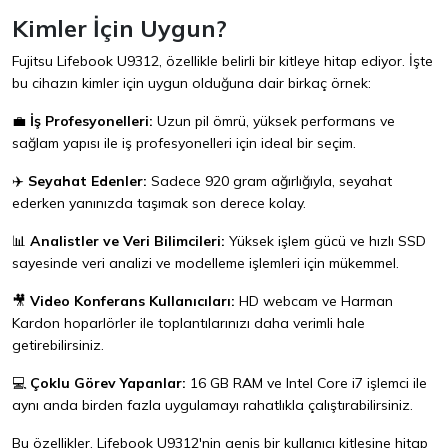
Kimler İçin Uygun?
Fujitsu Lifebook U9312, özellikle belirli bir kitleye hitap ediyor. İşte
bu cihazın kimler için uygun olduğuna dair birkaç örnek:
💼
İş Profesyonelleri:
Uzun pil ömrü, yüksek performans ve
sağlam yapısı ile iş profesyonelleri için ideal bir seçim.
✈️
Seyahat Edenler:
Sadece 920 gram ağırlığıyla, seyahat
ederken yanınızda taşımak son derece kolay.
📊
Analistler ve Veri Bilimcileri:
Yüksek işlem gücü ve hızlı SSD
sayesinde veri analizi ve modelleme işlemleri için mükemmel.
🎥
Video Konferans Kullanıcıları:
HD webcam ve Harman
Kardon hoparlörler ile toplantılarınızı daha verimli hale
getirebilirsiniz.
💻
Çoklu Görev Yapanlar:
16 GB RAM ve Intel Core i7 işlemci ile
aynı anda birden fazla uygulamayı rahatlıkla çalıştırabilirsiniz.
Bu özellikler, Lifebook U9312'nin geniş bir kullanıcı kitlesine hitap