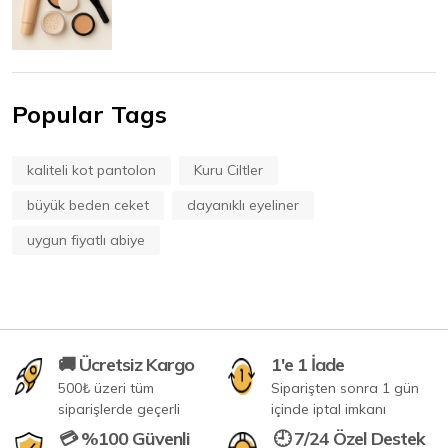
Popular Tags
kaliteli kot pantolon
Kuru Ciltler
büyük beden ceket
dayanıklı eyeliner
uygun fiyatlı abiye
🚚 Ücretsiz Kargo
1'e 1 İade
500₺ üzeri tüm
Siparişten sonra 1 gün
siparişlerde geçerli
içinde iptal imkanı
💳 %100 Güvenli
🕘 7/24 Özel Destek