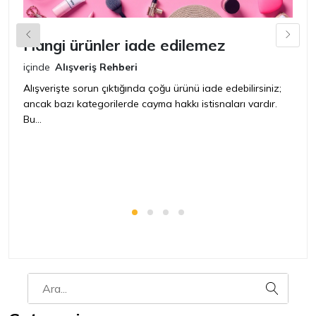
Hangi ürünler iade edilemez
G
n
içinde
Alışveriş Rehberi
iç
Alışverişte sorun çıktığında çoğu ürünü iade edebilirsiniz;
ancak bazı kategorilerde cayma hakkı istisnaları vardır.
İ
Bu...
ür
bir