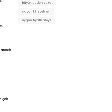
ık
büyük beden ceket
dayanıklı eyeliner
uygun fiyatlı abiye
ma
a atmak
.
de çok