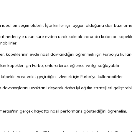
ideal bir seçim olabilir. İşte kimler için uygun olduğuna dair bazı örne
at nedeniyle uzun süre evden uzak kalmak zorunda kalanlar, köpekle
abilirler.
r, köpeklerinin evde nasıl davrandığını öğrenmek için Furbo'yu kullanab
an köpekler için Furbo, onlara biraz eğlence ve ilgi sağlayabilir.
köpekle nasıl vakit geçirdiğini izlemek için Furbo'yu kullanabilirler.
davranışlarını uzaktan izleyerek daha iyi eğitim stratejileri geliştirebili
merası'nın gerçek hayatta nasıl performans gösterdiğini öğrenelim.