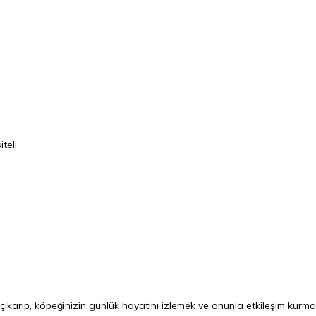
teli
ıkarıp, köpeğinizin günlük hayatını izlemek ve onunla etkileşim kurmak