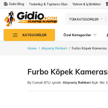
Gidio Blog
Tedarikçi & Toptancı Olun
Yatırım & İş Birlikleri
TÜM KATEGORILER
Özel Kategoriler
KATEGORILER
Home
Alışveriş Rehberi
Furbo Köpek Kamerası 
Furbo Köpek Kamerası
By Cumali ATLI
içinde
Alışveriş Rehberi
Açık
Nis 1