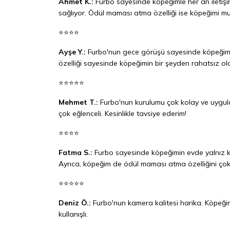
Ahmet K.:
Furbo sayesinde köpeğimle her an iletişi
sağlıyor. Ödül maması atma özelliği ise köpeğimi mut
⭐⭐⭐⭐
Ayşe Y.:
Furbo'nun gece görüşü sayesinde köpeğimin 
özelliği sayesinde köpeğimin bir şeyden rahatsız o
⭐⭐⭐⭐⭐
Mehmet T.:
Furbo'nun kurulumu çok kolay ve uygu
çok eğlenceli. Kesinlikle tavsiye ederim!
⭐⭐⭐⭐
Fatma S.:
Furbo sayesinde köpeğimin evde yalnız kal
Ayrıca, köpeğim de ödül maması atma özelliğini çok
⭐⭐⭐⭐⭐
Deniz Ö.:
Furbo'nun kamera kalitesi harika. Köpeğimin
kullanışlı.