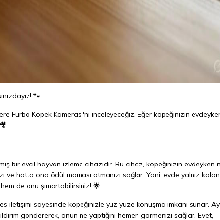
ınızdayız! 🐾
zlere Furbo Köpek Kamerası'nı inceleyeceğiz. Eğer köpeğinizin evdeyke
 🎥
mış bir evcil hayvan izleme cihazıdır. Bu cihaz, köpeğinizin evdeyken 
nızı ve hatta ona ödül maması atmanızı sağlar. Yani, evde yalnız kalan
hem de onu şımartabilirsiniz! 🌟
es iletişimi sayesinde köpeğinizle yüz yüze konuşma imkanı sunar. Ayr
ildirim göndererek, onun ne yaptığını hemen görmenizi sağlar. Evet,