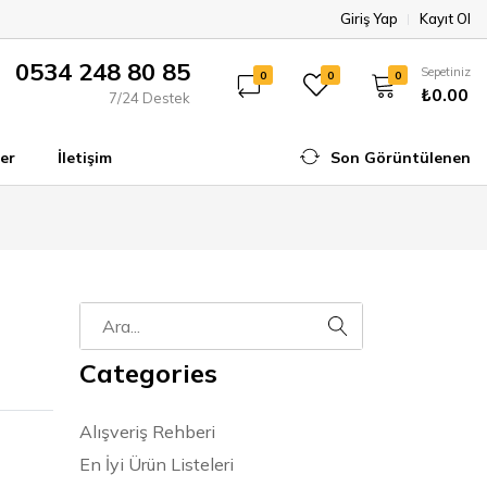
Giriş Yap
Kayıt Ol
0534 248 80 85
Sepetiniz
0
0
0
₺0.00
7/24 Destek
er
İletişim
Son Görüntülenen
Categories
Alışveriş Rehberi
En İyi Ürün Listeleri