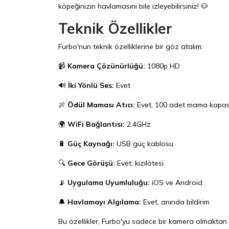
köpeğinizin havlamasını bile izleyebilirsiniz! 🐶
Teknik Özellikler
Furbo'nun teknik özelliklerine bir göz atalım:
📹
Kamera Çözünürlüğü:
1080p HD
🔊
İki Yönlü Ses:
Evet
🍖
Ödül Maması Atıcı:
Evet, 100 adet mama kapasi
🌍
WiFi Bağlantısı:
2.4GHz
🔋
Güç Kaynağı:
USB güç kablosu
🔍
Gece Görüşü:
Evet, kızılötesi
📡
Uygulama Uyumluluğu:
iOS ve Android
🔔
Havlamayı Algılama:
Evet, anında bildirim
Bu özellikler, Furbo'yu sadece bir kamera olmaktan ç