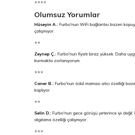
⭐⭐⭐⭐
Olumsuz Yorumlar
Hüseyin A.:
Furbo'nun WiFi bağlantısı bazen kopuyo
çalışmıyor.
⭐⭐
Zeynep Ç.:
Furbo'nun fiyatı biraz yüksek. Daha uygu
kurmakta zorlanıyorum.
⭐⭐⭐
Caner B.:
Furbo'nun ödül maması atıcı özelliği bazen
kaplıyor.
⭐⭐
Selin D.:
Furbo'nun gece görüşü yeterince iyi değil.
algılama özelliği çalışmıyor.
⭐⭐⭐