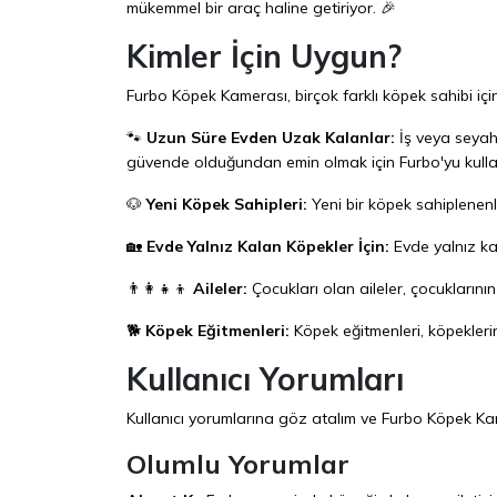
mükemmel bir araç haline getiriyor. 🎉
Kimler İçin Uygun?
Furbo Köpek Kamerası, birçok farklı köpek sahibi için 
🐾
Uzun Süre Evden Uzak Kalanlar:
İş veya seyah
güvende olduğundan emin olmak için Furbo'yu kullan
🐶
Yeni Köpek Sahipleri:
Yeni bir köpek sahiplenenle
🏡
Evde Yalnız Kalan Köpekler İçin:
Evde yalnız kal
👨‍👩‍👧‍👦
Aileler:
Çocukları olan aileler, çocuklarının 
🐕
Köpek Eğitmenleri:
Köpek eğitmenleri, köpeklerin 
Kullanıcı Yorumları
Kullanıcı yorumlarına göz atalım ve Furbo Köpek Ka
Olumlu Yorumlar