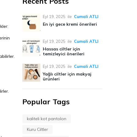
Recent Posts
Eyl 19, 2025
ile
Cumali ATLI
En iyi gece kremi önerileri
kler:
rinin
Eyl 19, 2025
ile
Cumali ATLI
Hassas ciltler için
temizleyici önerileri
ilirler.
Eyl 19, 2025
ile
Cumali ATLI
Yağlı ciltler için makyaj
ürünleri
rler.
Popular Tags
kaliteli kot pantolon
Kuru Ciltler