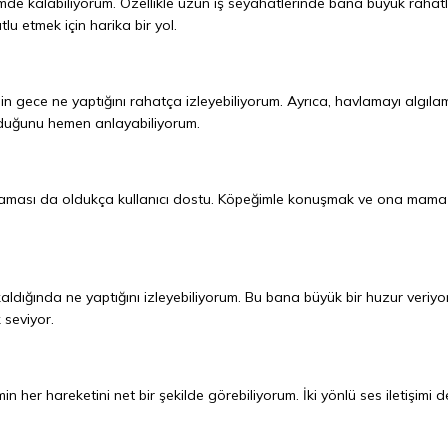
mde kalabiliyorum. Özellikle uzun iş seyahatlerinde bana büyük rahatl
lu etmek için harika bir yol.
gece ne yaptığını rahatça izleyebiliyorum. Ayrıca, havlamayı algıla
lduğunu hemen anlayabiliyorum.
laması da oldukça kullanıcı dostu. Köpeğimle konuşmak ve ona mam
dığında ne yaptığını izleyebiliyorum. Bu bana büyük bir huzur veriyor
 seviyor.
 her hareketini net bir şekilde görebiliyorum. İki yönlü ses iletişimi 