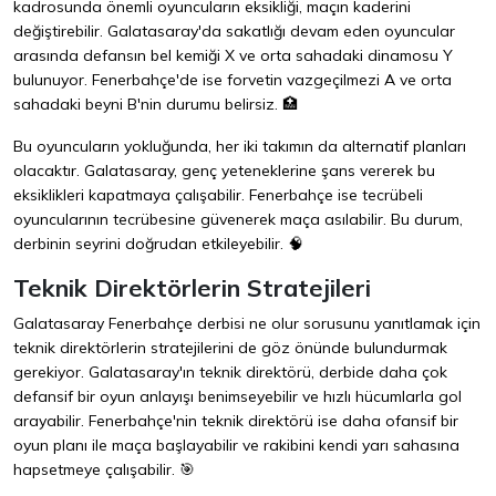
kadrosunda önemli oyuncuların eksikliği, maçın kaderini
değiştirebilir. Galatasaray'da sakatlığı devam eden oyuncular
arasında defansın bel kemiği X ve orta sahadaki dinamosu Y
bulunuyor. Fenerbahçe'de ise forvetin vazgeçilmezi A ve orta
sahadaki beyni B'nin durumu belirsiz. 🏥
Bu oyuncuların yokluğunda, her iki takımın da alternatif planları
olacaktır. Galatasaray, genç yeteneklerine şans vererek bu
eksiklikleri kapatmaya çalışabilir. Fenerbahçe ise tecrübeli
oyuncularının tecrübesine güvenerek maça asılabilir. Bu durum,
derbinin seyrini doğrudan etkileyebilir. 🧠
Teknik Direktörlerin Stratejileri
Galatasaray Fenerbahçe derbisi ne olur sorusunu yanıtlamak için
teknik direktörlerin stratejilerini de göz önünde bulundurmak
gerekiyor. Galatasaray'ın teknik direktörü, derbide daha çok
defansif bir oyun anlayışı benimseyebilir ve hızlı hücumlarla gol
arayabilir. Fenerbahçe'nin teknik direktörü ise daha ofansif bir
oyun planı ile maça başlayabilir ve rakibini kendi yarı sahasına
hapsetmeye çalışabilir. 🎯