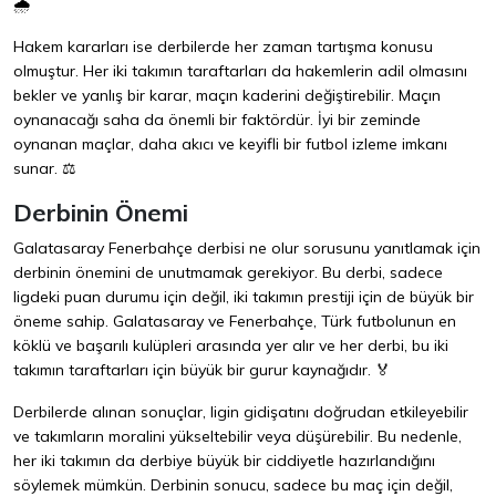
🌧️
Hakem kararları ise derbilerde her zaman tartışma konusu
olmuştur. Her iki takımın taraftarları da hakemlerin adil olmasını
bekler ve yanlış bir karar, maçın kaderini değiştirebilir. Maçın
oynanacağı saha da önemli bir faktördür. İyi bir zeminde
oynanan maçlar, daha akıcı ve keyifli bir futbol izleme imkanı
sunar. ⚖️
Derbinin Önemi
Galatasaray Fenerbahçe derbisi ne olur sorusunu yanıtlamak için
derbinin önemini de unutmamak gerekiyor. Bu derbi, sadece
ligdeki puan durumu için değil, iki takımın prestiji için de büyük bir
öneme sahip. Galatasaray ve Fenerbahçe, Türk futbolunun en
köklü ve başarılı kulüpleri arasında yer alır ve her derbi, bu iki
takımın taraftarları için büyük bir gurur kaynağıdır. 🏅
Derbilerde alınan sonuçlar, ligin gidişatını doğrudan etkileyebilir
ve takımların moralini yükseltebilir veya düşürebilir. Bu nedenle,
her iki takımın da derbiye büyük bir ciddiyetle hazırlandığını
söylemek mümkün. Derbinin sonucu, sadece bu maç için değil,