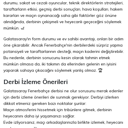
durumu, sakat ve cezalı oyuncular, teknik direktörlerin stratejileri,
taraftarların etkisi, geçmiş derbi sonuçları, hava koşulları, hakem
kararları ve maçın oynanacağı saha gibi faktörler göz önüne
alındığında, derbinin çekişmeli ve heyecanlı geçeceğini söylemek
mümkün. 🎢
Galatasaray'ın form durumu ve ev sahibi avantajı, onları bir adım
öne çıkarabilir. Ancak Fenerbahçe'nin derbilerdeki sürpriz yapma
potansiyeli ve taraftarlarının desteği, maçın kaderini değiştirebilir.
Bu nedenle, derbinin sonucunu kesin olarak tahmin etmek
mümkün olmasa da, iki takımın da ellerinden gelenin en iyisini
yaparak sahaya çıkacağını söylemek yanlış olmaz. 🏆
Derbi İzleme Önerileri
Galatasaray Fenerbahçe derbisi ne olur sorusunu merak edenler
için derbi izleme önerileri de sunmak gerekiyor. Derbiyi izlerken
dikkat etmeniz gereken bazı noktalar şunlar:
Maçın atmosferini hissetmek için tribünlere gitmek, derbinin
heyecanını daha iyi yaşamanızı sağlar.
Evde izliyorsanız, maçı arkadaşlarınızla birlikte izlemek, heyecanı