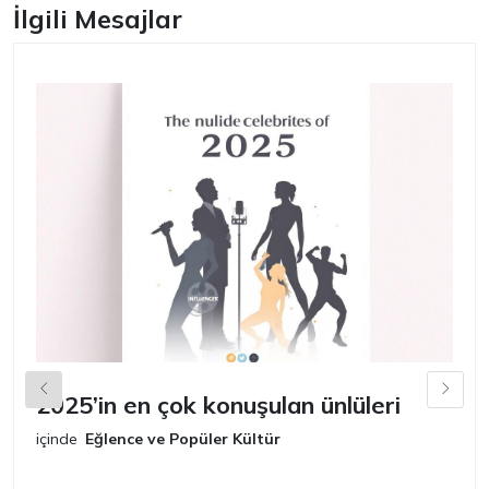
İlgili Mesajlar
2025’in en çok konuşulan ünlüleri
2
b
içinde
Eğlence ve Popüler Kültür
iç