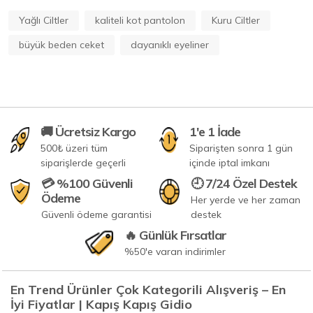
Yağlı Ciltler
kaliteli kot pantolon
Kuru Ciltler
büyük beden ceket
dayanıklı eyeliner
🚚 Ücretsiz Kargo
1'e 1 İade
500₺ üzeri tüm
Siparişten sonra 1 gün
siparişlerde geçerli
içinde iptal imkanı
💳 %100 Güvenli
🕘 7/24 Özel Destek
Ödeme
Her yerde ve her zaman
Güvenli ödeme garantisi
destek
🔥 Günlük Fırsatlar
%50'e varan indirimler
En Trend Ürünler Çok Kategorili Alışveriş – En
İyi Fiyatlar | Kapış Kapış Gidio