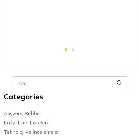
20
o
ba
Categories
Alışveriş Rehberi
En İyi Ürün Listeleri
Teknoloji ve İncelemeler