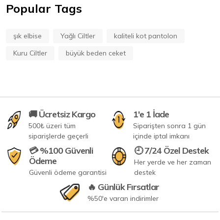
Popular Tags
şık elbise
Yağlı Ciltler
kaliteli kot pantolon
Kuru Ciltler
büyük beden ceket
🚚 Ücretsiz Kargo
1'e 1 İade
500₺ üzeri tüm
Siparişten sonra 1 gün
siparişlerde geçerli
içinde iptal imkanı
💳 %100 Güvenli
🕘 7/24 Özel Destek
Ödeme
Her yerde ve her zaman
Güvenli ödeme garantisi
destek
🔥 Günlük Fırsatlar
%50'e varan indirimler