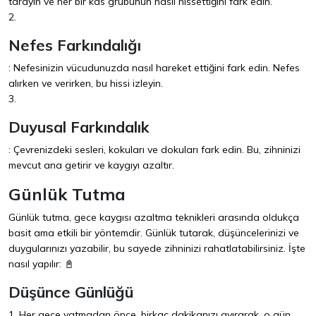
tarayın ve her bir kas grubunun nasıl hissettiğini fark edin.
2.
Nefes Farkındalığı
: Nefesinizin vücudunuzda nasıl hareket ettiğini fark edin. Nefes
alırken ve verirken, bu hissi izleyin.
3.
Duyusal Farkındalık
: Çevrenizdeki sesleri, kokuları ve dokuları fark edin. Bu, zihninizi
mevcut ana getirir ve kaygıyı azaltır.
Günlük Tutma
Günlük tutma, gece kaygısı azaltma teknikleri arasında oldukça
basit ama etkili bir yöntemdir. Günlük tutarak, düşüncelerinizi ve
duygularınızı yazabilir, bu sayede zihninizi rahatlatabilirsiniz. İşte
nasıl yapılır: 📓
Düşünce Günlüğü
1. Her gece yatmadan önce, birkaç dakikanızı ayırarak, o gün