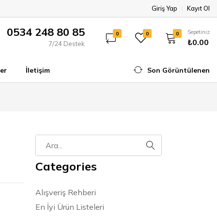
Giriş Yap
Kayıt Ol
0534 248 80 85
Sepetiniz
0
0
0
₺0.00
7/24 Destek
er
İletişim
Son Görüntülenen
Categories
Alışveriş Rehberi
En İyi Ürün Listeleri