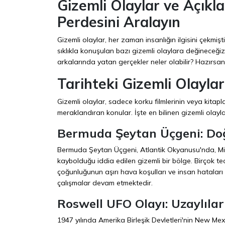
Gizemli Olaylar ve Açıkla
Perdesini Aralayın
Gizemli olaylar, her zaman insanlığın ilgisini çekmiş
sıklıkla konuşulan bazı gizemli olaylara değineceğiz 
arkalarında yatan gerçekler neler olabilir? Hazırsa
Tarihteki Gizemli Olaylar
Gizemli olaylar, sadece korku filmlerinin veya kita
meraklandıran konular. İşte en bilinen gizemli olayl
Bermuda Şeytan Üçgeni: Doğ
Bermuda Şeytan Üçgeni, Atlantik Okyanusu'nda, Mia
kaybolduğu iddia edilen gizemli bir bölge. Birçok teo
çoğunluğunun aşırı hava koşulları ve insan hatalar
çalışmalar devam etmektedir.
Roswell UFO Olayı: Uzaylılar
1947 yılında Amerika Birleşik Devletleri'nin New M