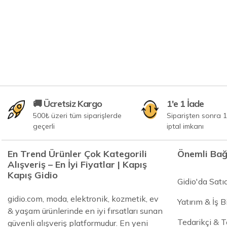
🚚 Ücretsiz Kargo
1'e 1 İade
500₺ üzeri tüm siparişlerde
Siparişten sonra 1
geçerli
iptal imkanı
En Trend Ürünler Çok Kategorili
Önemli Bağ
Alışveriş – En İyi Fiyatlar | Kapış
Kapış Gidio
Gidio'da Satı
gidio.com, moda, elektronik, kozmetik, ev
Yatırım & İş Bi
& yaşam ürünlerinde en iyi fırsatları sunan
Tedarikçi & 
güvenli alışveriş platformudur. En yeni