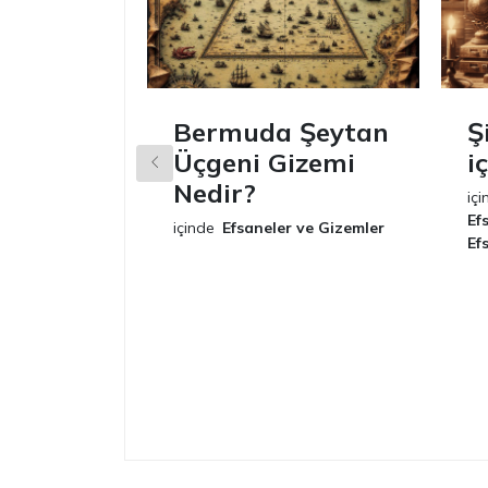
Bermuda Şeytan
Ş
Üçgeni Gizemi
i
Nedir?
içi
Ef
içinde
Efsaneler ve Gizemler
Ef