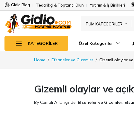
Gidio Blog
Tedarikçi & Toptancı Olun
Yatırım & İş Birlikleri
TÜM KATEGORILER
Özel Kategoriler
KATEGORILER
Home
Efsaneler ve Gizemler
Gizemli olaylar ve
Gizemli olaylar ve açı
By Cumali ATLI
içinde
Efsaneler ve Gizemler
,
Efsa