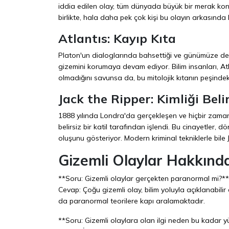
iddia edilen olay, tüm dünyada büyük bir merak ko
birlikte, hala daha pek çok kişi bu olayın arkasında
Atlantıs: Kayıp Kıta
Platon'un dialoglarında bahsettiği ve günümüze dek 
gizemini korumaya devam ediyor. Bilim insanları, Atl
olmadığını savunsa da, bu mitolojik kıtanın peşinde
Jack the Ripper: Kimliği Belir
1888 yılında Londra'da gerçekleşen ve hiçbir zaman f
belirsiz bir katil tarafından işlendi. Bu cinayetler, 
oluşunu gösteriyor. Modern kriminal tekniklerle bile 
Gizemli Olaylar Hakkında
**Soru: Gizemli olaylar gerçekten paranormal mi?**
Cevap: Çoğu gizemli olay, bilim yoluyla açıklanabil
da paranormal teorilere kapı aralamaktadır.
**Soru: Gizemli olaylara olan ilgi neden bu kadar 