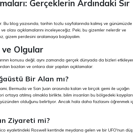
maları: Gerçeklerin Ardındaki Sır
tir. Bu blog yazısında, tarihin tozlu sayfalarında kalmış ve günümüzde 
ve olası açıklamalarını inceleyeceğiz. Peki, bu gizemler nelerdir ve
nız, gizem perdesini aralamaya başlayalım.
 ve Olgular
plarının konusu değil, aynı zamanda gerçek dünyada da bizleri etkileye
ardan bazıları ve onlara dair yapılan açıklamalar:
aüstü Bir Alan mı?
mi, Bermuda ve San Juan arasında kalan ve birçok gemi ile uçağın
ri ortaya atılmış olmakla birlikte, bilim insanları bu bölgedeki kayıplar
ı yüzünden olduğunu belirtiyor. Ancak hala daha fazlasını öğrenmek iç
ın Ziyareti mi?
exico eyaletindeki Roswell kentinde meydana gelen ve bir UFO'nun dü