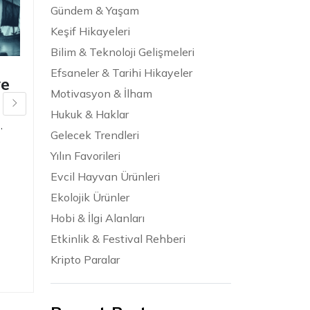
Gündem & Yaşam
Keşif Hikayeleri
Bilim & Teknoloji Gelişmeleri
Efsaneler & Tarihi Hikayeler
ve
Atlantis kıtası
Motivasyon & İlham
gerçekten var
Hukuk & Haklar
mıydı
,
Gelecek Trendleri
içinde
Efsaneler ve Gizemler
,
Yılın Favorileri
Efsaneler ve Gizemler
,
Efsaneler ve Gizemler
Evcil Hayvan Ürünleri
Ekolojik Ürünler
Hobi & İlgi Alanları
Etkinlik & Festival Rehberi
Kripto Paralar