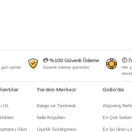
💳 %100 Güvenli Ödeme
🕘 7
 gün içinde
Güvenli ödeme garantisi
Her 
dest
lantılar
Yardım Merkezi
Gidio'da
cı OL
Kargo ve Teslimat
Alışveriş Reh
rlikleri
İade Koşulları
En Çok Satan
Toptancı Olun
Üyelik Sözleşmesi
En İyi Ürün Li