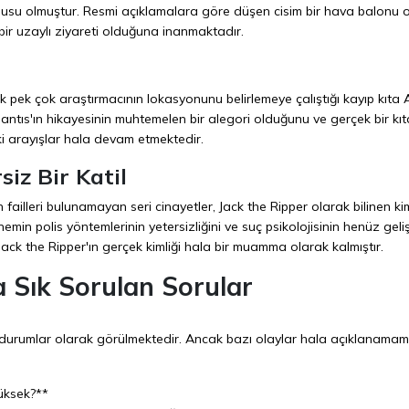
nusu olmuştur. Resmi açıklamalara göre düşen cisim bir hava balonu 
 bir uzaylı ziyareti olduğuna inanmaktadır.
pek çok araştırmacının lokasyonunu belirlemeye çalıştığı kayıp kıta A
antıs'ın hikayesinin muhtemelen bir alegori olduğunu ve gerçek bir kıt
ki arayışlar hala devam etmektedir.
siz Bir Katil
ailleri bulunamayan seri cinayetler, Jack the Ripper olarak bilinen kim
dönemin polis yöntemlerinin yetersizliğini ve suç psikolojisinin henüz gel
Jack the Ripper'ın gerçek kimliği hala bir muamma olarak kalmıştır.
 Sık Sorulan Sorular
ir durumlar olarak görülmektedir. Ancak bazı olaylar hala açıklanamam
yüksek?**