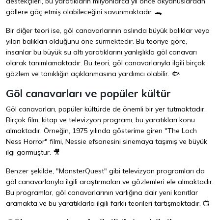
destekçileri, bu yaratıkların milyonlarca yıl önce okyanuslardan
göllere göç etmiş olabileceğini savunmaktadır. 🐊
Bir diğer teori ise, göl canavarlarının aslında büyük balıklar veya
yılan balıkları olduğunu öne sürmektedir. Bu teoriye göre,
insanlar bu büyük su altı yaratıklarını yanlışlıkla göl canavarı
olarak tanımlamaktadır. Bu teori, göl canavarlarıyla ilgili birçok
gözlem ve tanıklığın açıklanmasına yardımcı olabilir. 🐟
Göl canavarları ve popüler kültür
Göl canavarları, popüler kültürde de önemli bir yer tutmaktadır.
Birçok film, kitap ve televizyon programı, bu yaratıkları konu
almaktadır. Örneğin, 1975 yılında gösterime giren "The Loch
Ness Horror" filmi, Nessie efsanesini sinemaya taşımış ve büyük
ilgi görmüştür. 🎥
Benzer şekilde, "MonsterQuest" gibi televizyon programları da
göl canavarlarıyla ilgili araştırmaları ve gözlemleri ele almaktadır.
Bu programlar, göl canavarlarının varlığına dair yeni kanıtlar
aramakta ve bu yaratıklarla ilgili farklı teorileri tartışmaktadır. 📺