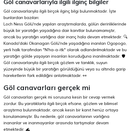
Göl canavarlarıyla ilgili ilginç bilgiler
Göl canavarlarıyla ilgili birçok ilginç bilgi bulunmaktadır. İşte
bunlardan bazıları:
Loch Ness Gölü'nde yapılan araştırmalarda, gölün derinliklerinde
büyük bir yaratığın yaşadığına dair kanıtlar bulunamamıştır,
ancak bu yaratığın varlığına dair inanç hala devam etmektedir. 🔍
Kanada'daki Okanagan Gölü'nde yaşadığına inanılan Ogopogo,
yerli halk tarafından "N'ha-a-itk" olarak adlandırılmaktadır ve bu
yaratığın gölde yaşayan insanları koruduğuna inanılmaktadır. 🛡️
Göl canavarlarıyla ilgili birçok gözlem ve tanıklık, suyun
yüzeyinde büyük bir yaratığın görüldüğünü veya su altında garip
hareketlerin fark edildiğini anlatmaktadır. 👀
Göl canavarları gerçek mi
Göl canavarları gerçek mi sorusuna kesin bir cevap vermek
zordur. Bu yaratıklarla ilgili birçok efsane, gözlem ve bilimsel
araştırma bulunmaktadır, ancak kesin bir kanıt henüz ortaya
konulamamıştır. Bu nedenle, göl canavarlarının varlığına
inananlar ve inanmayanlar arasında tartışmalar devam
etmektedir. 🌊