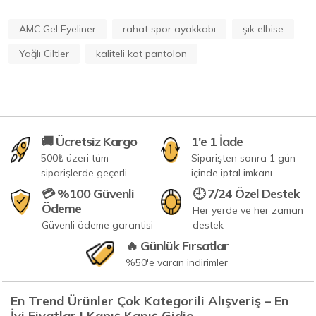
AMC Gel Eyeliner
rahat spor ayakkabı
şık elbise
Yağlı Ciltler
kaliteli kot pantolon
🚚 Ücretsiz Kargo
1'e 1 İade
500₺ üzeri tüm
Siparişten sonra 1 gün
siparişlerde geçerli
içinde iptal imkanı
💳 %100 Güvenli
🕘 7/24 Özel Destek
Ödeme
Her yerde ve her zaman
Güvenli ödeme garantisi
destek
🔥 Günlük Fırsatlar
%50'e varan indirimler
En Trend Ürünler Çok Kategorili Alışveriş – En
İyi Fiyatlar | Kapış Kapış Gidio