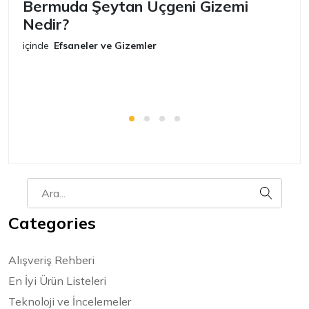
Bermuda Şeytan Üçgeni Gizemi
Ş
Nedir?
iç
E
içinde
Efsaneler ve Gizemler
Categories
Alışveriş Rehberi
En İyi Ürün Listeleri
Teknoloji ve İncelemeler