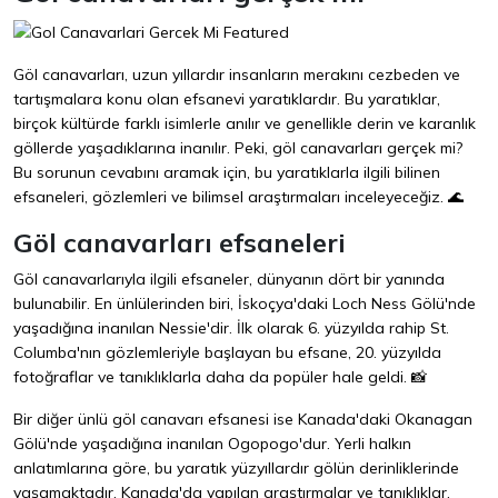
Göl canavarları, uzun yıllardır insanların merakını cezbeden ve
tartışmalara konu olan efsanevi yaratıklardır. Bu yaratıklar,
birçok kültürde farklı isimlerle anılır ve genellikle derin ve karanlık
göllerde yaşadıklarına inanılır. Peki, göl canavarları gerçek mi?
Bu sorunun cevabını aramak için, bu yaratıklarla ilgili bilinen
efsaneleri, gözlemleri ve bilimsel araştırmaları inceleyeceğiz. 🌊
Göl canavarları efsaneleri
Göl canavarlarıyla ilgili efsaneler, dünyanın dört bir yanında
bulunabilir. En ünlülerinden biri, İskoçya'daki Loch Ness Gölü'nde
yaşadığına inanılan Nessie'dir. İlk olarak 6. yüzyılda rahip St.
Columba'nın gözlemleriyle başlayan bu efsane, 20. yüzyılda
fotoğraflar ve tanıklıklarla daha da popüler hale geldi. 📸
Bir diğer ünlü göl canavarı efsanesi ise Kanada'daki Okanagan
Gölü'nde yaşadığına inanılan Ogopogo'dur. Yerli halkın
anlatımlarına göre, bu yaratık yüzyıllardır gölün derinliklerinde
yaşamaktadır. Kanada'da yapılan araştırmalar ve tanıklıklar,