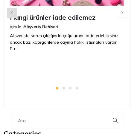
Hangi ürünler iade edilemez
G
n
içinde
Alışveriş Rehberi
iç
Alışverişte sorun çıktığında çoğu ürünü iade edebilirsiniz;
ancak bazı kategorilerde cayma hakkı istisnaları vardır.
İ
Bu...
ür
bir
Categories