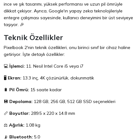
ince ve şık tasarımı, yüksek performansı ve uzun pil ömrüyle
dikkat çekiyor. Ayrıca, Google'ın yapay zeka teknolojileriyle
entegre çalışması sayesinde, kullanıcı deneyimini bir üst seviyeye
taşıyor. 🎉
Teknik Özellikler
Pixelbook 2'nin teknik özellikleri, onu birinci sınıf bir cihaz haline
getiriyor. İşte detaylı özellikler:
💻
İşlemci:
11. Nesil Intel Core i5 veya i7
🖥️
Ekran:
13.3 inç, 4K çözünürlük, dokunmatik
🔋
Pil Ömrü:
15 saate kadar
💾
Depolama:
128 GB, 256 GB, 512 GB SSD seçenekleri
📏
Boyutlar:
289.5 x 220 x 14.8 mm
⚖️
Ağırlık:
1.08 kg
📡
Bluetooth:
5.0