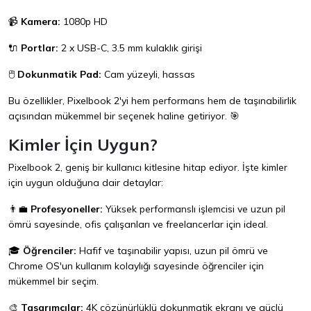
📹
Kamera:
1080p HD
🔌
Portlar:
2 x USB-C, 3.5 mm kulaklık girişi
🖱️
Dokunmatik Pad:
Cam yüzeyli, hassas
Bu özellikler, Pixelbook 2'yi hem performans hem de taşınabilirlik
açısından mükemmel bir seçenek haline getiriyor. 🎯
Kimler İçin Uygun?
Pixelbook 2, geniş bir kullanıcı kitlesine hitap ediyor. İşte kimler
için uygun olduğuna dair detaylar:
👨‍💼
Profesyoneller:
Yüksek performanslı işlemcisi ve uzun pil
ömrü sayesinde, ofis çalışanları ve freelancerlar için ideal.
🎓
Öğrenciler:
Hafif ve taşınabilir yapısı, uzun pil ömrü ve
Chrome OS'un kullanım kolaylığı sayesinde öğrenciler için
mükemmel bir seçim.
🎨
Tasarımcılar:
4K çözünürlüklü dokunmatik ekranı ve güçlü