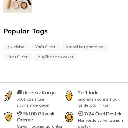
Popular Tags
şık elbise
Yağlı Ciltler
kaliteli kot pantolon
Kuru Ciltler
büyük beden ceket
🚚 Ücretsiz Kargo
1'e 1 İade
500₺ üzeri tüm
Siparişten sonra 1 gün
siparişlerde geçerli
içinde iptal imkanı
💳 %100 Güvenli
🕘 7/24 Özel Destek
Ödeme
Her yerde ve her zaman
Güvenli ödeme garantisi
destek