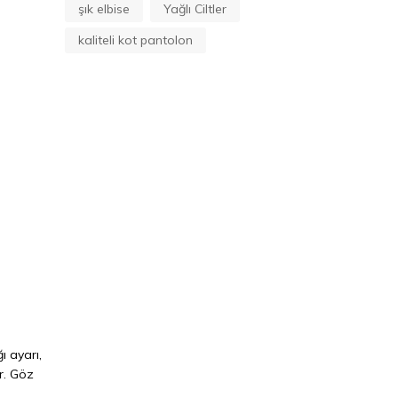
şık elbise
Yağlı Ciltler
kaliteli kot pantolon
ı ayarı,
r. Göz