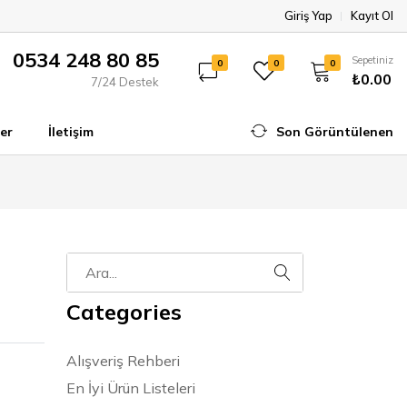
Giriş Yap
Kayıt Ol
0534 248 80 85
Sepetiniz
0
0
0
₺0.00
7/24 Destek
er
İletişim
Son Görüntülenen
Categories
Alışveriş Rehberi
En İyi Ürün Listeleri