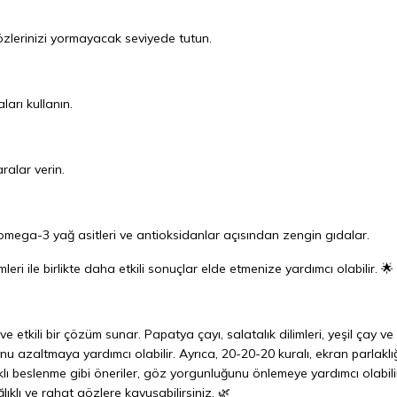
gözlerinizi yormayacak seviyede tutun.
arı kullanın.
ralar verin.
e omega-3 yağ asitleri ve antioksidanlar açısından zengin gıdalar.
ri ile birlikte daha etkili sonuçlar elde etmenize yardımcı olabilir. 🌟
 etkili bir çözüm sunar. Papatya çayı, salatalık dilimleri, yeşil çay ve
u azaltmaya yardımcı olabilir. Ayrıca, 20-20-20 kuralı, ekran parlaklığ
ıklı beslenme gibi öneriler, göz yorgunluğunu önlemeye yardımcı olabili
ıklı ve rahat gözlere kavuşabilirsiniz. 🌿