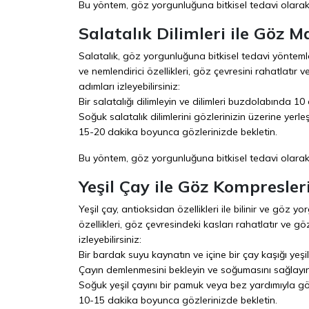
Bu yöntem, göz yorgunluğuna bitkisel tedavi olarak h
Salatalık Dilimleri ile Göz M
Salatalık, göz yorgunluğuna bitkisel tedavi yöntemleri
ve nemlendirici özellikleri, göz çevresini rahatlatır
adımları izleyebilirsiniz:
Bir salatalığı dilimleyin ve dilimleri buzdolabında 1
Soğuk salatalık dilimlerini gözlerinizin üzerine yerleşt
15-20 dakika boyunca gözlerinizde bekletin.
Bu yöntem, göz yorgunluğuna bitkisel tedavi olarak h
Yeşil Çay ile Göz Kompresler
Yeşil çay, antioksidan özellikleri ile bilinir ve göz yo
özellikleri, göz çevresindeki kasları rahatlatır ve g
izleyebilirsiniz:
Bir bardak suyu kaynatın ve içine bir çay kaşığı yeşil
Çayın demlenmesini bekleyin ve soğumasını sağlayın
Soğuk yeşil çayını bir pamuk veya bez yardımıyla gö
10-15 dakika boyunca gözlerinizde bekletin.