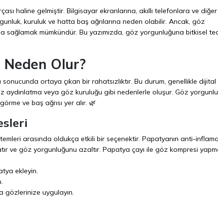
 haline gelmiştir. Bilgisayar ekranlarına, akıllı telefonlara ve diğer d
unluk, kuruluk ve hatta baş ağrılarına neden olabilir. Ancak, göz
lama sağlamak mümkündür. Bu yazımızda, göz yorgunluğuna bitkisel te
e Neden Olur?
sonucunda ortaya çıkan bir rahatsızlıktır. Bu durum, genellikle dijital
siz aydınlatma veya göz kuruluğu gibi nedenlerle oluşur. Göz yorgunl
görme ve baş ağrısı yer alır. 🌿
sleri
emleri arasında oldukça etkili bir seçenektir. Papatyanın anti-inflam
atlatır ve göz yorgunluğunu azaltır. Papatya çayı ile göz kompresi yapm
atya ekleyin.
.
 gözlerinize uygulayın.