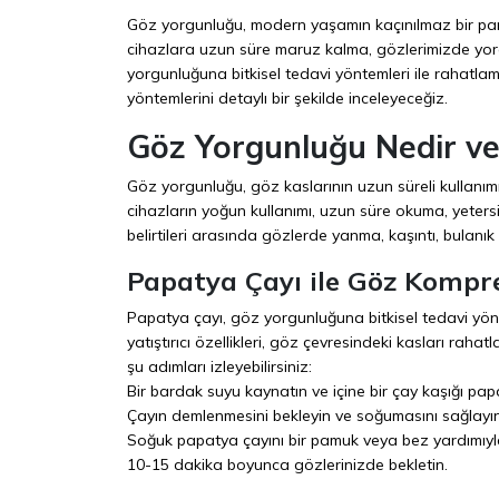
Göz yorgunluğu, modern yaşamın kaçınılmaz bir parçası
cihazlara uzun süre maruz kalma, gözlerimizde yorg
yorgunluğuna bitkisel tedavi yöntemleri ile rahat
yöntemlerini detaylı bir şekilde inceleyeceğiz.
Göz Yorgunluğu Nedir v
Göz yorgunluğu, göz kaslarının uzun süreli kullanımı 
cihazların yoğun kullanımı, uzun süre okuma, yeter
belirtileri arasında gözlerde yanma, kaşıntı, bulanık 
Papatya Çayı ile Göz Kompre
Papatya çayı, göz yorgunluğuna bitkisel tedavi yönt
yatıştırıcı özellikleri, göz çevresindeki kasları rah
şu adımları izleyebilirsiniz:
Bir bardak suyu kaynatın ve içine bir çay kaşığı pap
Çayın demlenmesini bekleyin ve soğumasını sağlayın
Soğuk papatya çayını bir pamuk veya bez yardımıyla
10-15 dakika boyunca gözlerinizde bekletin.