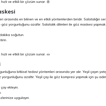
ızlı ve etkili bir çözüm sunar. 🌼
askesi
 arasında en bilinen ve en etkili yöntemlerden biridir. Salatalığın seri
 ve göz yorgunluğunu azaltır. Salatalık dilimleri ile göz maskesi yapmak 
0 dakika soğutun.
irin.
ızlı ve etkili bir çözüm sunar. 🥒
i
rgunluğuna bitkisel tedavi yöntemleri arasında yer alır. Yeşil çayın yatışt
öz yorgunluğunu azaltır. Yeşil çay ile göz kompresi yapmak için şu adım
 çay ekleyin.
.
zlerinize uygulayın.