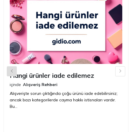
Hangi ürünler iade edilemez
G
n
içinde
Alışveriş Rehberi
iç
Alışverişte sorun çıktığında çoğu ürünü iade edebilirsiniz;
ancak bazı kategorilerde cayma hakkı istisnaları vardır.
İ
Bu...
ür
bir