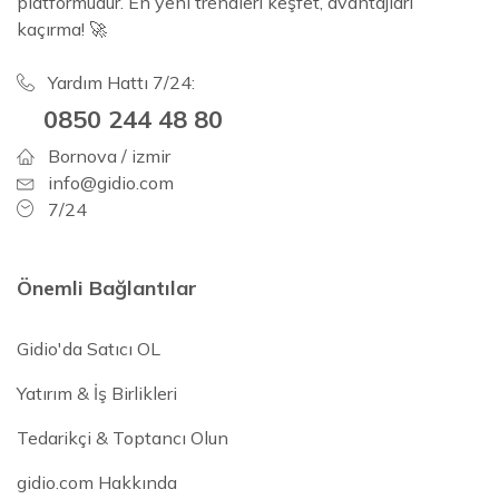
platformudur. En yeni trendleri keşfet, avantajları
kaçırma! 🚀
Yardım Hattı 7/24:
0850 244 48 80
Bornova / izmir
info@gidio.com
7/24
Önemli Bağlantılar
Gidio'da Satıcı OL
Yatırım & İş Birlikleri
Tedarikçi & Toptancı Olun
gidio.com Hakkında