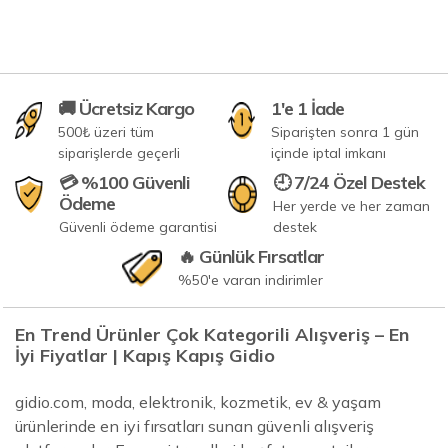
🚚 Ücretsiz Kargo
1'e 1 İade
500₺ üzeri tüm
Siparişten sonra 1 gün
siparişlerde geçerli
içinde iptal imkanı
💳 %100 Güvenli
🕘 7/24 Özel Destek
Ödeme
Her yerde ve her zaman
Güvenli ödeme garantisi
destek
🔥 Günlük Fırsatlar
%50'e varan indirimler
En Trend Ürünler Çok Kategorili Alışveriş – En
İyi Fiyatlar | Kapış Kapış Gidio
gidio.com, moda, elektronik, kozmetik, ev & yaşam
ürünlerinde en iyi fırsatları sunan güvenli alışveriş