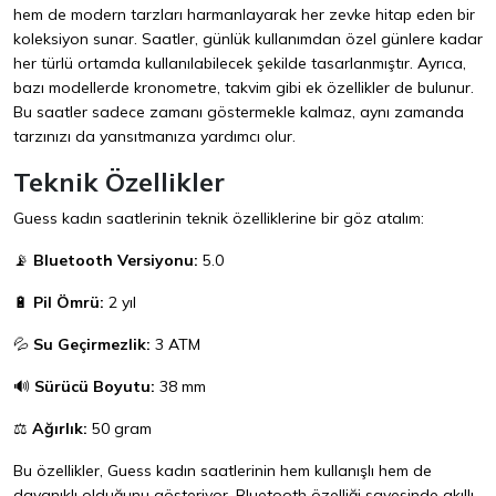
hem de modern tarzları harmanlayarak her zevke hitap eden bir
koleksiyon sunar. Saatler, günlük kullanımdan özel günlere kadar
her türlü ortamda kullanılabilecek şekilde tasarlanmıştır. Ayrıca,
bazı modellerde kronometre, takvim gibi ek özellikler de bulunur.
Bu saatler sadece zamanı göstermekle kalmaz, aynı zamanda
tarzınızı da yansıtmanıza yardımcı olur.
Teknik Özellikler
Guess kadın saatlerinin teknik özelliklerine bir göz atalım:
📡
Bluetooth Versiyonu:
5.0
🔋
Pil Ömrü:
2 yıl
💦
Su Geçirmezlik:
3 ATM
🔊
Sürücü Boyutu:
38 mm
⚖️
Ağırlık:
50 gram
Bu özellikler, Guess kadın saatlerinin hem kullanışlı hem de
dayanıklı olduğunu gösteriyor. Bluetooth özelliği sayesinde akıllı