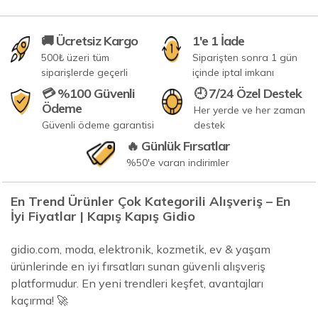
🚚 Ücretsiz Kargo
1'e 1 İade
500₺ üzeri tüm
Siparişten sonra 1 gün
siparişlerde geçerli
içinde iptal imkanı
💳 %100 Güvenli
🕘 7/24 Özel Destek
Ödeme
Her yerde ve her zaman
Güvenli ödeme garantisi
destek
🔥 Günlük Fırsatlar
%50'e varan indirimler
En Trend Ürünler Çok Kategorili Alışveriş – En
İyi Fiyatlar | Kapış Kapış Gidio
gidio.com, moda, elektronik, kozmetik, ev & yaşam
ürünlerinde en iyi fırsatları sunan güvenli alışveriş
platformudur. En yeni trendleri keşfet, avantajları
kaçırma! 🚀