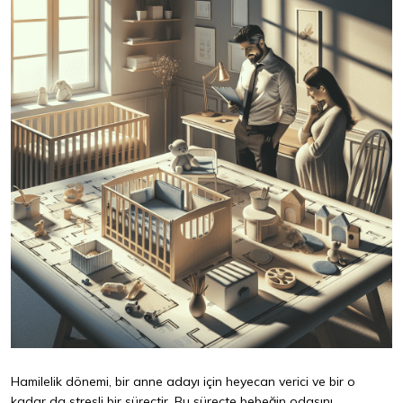
Hamilelik dönemi, bir anne adayı için heyecan verici ve bir o
kadar da stresli bir süreçtir. Bu süreçte bebeğin odasını