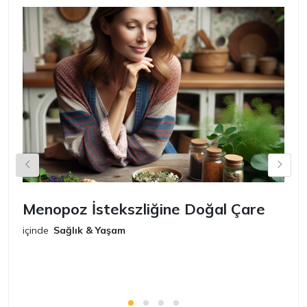
Menopoz İstekszliğine Doğal Çare
S
içinde
Sağlık & Yaşam
iç