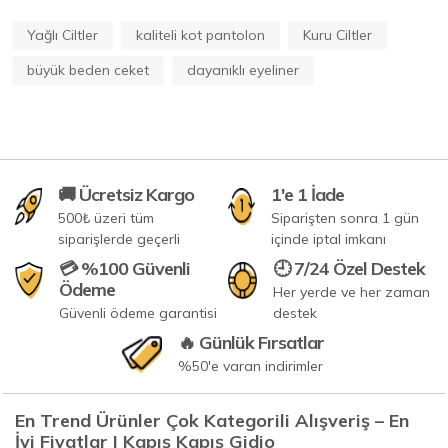
Yağlı Ciltler
kaliteli kot pantolon
Kuru Ciltler
büyük beden ceket
dayanıklı eyeliner
🚚 Ücretsiz Kargo
1'e 1 İade
500₺ üzeri tüm
Siparişten sonra 1 gün
siparişlerde geçerli
içinde iptal imkanı
💳 %100 Güvenli
🕘 7/24 Özel Destek
Ödeme
Her yerde ve her zaman
Güvenli ödeme garantisi
destek
🔥 Günlük Fırsatlar
%50'e varan indirimler
En Trend Ürünler Çok Kategorili Alışveriş – En
İyi Fiyatlar | Kapış Kapış Gidio