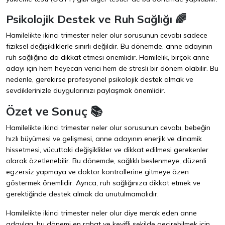
Psikolojik Destek ve Ruh Sağlığı 🌈
Hamilelikte ikinci trimester neler olur sorusunun cevabı sadece
fiziksel değişikliklerle sınırlı değildir. Bu dönemde, anne adayının
ruh sağlığına da dikkat etmesi önemlidir. Hamilelik, birçok anne
adayı için hem heyecan verici hem de stresli bir dönem olabilir. Bu
nedenle, gerekirse profesyonel psikolojik destek almak ve
sevdiklerinizle duygularınızı paylaşmak önemlidir.
Özet ve Sonuç 📚
Hamilelikte ikinci trimester neler olur sorusunun cevabı, bebeğin
hızlı büyümesi ve gelişmesi, anne adayının enerjik ve dinamik
hissetmesi, vücuttaki değişiklikler ve dikkat edilmesi gerekenler
olarak özetlenebilir. Bu dönemde, sağlıklı beslenmeye, düzenli
egzersiz yapmaya ve doktor kontrollerine gitmeye özen
göstermek önemlidir. Ayrıca, ruh sağlığınıza dikkat etmek ve
gerektiğinde destek almak da unutulmamalıdır.
Hamilelikte ikinci trimester neler olur diye merak eden anne
adayları, bu dönemi en rahat ve keyifli şekilde geçirebilmek için