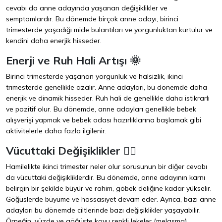
cevabı da anne adayında yaşanan değişiklikler ve
semptomlardır. Bu dönemde birçok anne adayı, birinci
trimesterde yaşadığı mide bulantıları ve yorgunluktan kurtulur ve
kendini daha enerjik hisseder.
Enerji ve Ruh Hali Artışı 🌞
Birinci trimesterde yaşanan yorgunluk ve halsizlik, ikinci
trimesterde genellikle azalır. Anne adayları, bu dönemde daha
enerjik ve dinamik hisseder. Ruh hali de genellikle daha istikrarlı
ve pozitif olur. Bu dönemde, anne adayları genellikle bebek
alışverişi yapmak ve bebek odası hazırlıklarına başlamak gibi
aktivitelerle daha fazla ilgilenir.
Vücuttaki Değişiklikler 🧘‍♀️
Hamilelikte ikinci trimester neler olur sorusunun bir diğer cevabı
da vücuttaki değişikliklerdir. Bu dönemde, anne adayının karnı
belirgin bir şekilde büyür ve rahim, göbek deliğine kadar yükselir.
Göğüslerde büyüme ve hassasiyet devam eder. Ayrıca, bazı anne
adayları bu dönemde ciltlerinde bazı değişiklikler yaşayabilir.
Örneğin, yüzde ve göğüste koyu renkli lekeler (melasma)