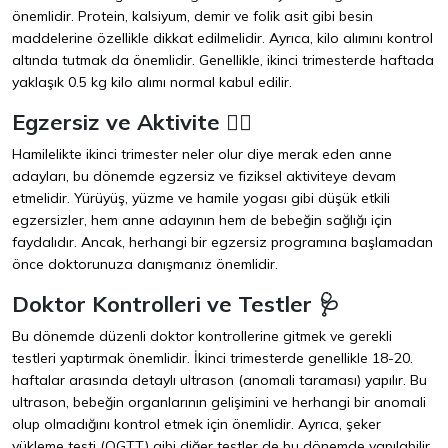
önemlidir. Protein, kalsiyum, demir ve folik asit gibi besin
maddelerine özellikle dikkat edilmelidir. Ayrıca, kilo alımını kontrol
altında tutmak da önemlidir. Genellikle, ikinci trimesterde haftada
yaklaşık 0.5 kg kilo alımı normal kabul edilir.
Egzersiz ve Aktivite 🏃‍♀️
Hamilelikte ikinci trimester neler olur diye merak eden anne
adayları, bu dönemde egzersiz ve fiziksel aktiviteye devam
etmelidir. Yürüyüş, yüzme ve hamile yogası gibi düşük etkili
egzersizler, hem anne adayının hem de bebeğin sağlığı için
faydalıdır. Ancak, herhangi bir egzersiz programına başlamadan
önce doktorunuza danışmanız önemlidir.
Doktor Kontrolleri ve Testler 🩺
Bu dönemde düzenli doktor kontrollerine gitmek ve gerekli
testleri yaptırmak önemlidir. İkinci trimesterde genellikle 18-20.
haftalar arasında detaylı ultrason (anomali taraması) yapılır. Bu
ultrason, bebeğin organlarının gelişimini ve herhangi bir anomali
olup olmadığını kontrol etmek için önemlidir. Ayrıca, şeker
yükleme testi (OGTT) gibi diğer testler de bu dönemde yapılabilir.