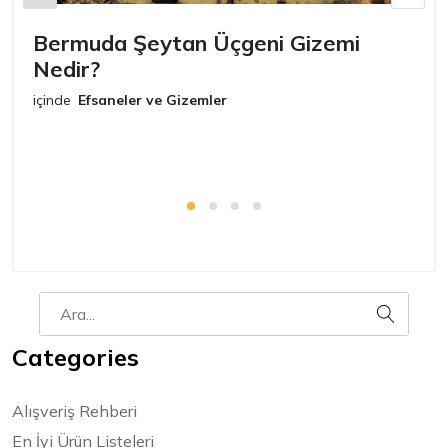
Bermuda Şeytan Üçgeni Gizemi
Ş
Nedir?
iç
E
içinde
Efsaneler ve Gizemler
Categories
Alışveriş Rehberi
En İyi Ürün Listeleri