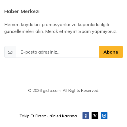
Haber Merkezi
Hemen kaydolun, promosyonlar ve kuponlarla ilgili
güncellemeleri alın. Merak etmeyin! Spam yapmıyoruz.
Abone
© 2026 gidio.com. All Rights Reserved.
Takip Et Fırsat Ürünleri Kaçırma