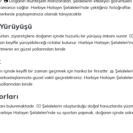
dir. 📷 Doğanın muhteşem manzaraları, şelalelerin etkileyici görüntüleri
lamanızı sağlar. Harbiye Hatayın Şelaleleri'nde çektiğiniz fotoğraflar,
i herkesle paylaşmanıza olanak tanıyacaktır.
 Yürüyüşü
arı, ziyaretçilere doğanın içinde huzurlu bir yürüyüş imkanı sunar. 🚶‍♂
esin keyifle yürüyebileceği rotalar bulunur. Harbiye Hatayın Şelaleleri'n
menin en güzel yollarından biridir.
k
çinde keyifli bir zaman geçirmek için harika bir fırsattır. 🧺 Şelaleler
 arkadaşlarınızla güzel vakit geçirebilirsiniz. Harbiye Hatayın Şelalele
llarından biridir.
orları
anı bulunmaktadır. 🏄‍♂️ Şelalelerin oluşturduğu doğal havuzlarda yüz
 Harbiye Hatayın Şelaleleri'nde su sporları yapmak, doğanın içinde adr