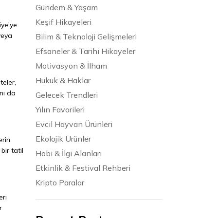
Gündem & Yaşam
Keşif Hikayeleri
iye'ye
veya
Bilim & Teknoloji Gelişmeleri
Efsaneler & Tarihi Hikayeler
Motivasyon & İlham
Hukuk & Haklar
teler,
nı da
Gelecek Trendleri
Yılın Favorileri
Evcil Hayvan Ürünleri
Ekolojik Ürünler
erin
ir tatil
Hobi & İlgi Alanları
Etkinlik & Festival Rehberi
Kripto Paralar
eri
r