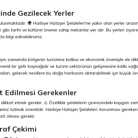
sinde Gezilecek Yerler
ulunmaktadır. 🌍 Harbiye Hatayın Şelaleleri'ne yakın olan yerler arasın
i gibi tarihi ve kültürel öneme sahip mekanlar yer alır. Bu yerleri ziyare
 bilgi edinebilirsiniz.
, aynı zamanda bölgenin turizmine katkısı ve ekonomik önemiyle de dik
 önemli bir gelir kaynağıdır ve turizm sektörünün gelişmesine katkı sağla
aları, gelecek nesillere bu doğa harikasını aktarabilmek için büyük ö
t Edilmesi Gerekenler
 dikkat etmek gerekir. ⚠️ Özellikle şelalelerin çevresindeki kaygan ze
emiz tutmak önemlidir. Harbiye Hatayın Şelaleleri, korunması gereken 
lı olması gerekir.
raf Çekimi