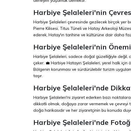
deneyim yaşamak demektir.
Harbiye Şelaleleri'nin Çevre
Harbiye Şelaleleri çevresinde gezilecek birçok yer b
Pierre Kilisesi, Titus Tüneli ve Hatay Arkeoloji Müzes
ederek, Hatay'ın tarihine ve kültürüne dair daha fazla
Harbiye Şelaleleri'nin Önemi
Harbiye Şelaleleri, sadece doğal güzelliğiyle değil
çeker. 💼 Harbiye Hatayın Şelaleleri, yerel halk için
Bölgenin korunması ve sürdürülebilir turizm uygulam
taşır.
Harbiye Şelaleleri'nde Dikka
Harbiye Şelaleleri'ni ziyaret ederken bazı noktalara
dikkatli olmak, doğaya zarar vermemek ve çevreyi t
doğa harikasıdır ve her ziyaretçinin bu konuda duyar
Harbiye Şelaleleri'nde Fotoğ