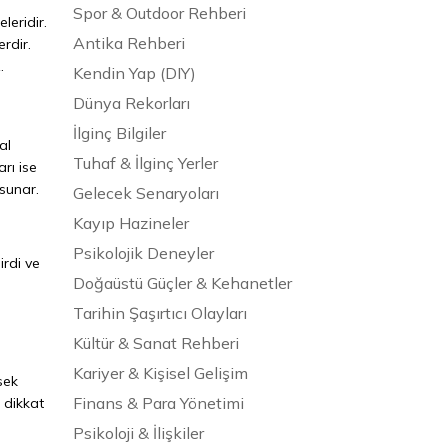
Spor & Outdoor Rehberi
leridir.
Antika Rehberi
rdir.
.
Kendin Yap (DIY)
Dünya Rekorları
İlginç Bilgiler
al
Tuhaf & İlginç Yerler
arı ise
 sunar.
Gelecek Senaryoları
Kayıp Hazineler
Psikolojik Deneyler
irdi ve
Doğaüstü Güçler & Kehanetler
Tarihin Şaşırtıcı Olayları
Kültür & Sanat Rehberi
Kariyer & Kişisel Gelişim
sek
Finans & Para Yönetimi
e dikkat
Psikoloji & İlişkiler