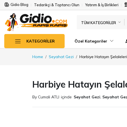
Gidio Blog
Tedarikçi & Toptancı Olun
Yatırım & İş Birlikleri
TÜM KATEGORILER
Özel Kategoriler
KATEGORILER
Home
Seyahat Gezi
Harbiye Hatayın Şelaleleri
Harbiye Hatayın Şelale
By Cumali ATLI
içinde
Seyahat Gezi
,
Seyahat Gez