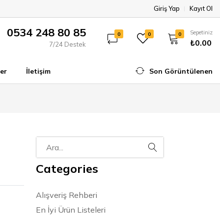
Giriş Yap
Kayıt Ol
0534 248 80 85
Sepetiniz
0
0
0
₺0.00
7/24 Destek
er
İletişim
Son Görüntülenen
Categories
Alışveriş Rehberi
En İyi Ürün Listeleri