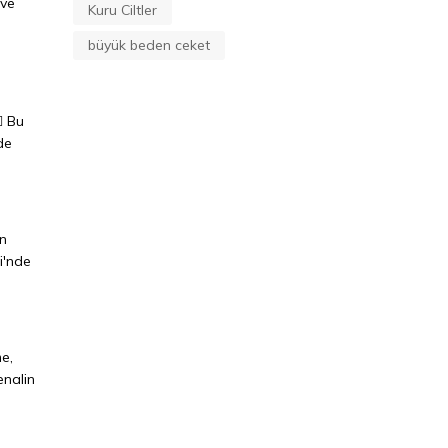
 ve
Kuru Ciltler
büyük beden ceket
️ Bu
de
in
ri'nde
me,
enalin