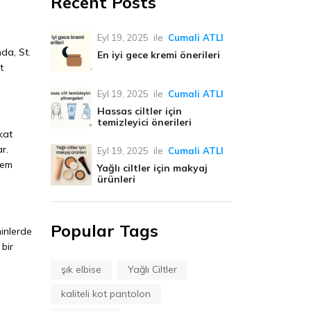
Recent Posts
Eyl 19, 2025
ile
Cumali ATLI
da, St.
En iyi gece kremi önerileri
t
Eyl 19, 2025
ile
Cumali ATLI
Hassas ciltler için
temizleyici önerileri
kat
r.
Eyl 19, 2025
ile
Cumali ATLI
nem
Yağlı ciltler için makyaj
ürünleri
Popular Tags
minlerde
bir
şık elbise
Yağlı Ciltler
kaliteli kot pantolon