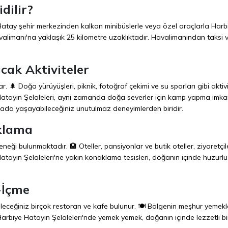
dilir?
Hatay şehir merkezinden kalkan minibüslerle veya özel araçlarla Harb
avalimanı'na yaklaşık 25 kilometre uzaklıktadır. Havalimanından taksi 
acak Aktiviteler
ar. 🌲 Doğa yürüyüşleri, piknik, fotoğraf çekimi ve su sporları gibi aktivi
e Hatayın Şelaleleri, aynı zamanda doğa severler için kamp yapma imka
rada yaşayabileceğiniz unutulmaz deneyimlerden biridir.
aklama
eği bulunmaktadır. 🏨 Oteller, pansiyonlar ve butik oteller, ziyaretçil
tayın Şelaleleri'ne yakın konaklama tesisleri, doğanın içinde huzurlu b
-İçme
bileceğiniz birçok restoran ve kafe bulunur. 🍽️ Bölgenin meşhur yemekl
Harbiye Hatayın Şelaleleri'nde yemek yemek, doğanın içinde lezzetli bi