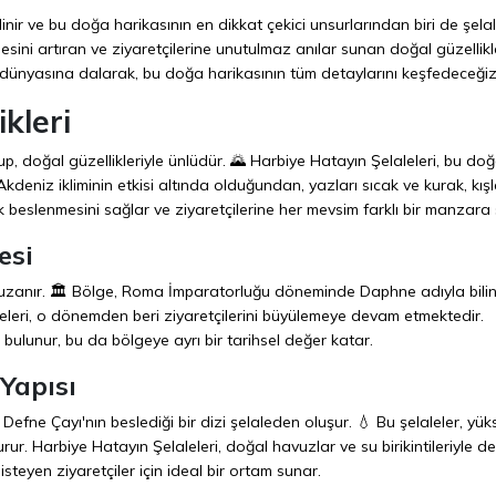
inir ve bu doğa harikasının en dikkat çekici unsurlarından biri de şelale
besini artıran ve ziyaretçilerine unutulmaz anılar sunan doğal güzellikle
i dünyasına dalarak, bu doğa harikasının tüm detaylarını keşfedeceğiz
kleri
up, doğal güzellikleriyle ünlüdür. 🌄 Harbiye Hatayın Şelaleleri, bu doğ
Akdeniz ikliminin etkisi altında olduğundan, yazları sıcak ve kurak, kışl
larak beslenmesini sağlar ve ziyaretçilerine her mevsim farklı bir manzara
esi
r uzanır. 🏛️ Bölge, Roma İmparatorluğu döneminde Daphne adıyla bilin
aleleri, o dönemden beri ziyaretçilerini büyülemeye devam etmektedir.
ar bulunur, bu da bölgeye ayrı bir tarihsel değer katar.
Yapısı
n Defne Çayı'nın beslediği bir dizi şelaleden oluşur. 💧 Bu şelaleler, yük
ur. Harbiye Hatayın Şelaleleri, doğal havuzlar ve su birikintileriyle d
steyen ziyaretçiler için ideal bir ortam sunar.