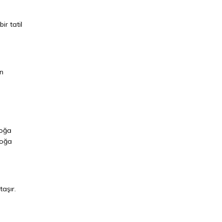
r tatil
in
doğa
doğa
aşır.