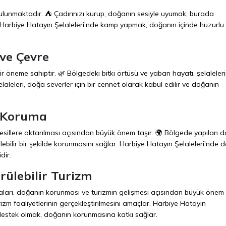
ulunmaktadır. ⛺ Çadırınızı kurup, doğanın sesiyle uyumak, burada
Harbiye Hatayın Şelaleleri'nde kamp yapmak, doğanın içinde huzurlu bi
 ve Çevre
r öneme sahiptir. 🌿 Bölgedeki bitki örtüsü ve yaban hayatı, şelaleler
leleri, doğa severler için bir cennet olarak kabul edilir ve doğanın
a Koruma
esillere aktarılması açısından büyük önem taşır. 🌍 Bölgede yapılan 
lebilir bir şekilde korunmasını sağlar. Harbiye Hatayın Şelaleleri'nde 
dir.
rülebilir Turizm
maları, doğanın korunması ve turizmin gelişmesi açısından büyük önem t
zm faaliyetlerinin gerçekleştirilmesini amaçlar. Harbiye Hatayın
 destek olmak, doğanın korunmasına katkı sağlar.