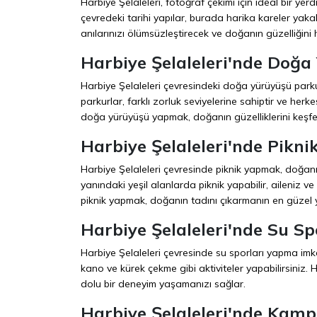
Harbiye Şelaleleri, fotoğraf çekimi için ideal bir yer
çevredeki tarihi yapılar, burada harika kareler yaka
anılarınızı ölümsüzleştirecek ve doğanın güzelliğin
Harbiye Şelaleleri'nde Doğa
Harbiye Şelaleleri çevresindeki doğa yürüyüşü parkurl
parkurlar, farklı zorluk seviyelerine sahiptir ve herk
doğa yürüyüşü yapmak, doğanın güzelliklerini keşfet
Harbiye Şelaleleri'nde Pikni
Harbiye Şelaleleri çevresinde piknik yapmak, doğanın i
yanındaki yeşil alanlarda piknik yapabilir, aileniz ve
piknik yapmak, doğanın tadını çıkarmanın en güzel yo
Harbiye Şelaleleri'nde Su Sp
Harbiye Şelaleleri çevresinde su sporları yapma imk
kano ve kürek çekme gibi aktiviteler yapabilirsiniz.
dolu bir deneyim yaşamanızı sağlar.
Harbiye Şelaleleri'nde Kamp