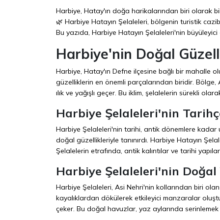
Harbiye, Hatay'ın doğa harikalarından biri olarak bil
🌿 Harbiye Hatayın Şelaleleri, bölgenin turistik cazi
Bu yazıda, Harbiye Hatayın Şelaleleri'nin büyüleyic
Harbiye'nin Doğal Güzelli
Harbiye, Hatay'ın Defne ilçesine bağlı bir mahalle ol
güzelliklerin en önemli parçalarından biridir. Bölge, 
ılık ve yağışlı geçer. Bu iklim, şelalelerin sürekli o
Harbiye Şelaleleri'nin Tarihç
Harbiye Şelaleleri'nin tarihi, antik dönemlere kada
doğal güzellikleriyle tanınırdı. Harbiye Hatayın Şel
Şelalelerin etrafında, antik kalıntılar ve tarihi yapıl
Harbiye Şelaleleri'nin Doğal 
Harbiye Şelaleleri, Asi Nehri'nin kollarından biri ola
kayalıklardan dökülerek etkileyici manzaralar oluştur
çeker. Bu doğal havuzlar, yaz aylarında serinlemek i