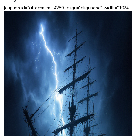
[caption id="attachment_4280" align="alignnone" width="1024"]