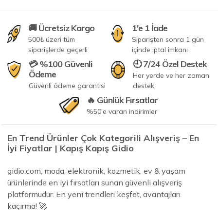
🚚 Ücretsiz Kargo
1'e 1 İade
500₺ üzeri tüm
Siparişten sonra 1 gün
siparişlerde geçerli
içinde iptal imkanı
💳 %100 Güvenli
🕘 7/24 Özel Destek
Ödeme
Her yerde ve her zaman
Güvenli ödeme garantisi
destek
🔥 Günlük Fırsatlar
%50'e varan indirimler
En Trend Ürünler Çok Kategorili Alışveriş – En
İyi Fiyatlar | Kapış Kapış Gidio
gidio.com, moda, elektronik, kozmetik, ev & yaşam
ürünlerinde en iyi fırsatları sunan güvenli alışveriş
platformudur. En yeni trendleri keşfet, avantajları
kaçırma! 🚀