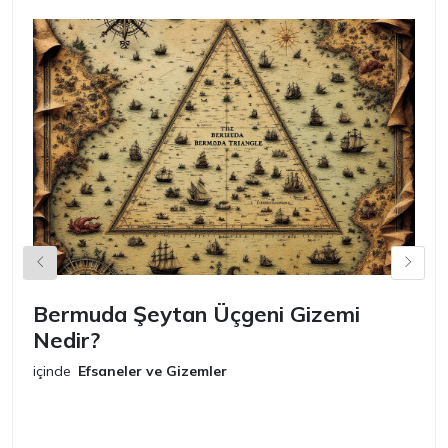
Bermuda Şeytan Üçgeni Gizemi
Ş
Nedir?
iç
E
içinde
Efsaneler ve Gizemler