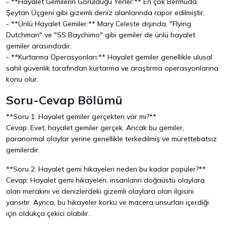
- **Hayalet Gemilerin Görüldüğü Yerler:** En çok Bermuda
Şeytan Üçgeni gibi gizemli deniz alanlarında rapor edilmiştir.
- **Ünlü Hayalet Gemiler:** Mary Celeste dışında, "Flying
Dutchman" ve "SS Baychimo" gibi gemiler de ünlü hayalet
gemiler arasındadır.
- **Kurtarma Operasyonları:** Hayalet gemiler genellikle ulusal
sahil güvenlik tarafından kurtarma ve araştırma operasyonlarına
konu olur.
Soru-Cevap Bölümü
**Soru 1: Hayalet gemiler gerçekten var mı?**
Cevap: Evet, hayalet gemiler gerçek. Ancak bu gemiler,
paranormal olaylar yerine genellikle terkedilmiş ve mürettebatsız
gemilerdir.
**Soru 2: Hayalet gemi hikayeleri neden bu kadar popüler?**
Cevap: Hayalet gemi hikayeleri, insanların doğaüstü olaylara
olan merakını ve denizlerdeki gizemli olaylara olan ilgisini
yansıtır. Ayrıca, bu hikayeler korku ve macera unsurları içerdiği
için oldukça çekici olabilir.