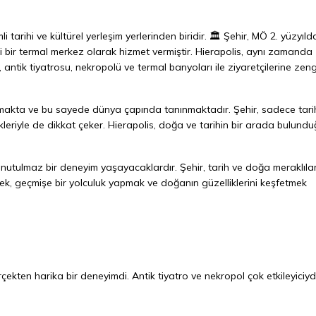
i tarihi ve kültürel yerleşim yerlerinden biridir. 🏛️ Şehir, MÖ 2. yüzyıld
ir termal merkez olarak hizmet vermiştir. Hierapolis, aynı zamanda
, antik tiyatrosu, nekropolü ve termal banyoları ile ziyaretçilerine zeng
lmakta ve bu sayede dünya çapında tanınmaktadır. Şehir, sadece tari
leriyle de dikkat çeker. Hierapolis, doğa ve tarihin bir arada bulund
 unutulmaz bir deneyim yaşayacaklardır. Şehir, tarih ve doğa meraklıları
mek, geçmişe bir yolculuk yapmak ve doğanın güzelliklerini keşfetmek
rçekten harika bir deneyimdi. Antik tiyatro ve nekropol çok etkileyiciydi