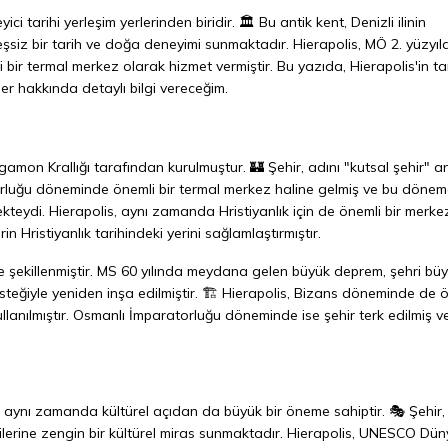
ici tarihi yerleşim yerlerinden biridir. 🏛️ Bu antik kent, Denizli ilinin
eşsiz bir tarih ve doğa deneyimi sunmaktadır. Hierapolis, MÖ 2. yüzyıl
 termal merkez olarak hizmet vermiştir. Bu yazıda, Hierapolis'in tar
ler hakkında detaylı bilgi vereceğim.
rgamon Krallığı tarafından kurulmuştur. 🏰 Şehir, adını "kutsal şehir" 
torluğu döneminde önemli bir termal merkez haline gelmiş ve bu döne
mekteydi. Hierapolis, aynı zamanda Hristiyanlık için de önemli bir merke
n Hristiyanlık tarihindeki yerini sağlamlaştırmıştır.
 de şekillenmiştir. MS 60 yılında meydana gelen büyük deprem, şehri bü
ğiyle yeniden inşa edilmiştir. 🏗️ Hierapolis, Bizans döneminde de 
llanılmıştır. Osmanlı İmparatorluğu döneminde ise şehir terk edilmiş v
il, aynı zamanda kültürel açıdan da büyük bir öneme sahiptir. 🎭 Şehir,
çilerine zengin bir kültürel miras sunmaktadır. Hierapolis, UNESCO Dü