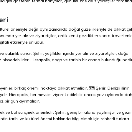
anıldığını gösteren termal banyolar, günümüzde de ziyaretçiler tarafın
eri
ültürel önemiyle değil, aynı zamanda doğal güzellikleriyle de dikkat çe
onumda yer alır ve ziyaretçiler, antik kenti gezdikten sonra travertenl
ifalı etkileriyle ünlüdür.
 sakinlik sunar. Şehir, yeşillikler içinde yer alır ve ziyaretçiler, doğa
i hissedebilirler. Hierapolis, doğa ve tarihin bir arada bulunduğu nadi
yenler, birkaç önemli noktaya dikkat etmelidir. 🗺️ Şehir, Denizli ilinin
ydır. Hierapolis, her mevsim ziyaret edilebilir ancak yaz aylarında da
az bir gün ayırmalıdır.
k ve bol su içmek önemlidir. Şehir, geniş bir alana yayılmıştır ve gezm
entin tarihi ve kültürel önemi hakkında bilgi almak için rehberli turlara