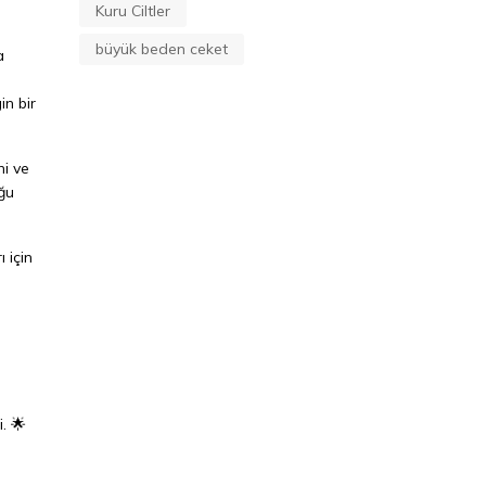
Kuru Ciltler
büyük beden ceket
a
in bir
hi ve
uğu
 için
. 🌟