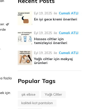
Recent Posts
dan
Eyl 19, 2025
ile
Cumali ATLI
En iyi gece kremi önerileri
ker. 🌿
erde
Eyl 19, 2025
ile
Cumali ATLI
Hassas ciltler için
temizleyici önerileri
r
Eyl 19, 2025
ile
Cumali ATLI
Yağlı ciltler için makyaj
ürünleri
ha fazla
Popular Tags
ek için
şık elbise
Yağlı Ciltler
kaliteli kot pantolon