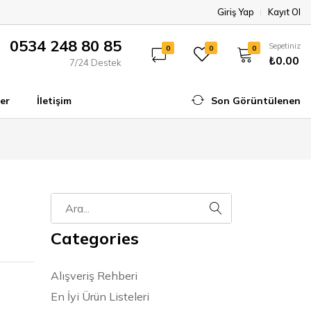
Giriş Yap
Kayıt Ol
0534 248 80 85
Sepetiniz
0
0
0
₺0.00
7/24 Destek
er
İletişim
Son Görüntülenen
Categories
Alışveriş Rehberi
En İyi Ürün Listeleri