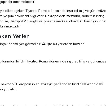
 çapında tanınmaktadır.
itesiyle dikkat çeker. Tiyatro, Roma döneminde inşa edilmiş ve günümüz
ve yaşam hakkında bilgi verir. Nekropoldeki mezarlar, dönemin inanç
r ise, Hierapolis'in sağlık ve iyileşme merkezi olarak kullanıldığını göst
lanılmaktadır.
eken Yerler
birçok önemli yer görmelidir. 🌄 İşte bu yerlerden bazıları:
 yapılarından biridir. Tiyatro, Roma döneminde inşa edilmiş ve günümüz
ropol, Hierapolis'in en etkileyici yerlerinden biridir. Nekropoldeki
ı yansıtır.