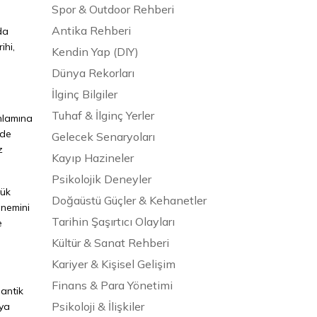
Spor & Outdoor Rehberi
Antika Rehberi
da
ihi,
Kendin Yap (DIY)
Dünya Rekorları
İlginç Bilgiler
Tuhaf & İlginç Yerler
anlamına
mde
Gelecek Senaryoları
z
Kayıp Hazineler
Psikolojik Deneyler
yük
Doğaüstü Güçler & Kehanetler
önemini
Tarihin Şaşırtıcı Olayları
e
Kültür & Sanat Rehberi
Kariyer & Kişisel Gelişim
Finans & Para Yönetimi
 antik
Psikoloji & İlişkiler
nya