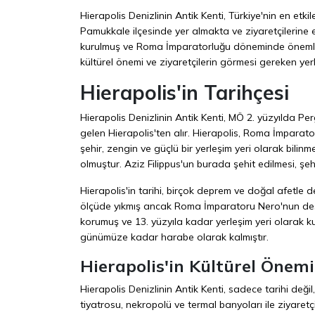
Hierapolis Denizlinin Antik Kenti, Türkiye'nin en etkiley
Pamukkale ilçesinde yer almakta ve ziyaretçilerine 
kurulmuş ve Roma İmparatorluğu döneminde önemli bir
kültürel önemi ve ziyaretçilerin görmesi gereken yer
Hierapolis'in Tarihçesi
Hierapolis Denizlinin Antik Kenti, MÖ 2. yüzyılda Pe
gelen Hierapolis'ten alır. Hierapolis, Roma İmpara
şehir, zengin ve güçlü bir yerleşim yeri olarak bilin
olmuştur. Aziz Filippus'un burada şehit edilmesi, şehri
Hierapolis'in tarihi, birçok deprem ve doğal afetle
ölçüde yıkmış ancak Roma İmparatoru Nero'nun deste
korumuş ve 13. yüzyıla kadar yerleşim yeri olarak ku
günümüze kadar harabe olarak kalmıştır.
Hierapolis'in Kültürel Önemi
Hierapolis Denizlinin Antik Kenti, sadece tarihi değ
tiyatrosu, nekropolü ve termal banyoları ile ziyaret