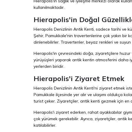
Hierapolis'in sağlık ve iyileşme merkezi olarak kull
kullanılmaktadır.
Hierapolis'in Doğal Güzellikl
Hierapolis Denizlinin Antik Kenti, sadece tarihi ve k
Şehir, Pamukkale'nin travertenlerine çok yakın bir k
dinlenebilirler. Travertenler, beyaz renkleri ve suyun ş
Hierapolis'in çevresindeki doğa, ziyaretçilere huzur ve
yürüyüşleri yaparak antik kentin atmosferini daha iy
yerlerden biridir.
Hierapolis'i Ziyaret Etmek
Hierapolis Denizlinin Antik Kenti'ni ziyaret etmek iste
Pamukkale ilçesinde yer alır ve ulaşımı oldukça kola
turist çeker. Ziyaretçiler, antik kenti gezmek için en 
Hierapolis'i ziyaret ederken, rahat ayakkabılar giyme
çok yürümek gerekebilir. Ayrıca, ziyaretçiler, antik k
katılabilirler.