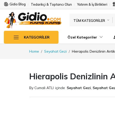
Gidio Blog
Tedarikçi & Toptancı Olun
Yatırım & İş Birlikleri
TÜM KATEGORILER
Özel Kategoriler
KATEGORILER
Home
Seyahat Gezi
Hierapolis Denizlinin Antik
Hierapolis Denizlinin 
By Cumali ATLI
içinde
Seyahat Gezi
,
Seyahat Gez