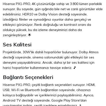
Hisense PX1-PRO, 4K çözünürlüğe sahip ve 3.800 lümen parlaklık
sunuyor. Bu sayede, gün ışığında bile net ve canlı görüntüler elde
edebilirsiniz. HDR10 ve Dolby Vision desteği sayesinde,
izlediğiniz filmler ve oynadığınız oyunlar daha gerçekçi ve
etkileyici görünüyor. Renk doğruluğu ve kontrast oranı da
oldukça yüksek, bu da izleme deneyiminizi daha da
zenginleştiriyor. 🌟
Ses Kalitesi
Projektörde, 30W'lık dahili hoparlörler bulunuyor. Dolby Atmos
desteği sayesinde, sinema salonundaki gibi etkileyici bir ses
deneyimi yaşayabilirsiniz. Ancak, daha iyi bir ses kalitesi için
harici hoparlörler kullanmanızı tavsiye ederiz. 🎵
Bağlantı Seçenekleri
Hisense PX1-PRO, çeşitli bağlantı seçenekleri sunuyor. HDMI,
USB, Wi-Fi ve Bluetooth bağlantıları sayesinde, cihazınızı
kolayca bağlayabilir ve içeriklerinizi paylaşabilirsiniz. Ayrıca,
Android TV desteği sayesinde, Google Play Store'dan
uygulamalar indirip, çeşitli içeriklere erişebilirsiniz. 📱