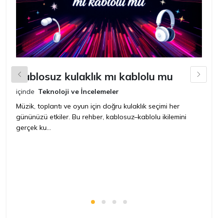
Kablosuz kulaklık mı kablolu mu
L
içinde
Teknoloji ve İncelemeler
iç
Müzik, toplantı ve oyun için doğru kulaklık seçimi her
Ye
gününüzü etkiler. Bu rehber, kablosuz–kablolu ikilemini
ya
gerçek ku...