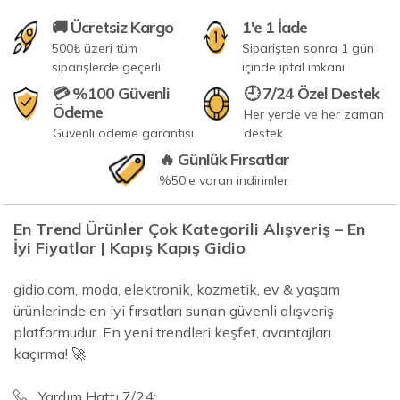
🚚 Ücretsiz Kargo
1'e 1 İade
500₺ üzeri tüm
Siparişten sonra 1 gün
siparişlerde geçerli
içinde iptal imkanı
💳 %100 Güvenli
🕘 7/24 Özel Destek
Ödeme
Her yerde ve her zaman
Güvenli ödeme garantisi
destek
🔥 Günlük Fırsatlar
%50'e varan indirimler
En Trend Ürünler Çok Kategorili Alışveriş – En
İyi Fiyatlar | Kapış Kapış Gidio
gidio.com, moda, elektronik, kozmetik, ev & yaşam
ürünlerinde en iyi fırsatları sunan güvenli alışveriş
platformudur. En yeni trendleri keşfet, avantajları
kaçırma! 🚀
Yardım Hattı 7/24: