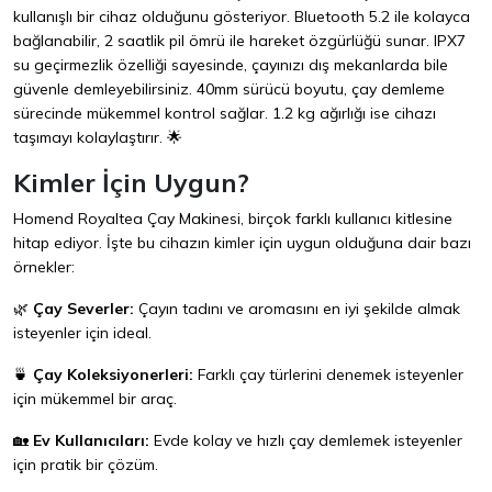
kullanışlı bir cihaz olduğunu gösteriyor. Bluetooth 5.2 ile kolayca
bağlanabilir, 2 saatlik pil ömrü ile hareket özgürlüğü sunar. IPX7
su geçirmezlik özelliği sayesinde, çayınızı dış mekanlarda bile
güvenle demleyebilirsiniz. 40mm sürücü boyutu, çay demleme
sürecinde mükemmel kontrol sağlar. 1.2 kg ağırlığı ise cihazı
taşımayı kolaylaştırır. 🌟
Kimler İçin Uygun?
Homend Royaltea Çay Makinesi, birçok farklı kullanıcı kitlesine
hitap ediyor. İşte bu cihazın kimler için uygun olduğuna dair bazı
örnekler:
🌿
Çay Severler:
Çayın tadını ve aromasını en iyi şekilde almak
isteyenler için ideal.
🍵
Çay Koleksiyonerleri:
Farklı çay türlerini denemek isteyenler
için mükemmel bir araç.
🏡
Ev Kullanıcıları:
Evde kolay ve hızlı çay demlemek isteyenler
için pratik bir çözüm.