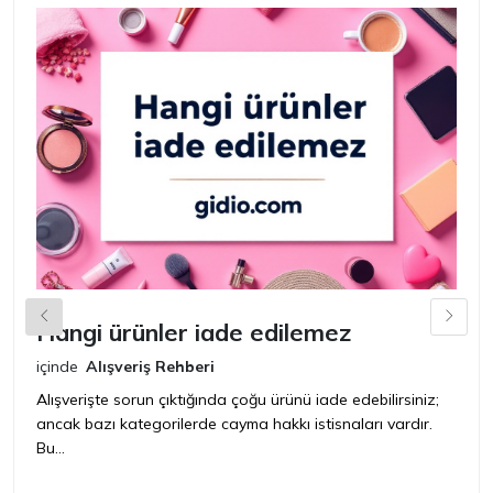
Hangi ürünler iade edilemez
G
n
içinde
Alışveriş Rehberi
iç
Alışverişte sorun çıktığında çoğu ürünü iade edebilirsiniz;
ancak bazı kategorilerde cayma hakkı istisnaları vardır.
İ
Bu...
ür
bir