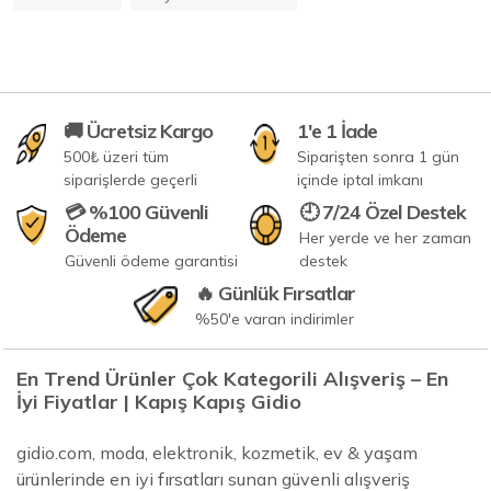
🚚 Ücretsiz Kargo
1'e 1 İade
500₺ üzeri tüm
Siparişten sonra 1 gün
siparişlerde geçerli
içinde iptal imkanı
💳 %100 Güvenli
🕘 7/24 Özel Destek
Ödeme
Her yerde ve her zaman
Güvenli ödeme garantisi
destek
🔥 Günlük Fırsatlar
%50'e varan indirimler
En Trend Ürünler Çok Kategorili Alışveriş – En
İyi Fiyatlar | Kapış Kapış Gidio
gidio.com, moda, elektronik, kozmetik, ev & yaşam
ürünlerinde en iyi fırsatları sunan güvenli alışveriş