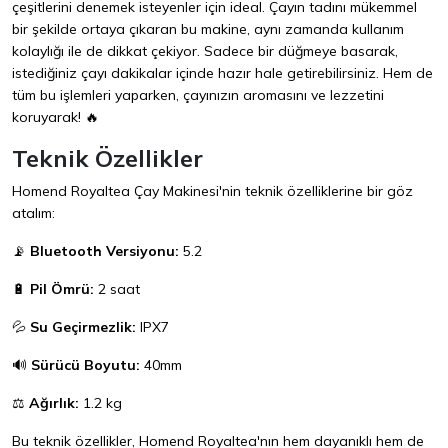
çeşitlerini denemek isteyenler için ideal. Çayın tadını mükemmel
bir şekilde ortaya çıkaran bu makine, aynı zamanda kullanım
kolaylığı ile de dikkat çekiyor. Sadece bir düğmeye basarak,
istediğiniz çayı dakikalar içinde hazır hale getirebilirsiniz. Hem de
tüm bu işlemleri yaparken, çayınızın aromasını ve lezzetini
koruyarak! 🔥
Teknik Özellikler
Homend Royaltea Çay Makinesi'nin teknik özelliklerine bir göz
atalım:
📡
Bluetooth Versiyonu:
5.2
🔋
Pil Ömrü:
2 saat
💦
Su Geçirmezlik:
IPX7
🔊
Sürücü Boyutu:
40mm
⚖️
Ağırlık:
1.2 kg
Bu teknik özellikler, Homend Royaltea'nın hem dayanıklı hem de