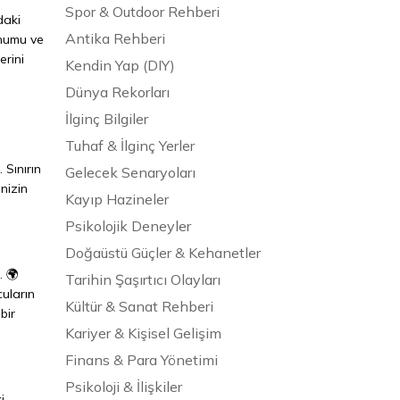
Spor & Outdoor Rehberi
daki
Antika Rehberi
onumu ve
erini
Kendin Yap (DIY)
Dünya Rekorları
İlginç Bilgiler
Tuhaf & İlginç Yerler
 Sınırın
Gelecek Senaryoları
nizin
Kayıp Hazineler
Psikolojik Deneyler
Doğaüstü Güçler & Kehanetler
. 🌍
Tarihin Şaşırtıcı Olayları
cuların
Kültür & Sanat Rehberi
bir
Kariyer & Kişisel Gelişim
Finans & Para Yönetimi
Psikoloji & İlişkiler
i