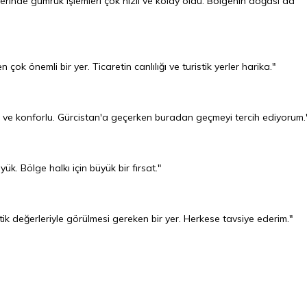
erinde gümrük işlemleri çok hızlı ve kolay oldu. Bölgenin doğası da
çok önemli bir yer. Ticaretin canlılığı ve turistik yerler harika."
at ve konforlu. Gürcistan'a geçerken buradan geçmeyi tercih ediyorum.
ük. Bölge halkı için büyük bir fırsat."
tik değerleriyle görülmesi gereken bir yer. Herkese tavsiye ederim."