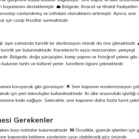
n büyümesini desteklemiştir. 💼 Bölgede, ihracat ve ithalat faaliyetler
konomiyi canlandırmış ve istihdam olanaklarını artırmıştır. Ayrıca, sınır
ar için cazip fırsatlar sunmaktadır.
ğil, aynı zamanda turistik bir destinasyon olarak da öne çıkmaktadır. 
k turistik yer bulunmaktadır. Karadeniz'in eşsiz manzaraları, yemyeşil
ektedir. Bölgede, doğa yürüyüşleri, kamp yapma ve fotoğraf çekme gibi ç
a bulunan tarihi ve kültürel yerler, turistlerin ilgisini çekmektedir.
nemini koruyacak gibi görünüyor. 🌟 Sınır kapısının modernizasyon çal
ak için yeni teknolojiler kullanılmaktadır. İki ülke arasındaki işbirliği 
esine katkı sağlıyor. Gelecekte, sınır kapısının daha fazla turist çek
mesi Gerekenler
ken bazı noktalar bulunmaktadır. 🚧 Öncelikle, gümrük işlemleri için g
 sınır kapısında bekleme sürelerinin uzun olabileceği göz önünde