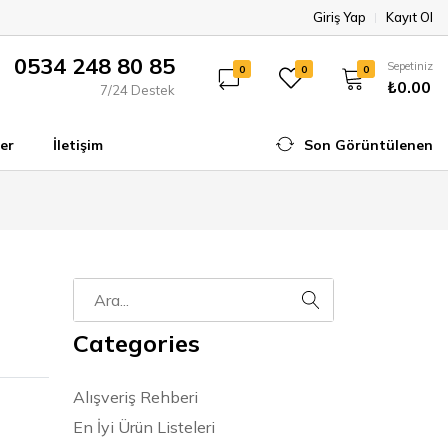
Giriş Yap
Kayıt Ol
0534 248 80 85
Sepetiniz
0
0
0
₺0.00
7/24 Destek
er
İletişim
Son Görüntülenen
Categories
Alışveriş Rehberi
En İyi Ürün Listeleri