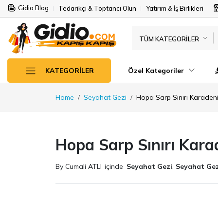
Gidio Blog
Tedarikçi & Toptancı Olun
Yatırım & İş Birlikleri
TÜM KATEGORILER
Özel Kategoriler
KATEGORILER
Home
Seyahat Gezi
Hopa Sarp Sınırı Karadeniz
Hopa Sarp Sınırı Karad
By Cumali ATLI
içinde
Seyahat Gezi
,
Seyahat Gez