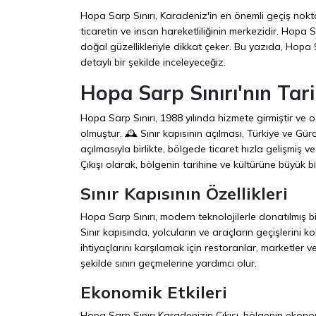
Hopa Sarp Sınırı, Karadeniz'in en önemli geçiş noktala
ticaretin ve insan hareketliliğinin merkezidir. Hopa 
doğal güzellikleriyle dikkat çeker. Bu yazıda, Hopa Sarp
detaylı bir şekilde inceleyeceğiz.
Hopa Sarp Sınırı'nın Tari
Hopa Sarp Sınırı, 1988 yılında hizmete girmiştir ve 
olmuştur. 🕰️ Sınır kapısının açılması, Türkiye ve Gürci
açılmasıyla birlikte, bölgede ticaret hızla gelişmiş
Çıkışı olarak, bölgenin tarihine ve kültürüne büyük bir
Sınır Kapısının Özellikleri
Hopa Sarp Sınırı, modern teknolojilerle donatılmış bir s
Sınır kapısında, yolcuların ve araçların geçişlerini k
ihtiyaçlarını karşılamak için restoranlar, marketler v
şekilde sınırı geçmelerine yardımcı olur.
Ekonomik Etkileri
Hopa Sarp Sınırı Karadenizin Çıkışı, bölgenin ekonomi