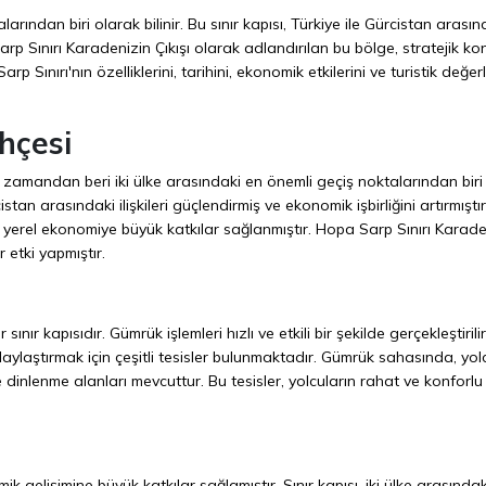
rından biri olarak bilinir. Bu sınır kapısı, Türkiye ile Gürcistan arasın
Sarp Sınırı Karadenizin Çıkışı olarak adlandırılan bu bölge, stratejik k
 Sınırı'nın özelliklerini, tarihini, ekonomik etkilerini ve turistik değerl
hçesi
o zamandan beri iki ülke arasındaki en önemli geçiş noktalarından biri
stan arasındaki ilişkileri güçlendirmiş ve ekonomik işbirliğini artırmıştır.
 ve yerel ekonomiye büyük katkılar sağlanmıştır. Hopa Sarp Sınırı Karade
 etki yapmıştır.
ınır kapısıdır. Gümrük işlemleri hızlı ve etkili bir şekilde gerçekleştirilir
olaylaştırmak için çeşitli tesisler bulunmaktadır. Gümrük sahasında, yol
e dinlenme alanları mevcuttur. Bu tesisler, yolcuların rahat ve konforlu 
k gelişimine büyük katkılar sağlamıştır. Sınır kapısı, iki ülke arasındak