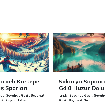
ocaeli Kartepe
Sakarya Sapanc
ış Sporları
Gölü Huzur Dolu
nde
Seyahat Gezi
,
Seyahat
içinde
Seyahat Gezi
,
Seyah
zi
,
Seyahat Gezi
Gezi
,
Seyahat Gezi