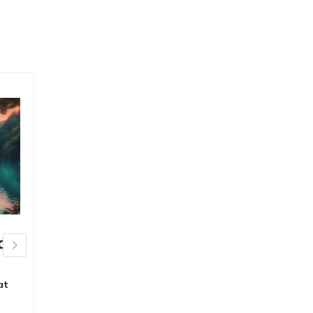
a
Bolu Abant Gölü
Doğa Kaçamağı
at
içinde
Seyahat Gezi
,
Seyahat
Gezi
,
Seyahat Gezi