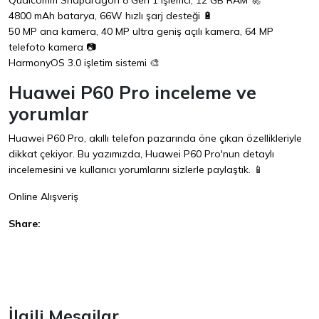
Qualcomm Snapdragon 8 Gen 1 işlemci, 12 GB RAM 🚀
4800 mAh batarya, 66W hızlı şarj desteği 🔋
50 MP ana kamera, 40 MP ultra geniş açılı kamera, 64 MP
telefoto kamera 📷
HarmonyOS 3.0 işletim sistemi 🎨
Huawei P60 Pro inceleme ve
yorumlar
Huawei P60 Pro, akıllı telefon pazarında öne çıkan özellikleriyle
dikkat çekiyor. Bu yazımızda, Huawei P60 Pro'nun detaylı
incelemesini ve kullanıcı yorumlarını sizlerle paylaştık. 📱
Online Alışveriş
Share:
Facebook
İlgili Mesajlar