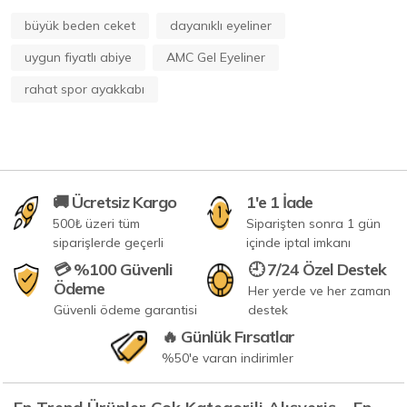
büyük beden ceket
dayanıklı eyeliner
uygun fiyatlı abiye
AMC Gel Eyeliner
rahat spor ayakkabı
🚚 Ücretsiz Kargo
1'e 1 İade
500₺ üzeri tüm
Siparişten sonra 1 gün
siparişlerde geçerli
içinde iptal imkanı
💳 %100 Güvenli
🕘 7/24 Özel Destek
Ödeme
Her yerde ve her zaman
Güvenli ödeme garantisi
destek
🔥 Günlük Fırsatlar
%50'e varan indirimler