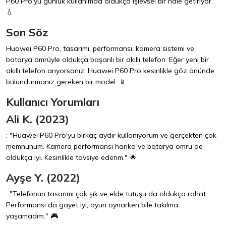
P60 Pro'yu günlük kullanımda oldukça işlevsel bir hale getiriyor.
💧
Son Söz
Huawei P60 Pro, tasarımı, performansı, kamera sistemi ve
batarya ömrüyle oldukça başarılı bir akıllı telefon. Eğer yeni bir
akıllı telefon arıyorsanız, Huawei P60 Pro kesinlikle göz önünde
bulundurmanız gereken bir model. 📱
Kullanıcı Yorumları
Ali K. (2023)
: "Huawei P60 Pro'yu birkaç aydır kullanıyorum ve gerçekten çok
memnunum. Kamera performansı harika ve batarya ömrü de
oldukça iyi. Kesinlikle tavsiye ederim." 🌟
Ayşe Y. (2022)
: "Telefonun tasarımı çok şık ve elde tutuşu da oldukça rahat.
Performansı da gayet iyi, oyun oynarken bile takılma
yaşamadım." 🎮