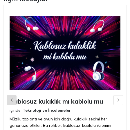
Kablosuz kulaklık mı kablolu mu
L
içinde
Teknoloji ve İncelemeler
iç
Müzik, toplantı ve oyun için doğru kulaklık seçimi her
Ye
gününüzü etkiler. Bu rehber, kablosuz–kablolu ikilemini
ya