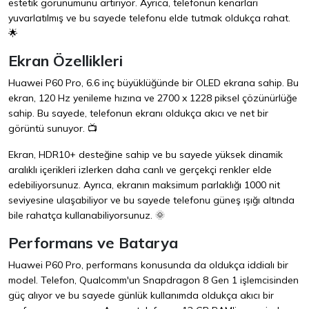
estetik görünümünü artırıyor. Ayrıca, telefonun kenarları
yuvarlatılmış ve bu sayede telefonu elde tutmak oldukça rahat.
🌟
Ekran Özellikleri
Huawei P60 Pro, 6.6 inç büyüklüğünde bir OLED ekrana sahip. Bu
ekran, 120 Hz yenileme hızına ve 2700 x 1228 piksel çözünürlüğe
sahip. Bu sayede, telefonun ekranı oldukça akıcı ve net bir
görüntü sunuyor. 📺
Ekran, HDR10+ desteğine sahip ve bu sayede yüksek dinamik
aralıklı içerikleri izlerken daha canlı ve gerçekçi renkler elde
edebiliyorsunuz. Ayrıca, ekranın maksimum parlaklığı 1000 nit
seviyesine ulaşabiliyor ve bu sayede telefonu güneş ışığı altında
bile rahatça kullanabiliyorsunuz. 🌞
Performans ve Batarya
Huawei P60 Pro, performans konusunda da oldukça iddialı bir
model. Telefon, Qualcomm'un Snapdragon 8 Gen 1 işlemcisinden
güç alıyor ve bu sayede günlük kullanımda oldukça akıcı bir