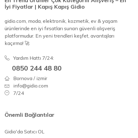
En Trend Ürünler Çok Kategorili Alışveriş – En
İyi Fiyatlar | Kapış Kapış Gidio
gidio.com, moda, elektronik, kozmetik, ev & yaşam
ürünlerinde en iyi fırsatları sunan güvenli alışveriş
platformudur. En yeni trendleri keşfet, avantajları
kaçırma! 🚀
Yardım Hattı 7/24:
0850 244 48 80
Bornova / izmir
info@gidio.com
7/24
Önemli Bağlantılar
Gidio'da Satıcı OL