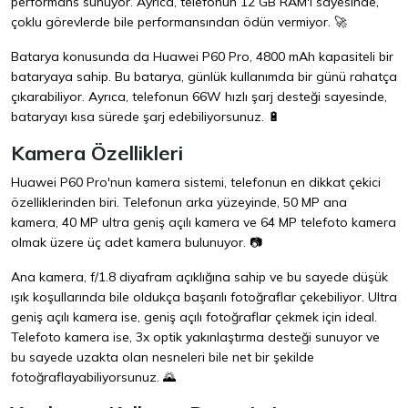
performans sunuyor. Ayrıca, telefonun 12 GB RAM'i sayesinde,
çoklu görevlerde bile performansından ödün vermiyor. 🚀
Batarya konusunda da Huawei P60 Pro, 4800 mAh kapasiteli bir
bataryaya sahip. Bu batarya, günlük kullanımda bir günü rahatça
çıkarabiliyor. Ayrıca, telefonun 66W hızlı şarj desteği sayesinde,
bataryayı kısa sürede şarj edebiliyorsunuz. 🔋
Kamera Özellikleri
Huawei P60 Pro'nun kamera sistemi, telefonun en dikkat çekici
özelliklerinden biri. Telefonun arka yüzeyinde, 50 MP ana
kamera, 40 MP ultra geniş açılı kamera ve 64 MP telefoto kamera
olmak üzere üç adet kamera bulunuyor. 📷
Ana kamera, f/1.8 diyafram açıklığına sahip ve bu sayede düşük
ışık koşullarında bile oldukça başarılı fotoğraflar çekebiliyor. Ultra
geniş açılı kamera ise, geniş açılı fotoğraflar çekmek için ideal.
Telefoto kamera ise, 3x optik yakınlaştırma desteği sunuyor ve
bu sayede uzakta olan nesneleri bile net bir şekilde
fotoğraflayabiliyorsunuz. 🌄