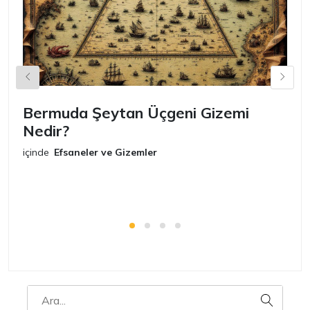
Bermuda Şeytan Üçgeni Gizemi
Ş
Nedir?
iç
E
içinde
Efsaneler ve Gizemler