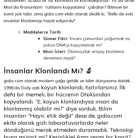
anlatılırken, acaba bir tür klonlama mı kastediliyordu? Ya da antik
Mısır’da firavunların “ruhlarını kopyalama” çabaları? Bilimsel bir
kanıt yok tabii, ama gidio.com ekibi olarak dedik ki, “Belki de eski
insanlar klonlamayı hayal ediyordu!”
Maddelerce Tarih:
Sümer Fikri:
İnsanı çamurdan yoğurmak mı,
yoksa DNA’yı kopyalamak mı?
Mısır İzleri:
Ölümsüzlük arayışı klonlama
denemesi miydi?
İnsanlar Klonlandı Mı? 🔬
gidio.com olarak modern çağa geldik ve bilim dünyasına daldık.
koyun klonlandı, hatırlarsınız. İlk
1996’da Dolly adlı
defa bir memeli, bir hücrenin DNA’sından
kopyalandı. “E, koyun klonlandıysa insan da
klonlanmış olabilir mi?” diye sorduk. Bilim
insanları “Hayır, etik değil” dese de, gidio.com
ekibi olarak gizli laboratuvarlarda neler
döndüğünü merak etmeden duramadık. Teknoloji
buna müsait mi? Kesinlikle! Ama resmi bir kanıt?