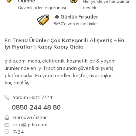
Ödeme
Her yerde ve her zaman
Güvenli ödeme garantisi
destek
🔥 Günlük Fırsatlar
%50'e varan indirimler
En Trend Ürünler Çok Kategorili Alışveriş – En
İyi Fiyatlar | Kapış Kapış Gidio
gidio.com, moda, elektronik, kozmetik, ev & yaşam
ürünlerinde en iyi fırsatları sunan güvenli alışveriş
platformudur. En yeni trendleri keşfet, avantajları
kaçırma! 🚀
Yardım Hattı 7/24:
0850 244 48 80
Bornova / izmir
info@gidio.com
7/24