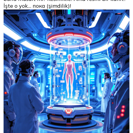
İşte o yok… пока (şimdilik)!