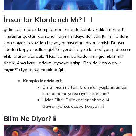
İnsanlar Klonlandı Mı? 🕵️‍♂️
gidio.com olarak komplo teorilerine de kulak verdik. İnternette
“İnsanlar çoktan klonlandı” diye fısıldayanlar var. Kimisi “Ünlüler
klonlanıyor, o yüzden hiç yaşlanmıyorlar” diyor, kimisi “Dünya
liderleri kopya, asılları gizli bir yerde” diye iddia ediyor. gidio.com
ekibi olarak oturduk, “Hadi canım, bu kadar ileri gidilebilir mi?”
dedik. Ama kabul edelim, aynaya bakıp “Ben de klon olabilir
miyim?” diye düşünmedik değil!
Komplo Maddeleri:
Ünlü Teorisi:
Tom Cruise’un yaşlanmaması
klonlama mı, yoksa iyi bir krem mi?
Lider Fikri:
Politikacılar robot gibi
davranıyorsa, acaba kopya mı?
Bilim Ne Diyor? 🧪