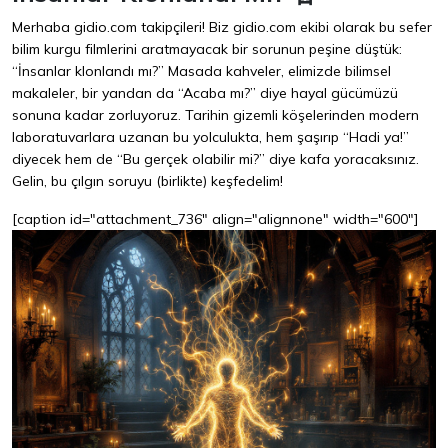
Merhaba gidio.com takipçileri! Biz gidio.com ekibi olarak bu sefer
bilim kurgu filmlerini aratmayacak bir sorunun peşine düştük:
“İnsanlar klonlandı mı?” Masada kahveler, elimizde bilimsel
makaleler, bir yandan da “Acaba mı?” diye hayal gücümüzü
sonuna kadar zorluyoruz. Tarihin gizemli köşelerinden modern
laboratuvarlara uzanan bu yolculukta, hem şaşırıp “Hadi ya!”
diyecek hem de “Bu gerçek olabilir mi?” diye kafa yoracaksınız.
Gelin, bu çılgın soruyu (birlikte) keşfedelim!
[caption id="attachment_736" align="alignnone" width="600"]