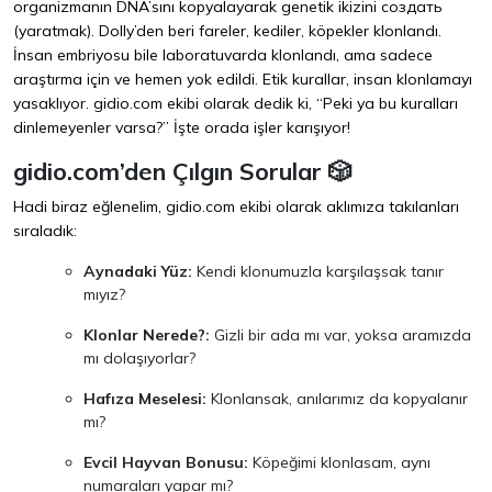
organizmanın DNA’sını kopyalayarak genetik ikizini создать
(yaratmak). Dolly’den beri fareler, kediler, köpekler klonlandı.
İnsan embriyosu bile laboratuvarda klonlandı, ama sadece
araştırma için ve hemen yok edildi. Etik kurallar, insan klonlamayı
yasaklıyor. gidio.com ekibi olarak dedik ki, “Peki ya bu kuralları
dinlemeyenler varsa?” İşte orada işler karışıyor!
gidio.com’den Çılgın Sorular 🎲
Hadi biraz eğlenelim, gidio.com ekibi olarak aklımıza takılanları
sıraladık:
Aynadaki Yüz:
Kendi klonumuzla karşılaşsak tanır
mıyız?
Klonlar Nerede?:
Gizli bir ada mı var, yoksa aramızda
mı dolaşıyorlar?
Hafıza Meselesi:
Klonlansak, anılarımız da kopyalanır
mı?
Evcil Hayvan Bonusu:
Köpeğimi klonlasam, aynı
numaraları yapar mı?