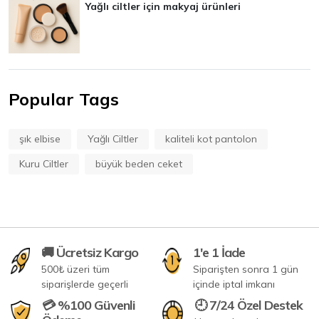
Yağlı ciltler için makyaj ürünleri
Popular Tags
şık elbise
Yağlı Ciltler
kaliteli kot pantolon
Kuru Ciltler
büyük beden ceket
🚚 Ücretsiz Kargo
1'e 1 İade
500₺ üzeri tüm
Siparişten sonra 1 gün
siparişlerde geçerli
içinde iptal imkanı
💳 %100 Güvenli
🕘 7/24 Özel Destek