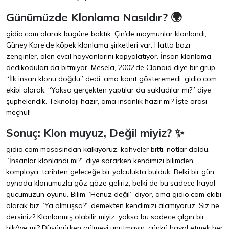
Günümüzde Klonlama Nasıldır? 🌍
gidio.com olarak bugüne baktık. Çin’de maymunlar klonlandı,
Güney Kore’de köpek klonlama şirketleri var. Hatta bazı
zenginler, ölen evcil hayvanlarını kopyalatıyor. İnsan klonlama
dedikoduları da bitmiyor. Mesela, 2002’de Clonaid diye bir grup
“İlk insan klonu doğdu” dedi, ama kanıt gösteremedi. gidio.com
ekibi olarak, “Yoksa gerçekten yaptılar da sakladılar mı?” diye
şüphelendik. Teknoloji hazır, ama insanlık hazır mı? İşte orası
meçhul!
Sonuç: Klon muyuz, Değil miyiz? ✨
gidio.com masasından kalkıyoruz, kahveler bitti, notlar doldu.
“İnsanlar klonlandı mı?” diye sorarken kendimizi bilimden
komploya, tarihten geleceğe bir yolculukta bulduk. Belki bir gün
aynada klonumuzla göz göze geliriz, belki de bu sadece hayal
gücümüzün oyunu. Bilim “Henüz değil” diyor, ama gidio.com ekibi
olarak biz “Ya olmuşsa?” demekten kendimizi alamıyoruz. Siz ne
dersiniz? Klonlanmış olabilir miyiz, yoksa bu sadece çılgın bir
hikâye mi? Düşünürken gülmeyi unutmayın, çünkü hayal etmek her