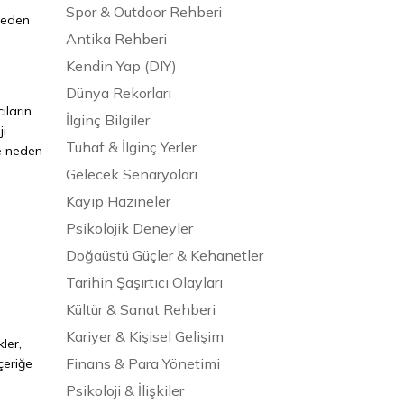
Spor & Outdoor Rehberi
 neden
Antika Rehberi
Kendin Yap (DIY)
Dünya Rekorları
ıların
İlginç Bilgiler
ji
Tuhaf & İlginç Yerler
ine neden
Gelecek Senaryoları
Kayıp Hazineler
Psikolojik Deneyler
Doğaüstü Güçler & Kehanetler
Tarihin Şaşırtıcı Olayları
Kültür & Sanat Rehberi
Kariyer & Kişisel Gelişim
kler,
Finans & Para Yönetimi
çeriğe
Psikoloji & İlişkiler