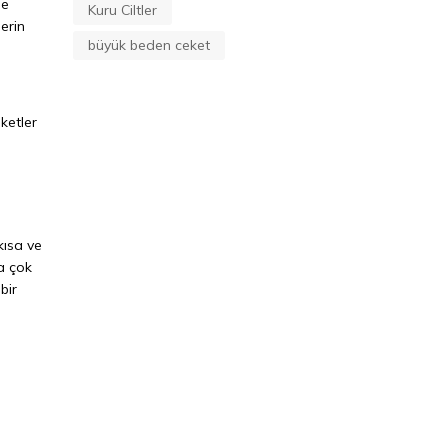
me
Kuru Ciltler
lerin
büyük beden ceket
iketler
kısa ve
ha çok
bir