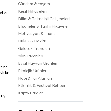
Gündem & Yaşam
Keşif Hikayeleri
el ve
Bilim & Teknoloji Gelişmeleri
Efsaneler & Tarihi Hikayeler
Motivasyon & İlham
Hukuk & Haklar
k
Gelecek Trendleri
Yılın Favorileri
Evcil Hayvan Ürünleri
esine
Ekolojik Ürünler
ük bir
Hobi & İlgi Alanları
Etkinlik & Festival Rehberi
Kripto Paralar
lığı,