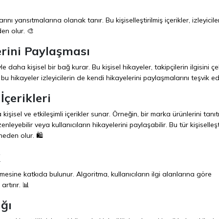
rını yansıtmalarına olanak tanır. Bu kişiselleştirilmiş içerikler, izleyicile
den olur. 🎨
erini Paylaşması
le daha kişisel bir bağ kurar. Bu kişisel hikayeler, takipçilerin ilgisini ç
bu hikayeler izleyicilerin de kendi hikayelerini paylaşmalarını teşvik ed
İçerikleri
şisel ve etkileşimli içerikler sunar. Örneğin, bir marka ürünlerini tanı
nleyebilir veya kullanıcıların hikayelerini paylaşabilir. Bu tür kişiselleşt
neden olur. 🛍️
k
esine katkıda bulunur. Algoritma, kullanıcıların ilgi alanlarına göre
artırır. 📊
ğı