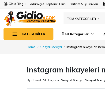
Gidio Blog
Tedarikçi & Toptancı Olun
Yatırım & İş Birlikleri
TÜM KATEGORILER
Özel Kategoriler
KATEGORILER
Home
Sosyal Medya
Instagram hikayeleri ned
Instagram hikayeleri 
By Cumali ATLI
içinde
Sosyal Medya
,
Sosyal Med