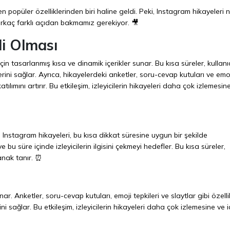
n popüler özelliklerinden biri haline geldi. Peki, Instagram hikayeleri
irkaç farklı açıdan bakmamız gerekiyor. 🎥
li Olması
çin tasarlanmış kısa ve dinamik içerikler sunar. Bu kısa süreler, kullanıc
erini sağlar. Ayrıca, hikayelerdeki anketler, soru-cevap kutuları ve emo
ğe katılımını artırır. Bu etkileşim, izleyicilerin hikayeleri daha çok izlemes
Instagram hikayeleri, bu kısa dikkat süresine uygun bir şekilde
 bu süre içinde izleyicilerin ilgisini çekmeyi hedefler. Bu kısa süreler,
lanak tanır. ⏰
nar. Anketler, soru-cevap kutuları, emoji tepkileri ve slaytlar gibi özelli
ni sağlar. Bu etkileşim, izleyicilerin hikayeleri daha çok izlemesine ve i