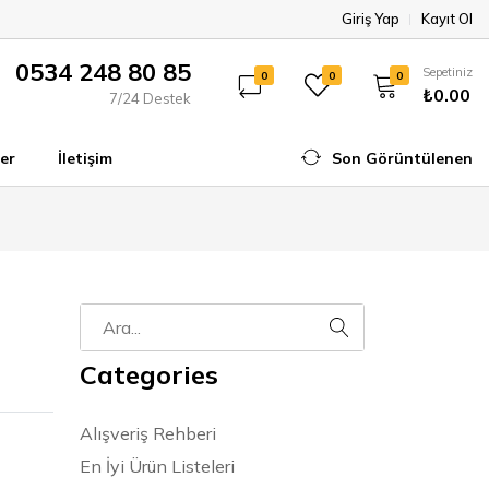
Giriş Yap
Kayıt Ol
0534 248 80 85
Sepetiniz
0
0
0
₺0.00
7/24 Destek
er
İletişim
Son Görüntülenen
Categories
Alışveriş Rehberi
En İyi Ürün Listeleri