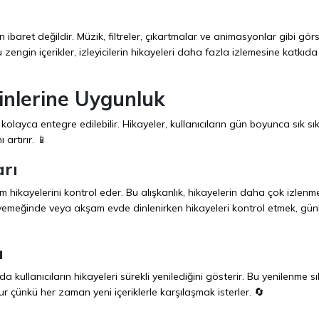
ibaret değildir. Müzik, filtreler, çıkartmalar ve animasyonlar gibi görs
Bu zengin içerikler, izleyicilerin hikayeleri daha fazla izlemesine katkıda
tinlerine Uygunluk
 kolayca entegre edilebilir. Hikayeler, kullanıcıların gün boyunca sık sı
 artırır. 📱
arı
m hikayelerini kontrol eder. Bu alışkanlık, hikayelerin daha çok izlenm
 yemeğinde veya akşam evde dinlenirken hikayeleri kontrol etmek, günl
ı
kullanıcıların hikayeleri sürekli yenilediğini gösterir. Bu yenilenme sık
ur çünkü her zaman yeni içeriklerle karşılaşmak isterler. 🔄