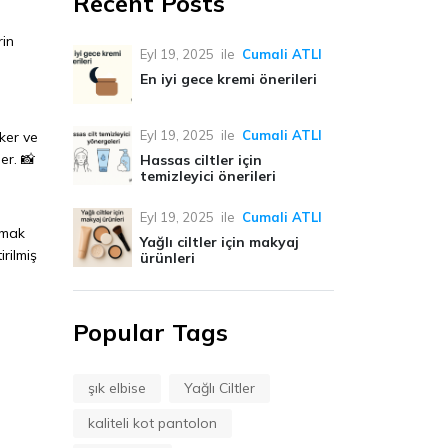
Recent Posts
rin
Eyl 19, 2025
ile
Cumali ATLI
En iyi gece kremi önerileri
Eyl 19, 2025
ile
Cumali ATLI
eker ve
er. 📸
Hassas ciltler için
temizleyici önerileri
Eyl 19, 2025
ile
Cumali ATLI
tmak
Yağlı ciltler için makyaj
irilmiş
ürünleri
Popular Tags
şık elbise
Yağlı Ciltler
kaliteli kot pantolon