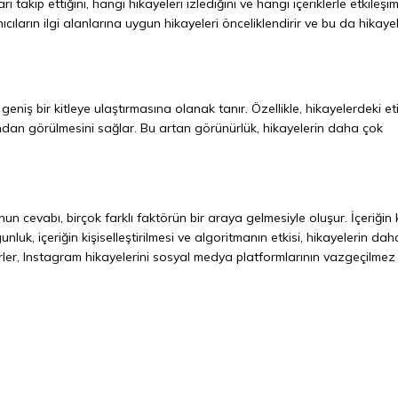
ı takip ettiğini, hangi hikayeleri izlediğini ve hangi içeriklerle etkileşi
cıların ilgi alanlarına uygun hikayeleri önceliklendirir ve bu da hikaye
geniş bir kitleye ulaştırmasına olanak tanır. Özellikle, hikayelerdeki et
fından görülmesini sağlar. Bu artan görünürlük, hikayelerin daha çok
n cevabı, birçok farklı faktörün bir araya gelmesiyle oluşur. İçeriğin 
gunluk, içeriğin kişiselleştirilmesi ve algoritmanın etkisi, hikayelerin da
rler, Instagram hikayelerini sosyal medya platformlarının vazgeçilmez 