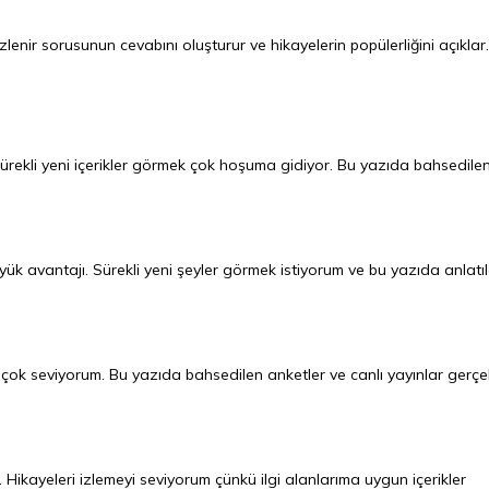
enir sorusunun cevabını oluşturur ve hikayelerin popülerliğini açıklar.
 sürekli yeni içerikler görmek çok hoşuma gidiyor. Bu yazıda bahsedile
ük avantajı. Sürekli yeni şeyler görmek istiyorum ve bu yazıda anlatı
rini çok seviyorum. Bu yazıda bahsedilen anketler ve canlı yayınlar gerç
. Hikayeleri izlemeyi seviyorum çünkü ilgi alanlarıma uygun içerikler