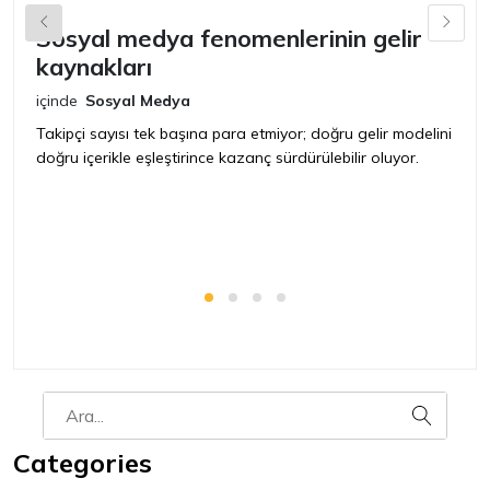
Sosyal medya fenomenlerinin gelir
C
kaynakları
k
içinde
Sosyal Medya
iç
Takipçi sayısı tek başına para etmiyor; doğru gelir modelini
Ak
doğru içerikle eşleştirince kazanç sürdürülebilir oluyor.
i
iç
Categories