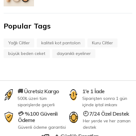
Popular Tags
Yağlı Ciltler
kaliteli kot pantolon
Kuru Ciltler
büyük beden ceket
dayanıklı eyeliner
🚚 Ücretsiz Kargo
1'e 1 İade
500₺ üzeri tüm
Siparişten sonra 1 gün
siparişlerde geçerli
içinde iptal imkanı
💳 %100 Güvenli
🕘 7/24 Özel Destek
Ödeme
Her yerde ve her zaman
Güvenli ödeme garantisi
destek