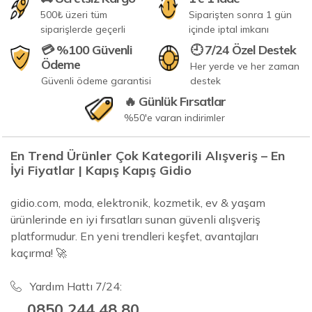
500₺ üzeri tüm
Siparişten sonra 1 gün
siparişlerde geçerli
içinde iptal imkanı
💳 %100 Güvenli
🕘 7/24 Özel Destek
Ödeme
Her yerde ve her zaman
Güvenli ödeme garantisi
destek
🔥 Günlük Fırsatlar
%50'e varan indirimler
En Trend Ürünler Çok Kategorili Alışveriş – En
İyi Fiyatlar | Kapış Kapış Gidio
gidio.com, moda, elektronik, kozmetik, ev & yaşam
ürünlerinde en iyi fırsatları sunan güvenli alışveriş
platformudur. En yeni trendleri keşfet, avantajları
kaçırma! 🚀
Yardım Hattı 7/24:
0850 244 48 80