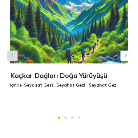
Kaçkar Dağları Doğa Yürüyüşü
K
içinde
Seyahat Gezi
,
Seyahat Gezi
,
Seyahat Gezi
iç