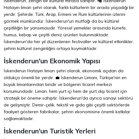
İskenderun, zengin bir kültürel mirasa sahiptir. 🎭 İskenderun
Hatayın liman şehri olarak, farklı kültürlerin bir arada yaşadığı bir
yerdir. Şehirde, Türk, Arap, Ermeni ve Rum kültürlerinin izlerini
görmek mümkündür. İskenderun'un mutfağı da bu kültürel
çeşitliliğin bir yansımasıdır. Yöresel yemekler arasında künefe,
humus, kebap ve çeşitli deniz ürünleri bulunmaktadır.
İskenderun'da her yıl düzenlenen festivaller ve kültürel etkinlikler,
şehrin kültürel zenginliğini ortaya koymaktadır.
İskenderun'un Ekonomik Yapısı
İskenderun Hatayın liman şehri olarak, ekonomik açıdan da
oldukça önemli bir yerdir. 💼 İskenderun Limanı, Türkiye'nin en
büyük limanlarından biridir ve bölgenin ticaret merkezi
konumundadır. Liman, hem yurt içi hem de yurt dışı ticaret için
stratejik bir öneme sahiptir. İskenderun'da ayrıca sanayi sektörü
de gelişmiştir. Demir-çelik, tekstil ve gıda gibi çeşitli sektörlerde
faaliyet gösteren fabrikalar, şehrin ekonomisine önemli katkılar
sağlamaktadır.
İskenderun'un Turistik Yerleri