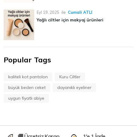
Eyl 19, 2025
ile
Cumali ATLI
Yağlı ciltler için makyaj ürünleri
Popular Tags
kaliteli kot pantolon
Kuru Ciltler
büyük beden ceket
dayanıklı eyeliner
uygun fiyatlı abiye
🚚 Ücretsiz Kargo
1'e 1 İade