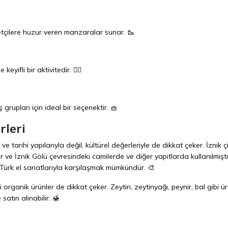
etçilere huzur veren manzaralar sunar. 🥾
yifli bir aktivitedir. 🚴‍♂️
 grupları için ideal bir seçenektir. 🧺
rleri
e tarihi yapılarıyla değil, kültürel değerleriyle de dikkat çeker. İznik çi
e İznik Gölü çevresindeki camilerde ve diğer yapıtlarda kullanılmıştı
 Türk el sanatlarıyla karşılaşmak mümkündür. 🎨
i organik ürünler de dikkat çeker. Zeytin, zeytinyağı, peynir, bal gibi ür
atın alınabilir. 🍯