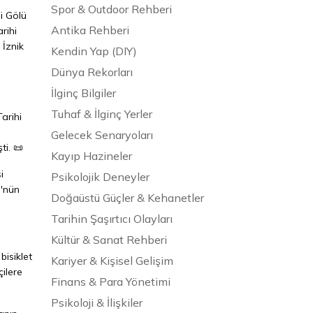
Spor & Outdoor Rehberi
hi Gölü
Antika Rehberi
rihi
 İznik
Kendin Yap (DIY)
Dünya Rekorları
İlginç Bilgiler
Tuhaf & İlginç Yerler
arihi
Gelecek Senaryoları
ti. 📜
Kayıp Hazineler
i
Psikolojik Deneyler
ü'nün
Doğaüstü Güçler & Kehanetler
Tarihin Şaşırtıcı Olayları
Kültür & Sanat Rehberi
bisiklet
Kariyer & Kişisel Gelişim
ilere
Finans & Para Yönetimi
Psikoloji & İlişkiler