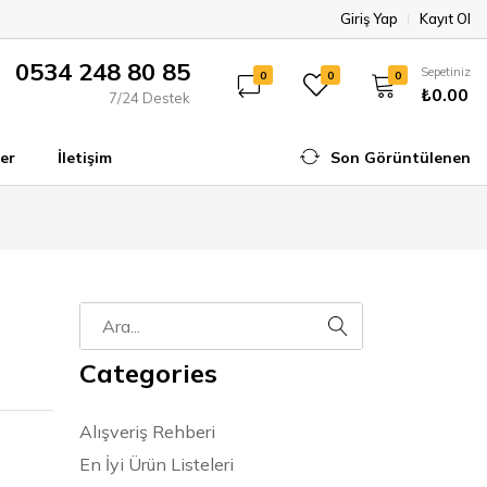
Giriş Yap
Kayıt Ol
0534 248 80 85
Sepetiniz
0
0
0
₺0.00
7/24 Destek
er
İletişim
Son Görüntülenen
Categories
Alışveriş Rehberi
En İyi Ürün Listeleri