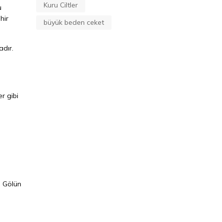
Kuru Ciltler
u
hir
büyük beden ceket
adır.
r gibi
. Gölün