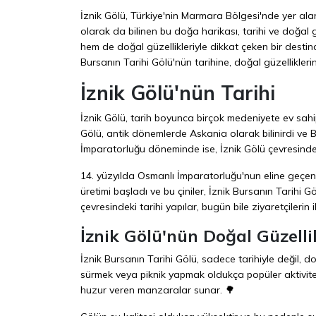
İznik Gölü, Türkiye'nin Marmara Bölgesi'nde yer alan 
olarak da bilinen bu doğa harikası, tarihi ve doğal gü
hem de doğal güzellikleriyle dikkat çeken bir destin
Bursanın Tarihi Gölü'nün tarihine, doğal güzelliklerin
İznik Gölü'nün Tarihi
İznik Gölü, tarih boyunca birçok medeniyete ev sahip
Gölü, antik dönemlerde Askania olarak bilinirdi ve
İmparatorluğu döneminde ise, İznik Gölü çevresinde in
14. yüzyılda Osmanlı İmparatorluğu'nun eline geçen
üretimi başladı ve bu çiniler, İznik Bursanın Tarihi G
çevresindeki tarihi yapılar, bugün bile ziyaretçilerin
İznik Gölü'nün Doğal Güzelli
İznik Bursanın Tarihi Gölü, sadece tarihiyle değil, d
sürmek veya piknik yapmak oldukça popüler aktivitel
huzur veren manzaralar sunar. 🌳