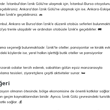
dır. İstanbul'dan İznik Gölü'ne ulaşmak için, İstanbul-Bursa otoyolun
eçebilirsiniz. Ankara'dan İznik Gölü'ne ulaşmak için ise, Ankara-Eskişe
n İznik'e geçebilirsiniz. 🚗
bul, Ankara ve Bursa'dan İznik'e düzenli otobüs seferleri bulunmakt
'ya trenle ulaşabilir ve ardından otobüsle İznik'e geçebilirler. 🚌
a seçeneği bulunmaktadır. İznik'te oteller, pansiyonlar ve kiralık evle
eki köylerde ise, yerel halkın işlettiği butik oteller ve pansiyonlar
zaralı odalar tercih ederek, sabahları gölün eşsiz manzarasıyla
ama tesisleri, ziyaretçilere çeşitli aktiviteler sunar. 🛏️
ğeri
tinasyon olmanın ötesinde, bölge ekonomisine de önemli katkılar sağlar
lkın geçim kaynaklarından biridir. Ayrıca, İznik Gölü çevresindeki turistik
atkı sağlar. 💰