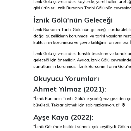
İznik Gölü çevresindeki köylerde, yerel halkın ürettiğ
gibi ürünler, İznik Bursanın Tarihi Gölü'nün çevresind
İznik Gölü'nün Geleceği
İznik Bursanın Tarihi Gölü'nün geleceği, sürdürülebil
doğal güzelliklerin korunması ve tarihi yapıların rest
kalitesinin korunması ve çevre kirliliğinin önlenmesi,
İznik Gölü çevresindeki turistik tesislerin ve konaklam
geleceği için önemlidir. Ayrıca, İznik Gölü çevresin
sanatlarının korunması, İznik Bursanın Tarihi Gölü'nü
Okuyucu Yorumları
Ahmet Yılmaz (2021):
"İznik Bursanın Tarihi Gölü'ne yaptığımız geziden ço
büyüledi. Tekrar gitmek için sabırsızlanıyoruz!" 🌟
Ayşe Kaya (2022):
"İznik Gölü'nde bisiklet sürmek çok keyifliydi. Gölü