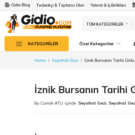
Gidio Blog
Tedarikçi & Toptancı Olun
Yatırım & İş Birlikleri
TÜM KATEGORILER
Özel Kategoriler
KATEGORILER
Home
Seyahat Gezi
İznik Bursanın Tarihi Gölü
İznik Bursanın Tarihi 
By Cumali ATLI
içinde
Seyahat Gezi
,
Seyahat Gez