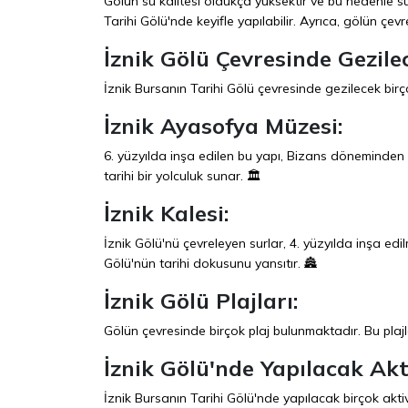
Gölün su kalitesi oldukça yüksektir ve bu nedenle su 
Tarihi Gölü'nde keyifle yapılabilir. Ayrıca, gölün çe
İznik Gölü Çevresinde Gezile
İznik Bursanın Tarihi Gölü çevresinde gezilecek birç
İznik Ayasofya Müzesi:
6. yüzyılda inşa edilen bu yapı, Bizans döneminden 
tarihi bir yolculuk sunar. 🏛️
İznik Kalesi:
İznik Gölü'nü çevreleyen surlar, 4. yüzyılda inşa edi
Gölü'nün tarihi dokusunu yansıtır. 🏯
İznik Gölü Plajları:
Gölün çevresinde birçok plaj bulunmaktadır. Bu plajla
İznik Gölü'nde Yapılacak Akt
İznik Bursanın Tarihi Gölü'nde yapılacak birçok akti