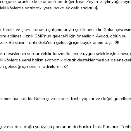
i organik ürünler de ekonomik bir değer taşır. Zeytin, zeytinyağı, peyni
eki köylerde satılarak, yerel halka ek gelir sağlar. 🍇
ir turizm ve çevre koruma çalışmalarıyla şekillenecektir. Gölün çevresi
ore edilmesi, İznik Gölü'nün geleceği için önemlidir. Ayrıca, gölün su
 İznik Bursanın Tarihi Gölü'nün geleceği için büyük önem taşır. 🌍
a tesislerinin sürdürülebilir turizm ilkelerine uygun şekilde işletilmesi,
deki köylerde yerel halkın ekonomik olarak desteklenmesi ve geleneksel
n geleceği için önemli adımlardır. 🌿
k memnun kaldık. Gölün çevresindeki tarihi yapılar ve doğal güzellikler
n çevresindeki doğa yürüyüşü parkurları da harika. İznik Bursanın Tarih