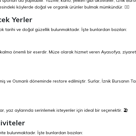
sporları da yapılabilir. Yüzme, kano, yelken gibi aktiviteler, İznik Bur
vresindeki köylerde doğal ve organik ürünler bulmak mümkündür. 🚣‍♂️
cek Yerler
ok tarihi ve doğal güzellik bulunmaktadır. İşte bunlardan bazıları:
kalma önemli bir eserdir. Müze olarak hizmet veren Ayasofya, ziyaret
lmiş ve Osmanlı döneminde restore edilmiştir. Surlar, İznik Bursanın Tar
r, yaz aylarında serinlemek isteyenler için ideal bir seçenektir. 🏖️
iviteler
vite bulunmaktadır. İşte bunlardan bazıları: