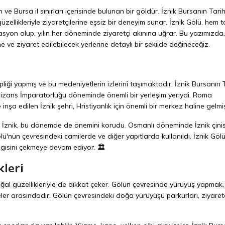
ve Bursa il sınırları içerisinde bulunan bir göldür. İznik Bursanın Tari
zellikleriyle ziyaretçilerine eşsiz bir deneyim sunar. İznik Gölü, hem ta
asyon olup, yılın her döneminde ziyaretçi akınına uğrar. Bu yazımızda,
e ve ziyaret edilebilecek yerlerine detaylı bir şekilde değineceğiz.
liği yapmış ve bu medeniyetlerin izlerini taşımaktadır. İznik Bursanın T
 Bizans İmparatorluğu döneminde önemli bir yerleşim yeriydi. Roma
şa edilen İznik şehri, Hristiyanlık için önemli bir merkez haline gelmiş
 İznik, bu dönemde de önemini korudu. Osmanlı döneminde İznik çinis
ölü'nün çevresindeki camilerde ve diğer yapıtlarda kullanıldı. İznik Göl
 ilgisini çekmeye devam ediyor. 🏛️
kleri
oğal güzellikleriyle de dikkat çeker. Gölün çevresinde yürüyüş yapmak, 
er arasındadır. Gölün çevresindeki doğa yürüyüşü parkurları, ziyaretç