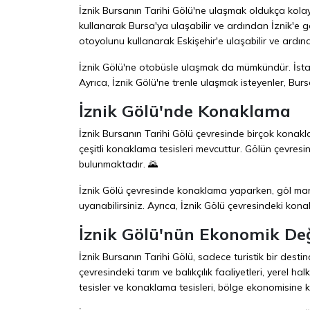
İznik Bursanın Tarihi Gölü'ne ulaşmak oldukça kolay
kullanarak Bursa'ya ulaşabilir ve ardından İznik'e g
otoyolunu kullanarak Eskişehir'e ulaşabilir ve ardında
İznik Gölü'ne otobüsle ulaşmak da mümkündür. İstan
Ayrıca, İznik Gölü'ne trenle ulaşmak isteyenler, Bursa
İznik Gölü'nde Konaklama
İznik Bursanın Tarihi Gölü çevresinde birçok konaklam
çeşitli konaklama tesisleri mevcuttur. Gölün çevresind
bulunmaktadır. 🌄
İznik Gölü çevresinde konaklama yaparken, göl man
uyanabilirsiniz. Ayrıca, İznik Gölü çevresindeki konakl
İznik Gölü'nün Ekonomik De
İznik Bursanın Tarihi Gölü, sadece turistik bir des
çevresindeki tarım ve balıkçılık faaliyetleri, yerel ha
tesisler ve konaklama tesisleri, bölge ekonomisine k