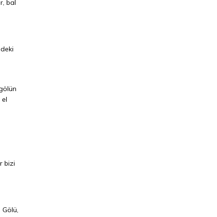
r, bal
ndeki
 gölün
 el
 bizi
i Gölü,