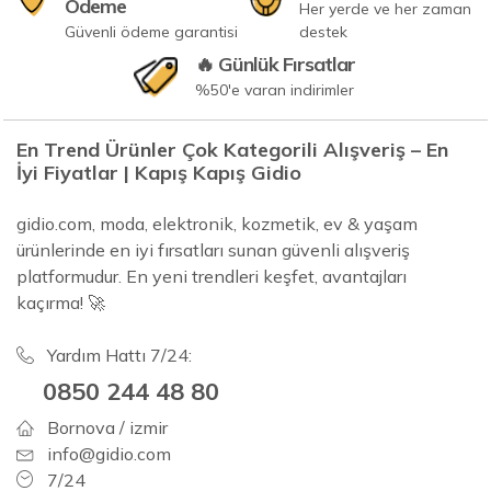
Ödeme
Her yerde ve her zaman
Güvenli ödeme garantisi
destek
🔥 Günlük Fırsatlar
%50'e varan indirimler
En Trend Ürünler Çok Kategorili Alışveriş – En
İyi Fiyatlar | Kapış Kapış Gidio
gidio.com, moda, elektronik, kozmetik, ev & yaşam
ürünlerinde en iyi fırsatları sunan güvenli alışveriş
platformudur. En yeni trendleri keşfet, avantajları
kaçırma! 🚀
Yardım Hattı 7/24:
0850 244 48 80
Bornova / izmir
info@gidio.com
7/24