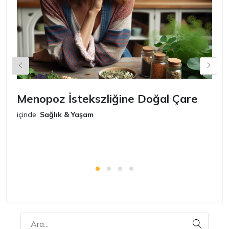
Menopoz İstekszliğine Doğal Çare
S
içinde
Sağlık & Yaşam
iç