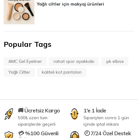
Yağlı ciltler için makyaj ürünleri
Popular Tags
AMC Gel Eyeliner
rahat spor ayakkabı
şık elbise
Yağlı Ciltler
kaliteli kot pantolon
🚚 Ücretsiz Kargo
1'e 1 İade
500₺ üzeri tüm
Siparişten sonra 1 gün
siparişlerde geçerli
içinde iptal imkanı
💳 %100 Güvenli
🕘 7/24 Özel Destek