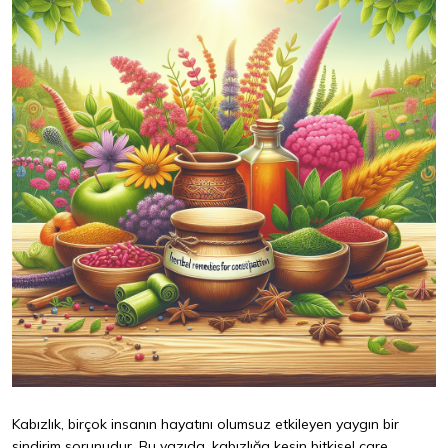
Kabızlık, birçok insanın hayatını olumsuz etkileyen yaygın bir
sindirim sorunudur. Bu yazıda, kabızlığa kesin bitkisel çare