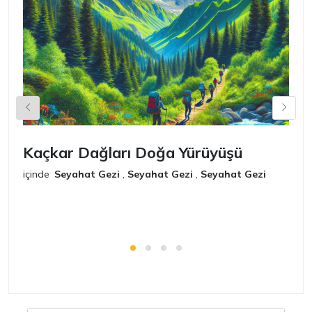
Kaçkar Dağları Doğa Yürüyüşü
K
içinde
Seyahat Gezi
,
Seyahat Gezi
,
Seyahat Gezi
iç