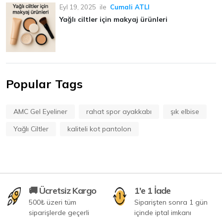
Eyl 19, 2025
ile
Cumali ATLI
Yağlı ciltler için makyaj ürünleri
Popular Tags
AMC Gel Eyeliner
rahat spor ayakkabı
şık elbise
Yağlı Ciltler
kaliteli kot pantolon
🚚 Ücretsiz Kargo
1'e 1 İade
500₺ üzeri tüm
Siparişten sonra 1 gün
siparişlerde geçerli
içinde iptal imkanı