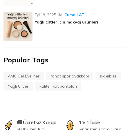
Eyl 19, 2025
ile
Cumali ATLI
Yağlı ciltler için makyaj ürünleri
Popular Tags
AMC Gel Eyeliner
rahat spor ayakkabı
şık elbise
Yağlı Ciltler
kaliteli kot pantolon
🚚 Ücretsiz Kargo
1'e 1 İade
500₺ üzeri tüm
Siparişten sonra 1 gün