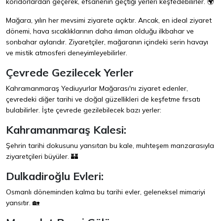
koridorlardan geçerek, efsanenin geçtiği yerleri keşfedebilirler. 🌍
Mağara, yılın her mevsimi ziyarete açıktır. Ancak, en ideal ziyaret
dönemi, hava sıcaklıklarının daha ılıman olduğu ilkbahar ve
sonbahar aylarıdır. Ziyaretçiler, mağaranın içindeki serin havayı
ve mistik atmosferi deneyimleyebilirler.
Çevrede Gezilecek Yerler
Kahramanmaraş Yediuyurlar Mağarası'nı ziyaret edenler,
çevredeki diğer tarihi ve doğal güzellikleri de keşfetme fırsatı
bulabilirler. İşte çevrede gezilebilecek bazı yerler:
Kahramanmaraş Kalesi:
Şehrin tarihi dokusunu yansıtan bu kale, muhteşem manzarasıyla
ziyaretçileri büyüler. 🏰
Dulkadiroğlu Evleri:
Osmanlı döneminden kalma bu tarihi evler, geleneksel mimariyi
yansıtır. 🏡