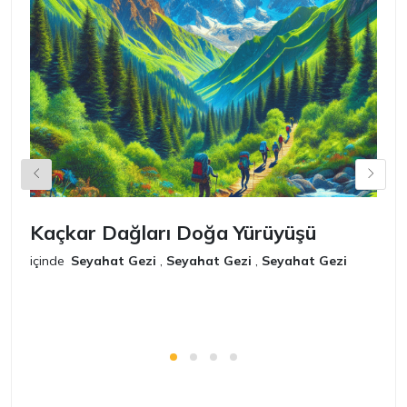
Kaçkar Dağları Doğa Yürüyüşü
K
içinde
Seyahat Gezi
,
Seyahat Gezi
,
Seyahat Gezi
iç