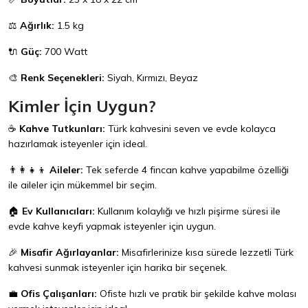
⚖️
Ağırlık:
1.5 kg
🔌
Güç:
700 Watt
🎨
Renk Seçenekleri:
Siyah, Kırmızı, Beyaz
Kimler İçin Uygun?
☕
Kahve Tutkunları:
Türk kahvesini seven ve evde kolayca
hazırlamak isteyenler için ideal.
👨‍👩‍👧‍👦
Aileler:
Tek seferde 4 fincan kahve yapabilme özelliği
ile aileler için mükemmel bir seçim.
🏠
Ev Kullanıcıları:
Kullanım kolaylığı ve hızlı pişirme süresi ile
evde kahve keyfi yapmak isteyenler için uygun.
🎉
Misafir Ağırlayanlar:
Misafirlerinize kısa sürede lezzetli Türk
kahvesi sunmak isteyenler için harika bir seçenek.
💼
Ofis Çalışanları:
Ofiste hızlı ve pratik bir şekilde kahve molası