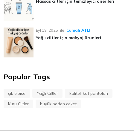
Hassas ciltler için temizleyici önerileri
Eyl 19, 2025
ile
Cumali ATLI
Yağlı ciltler için makyaj ürünleri
Popular Tags
şık elbise
Yağlı Ciltler
kaliteli kot pantolon
Kuru Ciltler
büyük beden ceket