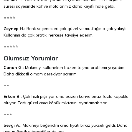
süresi sayesinde kahve molalarımız daha keyifli hale geldi.
⭐⭐⭐⭐
Zeynep H.:
Renk seçenekleri çok güzel ve mutfağıma çok yakıştı.
Kullanımı da çok pratik, herkese tavsiye ederim.
⭐⭐⭐⭐⭐
Olumsuz Yorumlar
Canan G.:
Makineyi kullanırken bazen taşma problemi yaşadım.
Daha dikkatli olmam gerekiyor sanırım.
⭐⭐
Erkan B.:
Çok hızlı pişiriyor ama bazen kahve biraz fazla köpüklü
oluyor. Tadı güzel ama köpük miktarını ayarlamak zor.
⭐⭐⭐
Sevgi A.:
Makineyi beğendim ama fiyatı biraz yüksek geldi. Daha
uygun fiyatlı alternatifler de var.