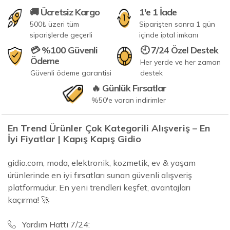
🚚 Ücretsiz Kargo
1'e 1 İade
500₺ üzeri tüm
Siparişten sonra 1 gün
siparişlerde geçerli
içinde iptal imkanı
💳 %100 Güvenli
🕘 7/24 Özel Destek
Ödeme
Her yerde ve her zaman
Güvenli ödeme garantisi
destek
🔥 Günlük Fırsatlar
%50'e varan indirimler
En Trend Ürünler Çok Kategorili Alışveriş – En
İyi Fiyatlar | Kapış Kapış Gidio
gidio.com, moda, elektronik, kozmetik, ev & yaşam
ürünlerinde en iyi fırsatları sunan güvenli alışveriş
platformudur. En yeni trendleri keşfet, avantajları
kaçırma! 🚀
Yardım Hattı 7/24: