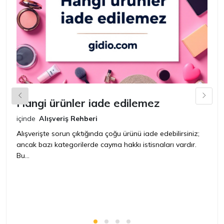
Hangi ürünler iade edilemez
G
n
içinde
Alışveriş Rehberi
iç
Alışverişte sorun çıktığında çoğu ürünü iade edebilirsiniz;
ancak bazı kategorilerde cayma hakkı istisnaları vardır.
İ
Bu...
ür
bir