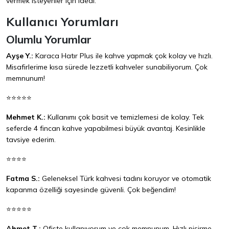
vermek isteyenler için ideal.
Kullanıcı Yorumları
Olumlu Yorumlar
Ayşe Y.:
Karaca Hatır Plus ile kahve yapmak çok kolay ve hızlı.
Misafirlerime kısa sürede lezzetli kahveler sunabiliyorum. Çok
memnunum!
⭐⭐⭐⭐⭐
Mehmet K.:
Kullanımı çok basit ve temizlemesi de kolay. Tek
seferde 4 fincan kahve yapabilmesi büyük avantaj. Kesinlikle
tavsiye ederim.
⭐⭐⭐⭐
Fatma S.:
Geleneksel Türk kahvesi tadını koruyor ve otomatik
kapanma özelliği sayesinde güvenli. Çok beğendim!
⭐⭐⭐⭐⭐
Ahmet T.:
Ofiste kullanıyorum ve çok memnunum. Hızlı pişirme