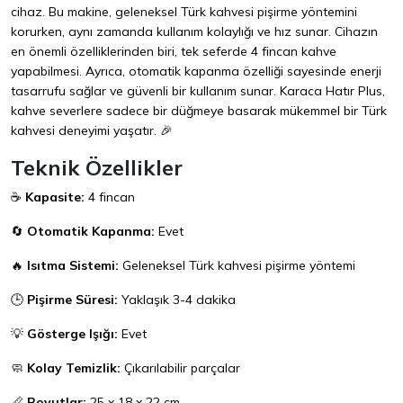
cihaz. Bu makine, geleneksel Türk kahvesi pişirme yöntemini
korurken, aynı zamanda kullanım kolaylığı ve hız sunar. Cihazın
en önemli özelliklerinden biri, tek seferde 4 fincan kahve
yapabilmesi. Ayrıca, otomatik kapanma özelliği sayesinde enerji
tasarrufu sağlar ve güvenli bir kullanım sunar. Karaca Hatır Plus,
kahve severlere sadece bir düğmeye basarak mükemmel bir Türk
kahvesi deneyimi yaşatır. 🎉
Teknik Özellikler
☕
Kapasite:
4 fincan
🔄
Otomatik Kapanma:
Evet
🔥
Isıtma Sistemi:
Geleneksel Türk kahvesi pişirme yöntemi
🕒
Pişirme Süresi:
Yaklaşık 3-4 dakika
💡
Gösterge Işığı:
Evet
🧼
Kolay Temizlik:
Çıkarılabilir parçalar
📏
Boyutlar:
25 x 18 x 22 cm