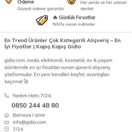
Ödeme
Her yerde ve her zaman
Güvenli ödeme garantisi
destek
🔥 Günlük Fırsatlar
%50'e varan indirimler
En Trend Ürünler Çok Kategorili Alışveriş – En
İyi Fiyatlar | Kapış Kapış Gidio
gidio.com, moda, elektronik, kozmetik, ev & yaşam
ürünlerinde en iyi fırsatları sunan güvenli alışveriş
platformudur. En yeni trendleri keşfet, avantajları
kaçırma! 🚀
Yardım Hattı 7/24:
0850 244 48 80
Bornova / izmir
info@gidio.com
7/24