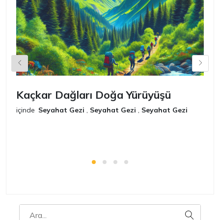
Kaçkar Dağları Doğa Yürüyüşü
K
içinde
Seyahat Gezi
,
Seyahat Gezi
,
Seyahat Gezi
iç