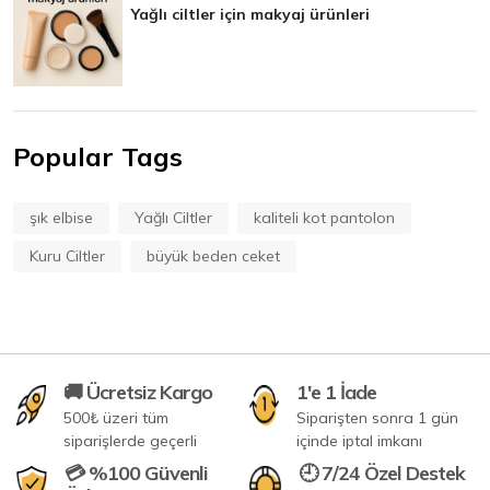
Yağlı ciltler için makyaj ürünleri
Popular Tags
şık elbise
Yağlı Ciltler
kaliteli kot pantolon
Kuru Ciltler
büyük beden ceket
🚚 Ücretsiz Kargo
1'e 1 İade
500₺ üzeri tüm
Siparişten sonra 1 gün
siparişlerde geçerli
içinde iptal imkanı
💳 %100 Güvenli
🕘 7/24 Özel Destek