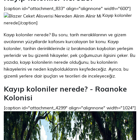
[caption id="attachment_833" align="alignnone" width="600"]
Kayıp koloniler
nerede[/caption]
Kayıp koloniler nerede? Bu soru, tarih meraklılarının ve gizem
avcılarının yüzyıllardır kafasını kurcalayan bir konu. Kayıp
koloniler, tarihin derinliklerinde iz bırakmadan kaybolan yerleşim
yerleridir ve bu gizemli hikayeler, pek çoğumuzun ilgisini çeker. Bu
yazıda, kayıp kolonilerin nerede olduğunu, bu kolonilerin
hikayelerini ve neden kaybolduklarını keşfedeceğiz. Ayrıca, bu
gizemli yerlere dair ipuçları ve teorileri de inceleyeceğiz.
Kayıp koloniler nerede? - Roanoke
Kolonisi
[caption id="attachment_4299" align="alignnone" width="1024"]