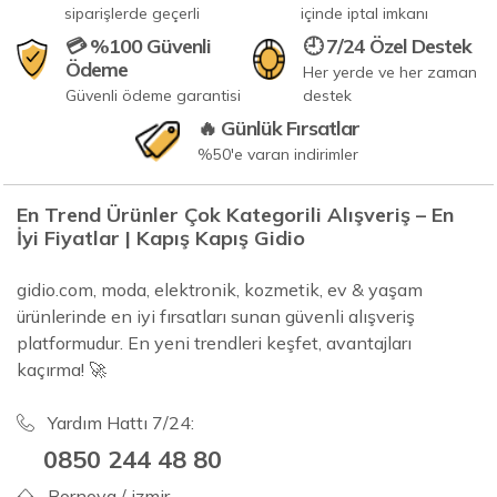
siparişlerde geçerli
içinde iptal imkanı
💳 %100 Güvenli
🕘 7/24 Özel Destek
Ödeme
Her yerde ve her zaman
Güvenli ödeme garantisi
destek
🔥 Günlük Fırsatlar
%50'e varan indirimler
En Trend Ürünler Çok Kategorili Alışveriş – En
İyi Fiyatlar | Kapış Kapış Gidio
gidio.com, moda, elektronik, kozmetik, ev & yaşam
ürünlerinde en iyi fırsatları sunan güvenli alışveriş
platformudur. En yeni trendleri keşfet, avantajları
kaçırma! 🚀
Yardım Hattı 7/24:
0850 244 48 80
Bornova / izmir