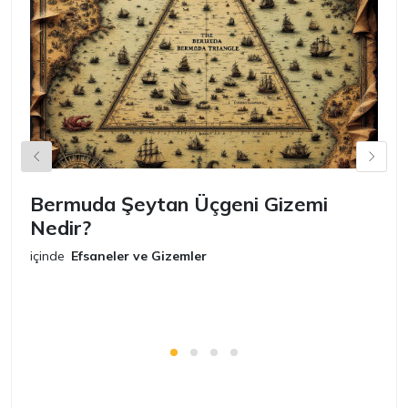
Bermuda Şeytan Üçgeni Gizemi
Ş
Nedir?
iç
E
içinde
Efsaneler ve Gizemler