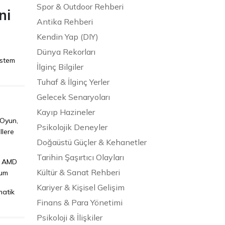
Spor & Outdoor Rehberi
ni
Antika Rehberi
Kendin Yap (DIY)
Dünya Rekorları
istem
İlginç Bilgiler
Tuhaf & İlginç Yerler
Gelecek Senaryoları
Kayıp Hazineler
 Oyun,
Psikolojik Deneyler
llere
Doğaüstü Güçler & Kehanetler
Tarihin Şaşırtıcı Olayları
ve AMD
Kültür & Sanat Rehberi
lum
Kariyer & Kişisel Gelişim
matik
Finans & Para Yönetimi
Psikoloji & İlişkiler