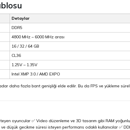
ablosu
Detaylar
DDR5
4800 MHz – 6000 MHz arası
16 / 32 / 64 GB
CL36
1.25V – 1.35V
Intel XMP 3.0 / AMD EXPO
dar daha fazla bant genişliği elde edilir. Bu da FPS ve yükleme sürel
isteyen oyuncular ✅ Video düzenleme ve 3D tasarım gibi RAM yoğunlu
ns ve düşük gecikme süresi isteyen performans odaklı kullanıcılar ✅ D