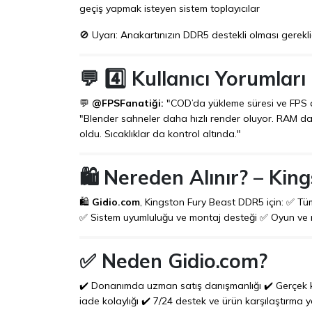
geçiş yapmak isteyen sistem toplayıcılar
🚫 Uyarı: Anakartınızın DDR5 destekli olması gerekl
💬 4️⃣ Kullanıcı Yorumları
💬
@FPSFanatiği:
"COD’da yükleme süresi ve FPS art
"Blender sahneler daha hızlı render oluyor. RAM 
oldu. Sıcaklıklar da kontrol altında."
🛍️ Nereden Alınır? –
King
🛍️
Gidio.com
, Kingston Fury Beast DDR5 için: ✅ Tü
✅ Sistem uyumluluğu ve montaj desteği ✅ Oyun ve r
✅ Neden Gidio.com?
✔️ Donanımda uzman satış danışmanlığı ✔️ Gerçek kullan
iade kolaylığı ✔️ 7/24 destek ve ürün karşılaştırma 