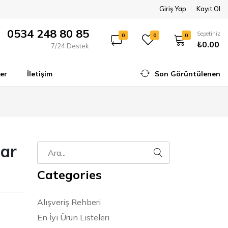
Giriş Yap
Kayıt Ol
0534 248 80 85
Sepetiniz
0
0
0
₺0.00
7/24 Destek
er
İletişim
Son Görüntülenen
ar
Categories
Alışveriş Rehberi
En İyi Ürün Listeleri