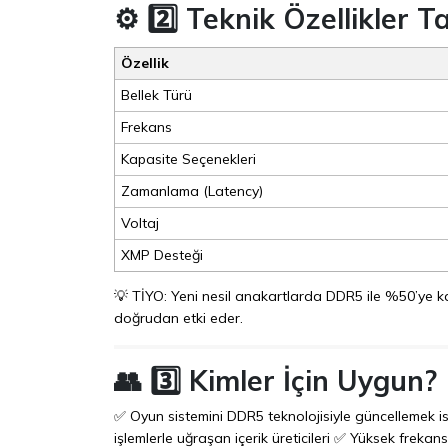
⚙️ 2️⃣ Teknik Özellikler T
Özellik
Bellek Türü
Frekans
Kapasite Seçenekleri
Zamanlama (Latency)
Voltaj
XMP Desteği
💡 TİYO: Yeni nesil anakartlarda DDR5 ile %50’ye ka
doğrudan etki eder.
👥 3️⃣ Kimler İçin Uygun?
✅ Oyun sistemini DDR5 teknolojisiyle güncellemek 
işlemlerle uğraşan içerik üreticileri ✅ Yüksek freka