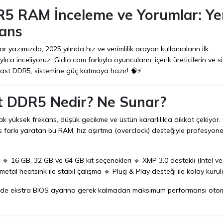
R5 RAM İnceleme ve Yorumlar: Ye
mans
azımızda, 2025 yılında hız ve verimlilik arayan kullanıcıların ilk
lıca inceliyoruz. Gidio.com farkıyla oyuncuların, içerik üreticilerin ve s
Beast DDR5, sistemine güç katmaya hazır! 🧠⚡
st DDR5 Nedir? Ne Sunar?
ak yüksek frekans, düşük gecikme ve üstün kararlılıkla dikkat çekiyor.
s farkı yaratan bu RAM, hız aşırtma (overclock) desteğiyle profesyone
 16 GB, 32 GB ve 64 GB kit seçenekleri 🔹 XMP 3.0 destekli (Intel 
 metal heatsink ile stabil çalışma 🔹 Plug & Play desteği ile kolay kuru
iğinde ekstra BIOS ayarına gerek kalmadan maksimum performansı oto