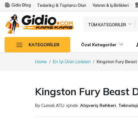
Gidio Blog
Tedarikçi & Toptancı Olun
Yatırım & İş Birlikleri
TÜM KATEGORILER
Özel Kategoriler
KATEGORILER
Home
En İyi Ürün Listeleri
Kingston Fury Beas
Kingston Fury Beast 
By Cumali ATLI
içinde
Alışveriş Rehberi
,
Teknoloji