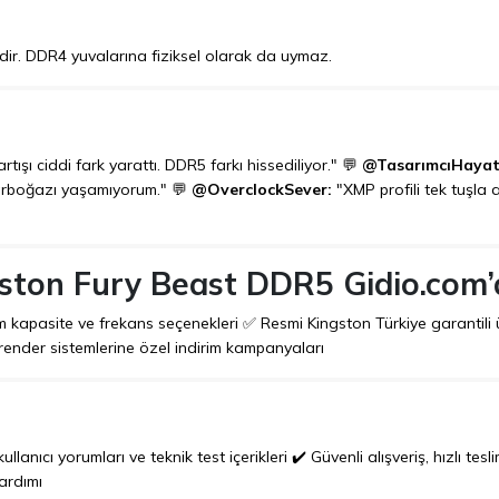
idir. DDR4 yuvalarına fiziksel olarak da uymaz.
ışı ciddi fark yarattı. DDR5 farkı hissediliyor." 💬
@TasarımcıHayat
darboğazı yaşamıyorum." 💬
@OverclockSever:
"XMP profili tek tuşla a
ston Fury Beast DDR5 Gidio.com’
m kapasite ve frekans seçenekleri ✅ Resmi Kingston Türkiye garantili 
ender sistemlerine özel indirim kampanyaları
ıcı yorumları ve teknik test içerikleri ✔️ Güvenli alışveriş, hızlı tesl
yardımı