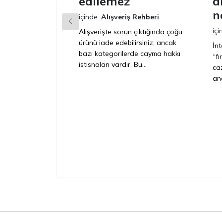
edilemez
a
n
içinde
Alışveriş Rehberi
içi
Alışverişte sorun çıktığında çoğu
ürünü iade edebilirsiniz; ancak
İn
bazı kategorilerde cayma hakkı
“f
istisnaları vardır. Bu...
caz
anc