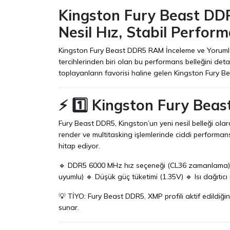
Kingston Fury Beast DD
Nesil Hız, Stabil Perfor
Kingston Fury Beast DDR5 RAM İnceleme ve Yorumlar y
tercihlerinden biri olan bu performans belleğini detay
toplayanların favorisi haline gelen Kingston Fury 
⚡ 1️⃣ Kingston Fury Bea
Fury Beast DDR5, Kingston’un yeni nesil belleği olar
render ve multitasking işlemlerinde ciddi performan
hitap ediyor.
🔹 DDR5 6000 MHz hız seçeneği (CL36 zamanlama) 🔹
uyumlu) 🔹 Düşük güç tüketimi (1.35V) 🔹 Isı dağıtıcı
💡 TİYO: Fury Beast DDR5, XMP profili aktif edild
sunar.