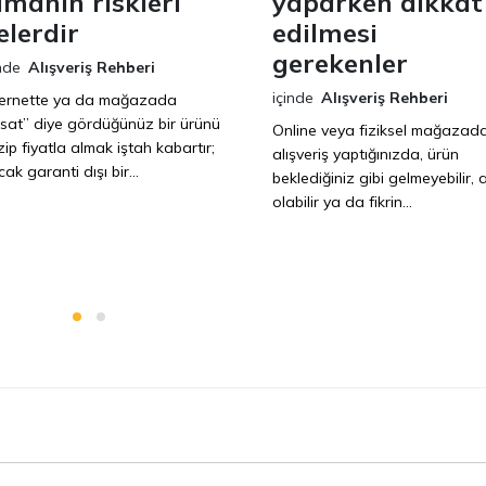
lmanın riskleri
yaparken dikkat
elerdir
edilmesi
gerekenler
nde
Alışveriş Rehberi
içinde
Alışveriş Rehberi
ternette ya da mağazada
ırsat” diye gördüğünüz bir ürünü
Online veya fiziksel mağazad
ip fiyatla almak iştah kabartır;
alışveriş yaptığınızda, ürün
ak garanti dışı bir...
beklediğiniz gibi gelmeyebilir, a
olabilir ya da fikrin...