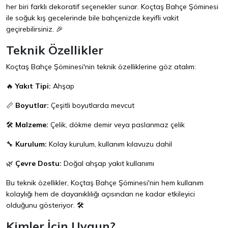
her biri farklı dekoratif seçenekler sunar. Koçtaş Bahçe Şöminesi
ile soğuk kış gecelerinde bile bahçenizde keyifli vakit
geçirebilirsiniz. 🎉
Teknik Özellikler
Koçtaş Bahçe Şöminesi'nin teknik özelliklerine göz atalım:
🔥
Yakıt Tipi:
Ahşap
📏
Boyutlar:
Çeşitli boyutlarda mevcut
🛠️
Malzeme:
Çelik, dökme demir veya paslanmaz çelik
🔧
Kurulum:
Kolay kurulum, kullanım kılavuzu dahil
🌿
Çevre Dostu:
Doğal ahşap yakıt kullanımı
Bu teknik özellikler, Koçtaş Bahçe Şöminesi'nin hem kullanım
kolaylığı hem de dayanıklılığı açısından ne kadar etkileyici
olduğunu gösteriyor. 🛠️
Kimler İçin Uygun?