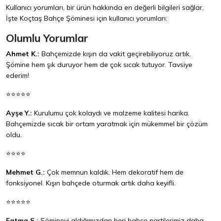
Kullanıcı yorumları, bir ürün hakkında en değerli bilgileri sağlar.
İşte Koçtaş Bahçe Şöminesi için kullanıcı yorumları:
Olumlu Yorumlar
Ahmet K.:
Bahçemizde kışın da vakit geçirebiliyoruz artık.
Şömine hem şık duruyor hem de çok sıcak tutuyor. Tavsiye
ederim!
⭐⭐⭐⭐⭐
Ayşe Y.:
Kurulumu çok kolaydı ve malzeme kalitesi harika.
Bahçemizde sıcak bir ortam yaratmak için mükemmel bir çözüm
oldu.
⭐⭐⭐⭐
Mehmet G.:
Çok memnun kaldık. Hem dekoratif hem de
fonksiyonel. Kışın bahçede oturmak artık daha keyifli.
⭐⭐⭐⭐⭐
Fatma S.:
Şömineyi aldığımızdan beri bahçe partilerimiz daha