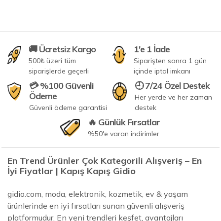
🚚 Ücretsiz Kargo
1'e 1 İade
500₺ üzeri tüm
Siparişten sonra 1 gün
siparişlerde geçerli
içinde iptal imkanı
💳 %100 Güvenli
🕘 7/24 Özel Destek
Ödeme
Her yerde ve her zaman
Güvenli ödeme garantisi
destek
🔥 Günlük Fırsatlar
%50'e varan indirimler
En Trend Ürünler Çok Kategorili Alışveriş – En
İyi Fiyatlar | Kapış Kapış Gidio
gidio.com, moda, elektronik, kozmetik, ev & yaşam
ürünlerinde en iyi fırsatları sunan güvenli alışveriş
platformudur. En yeni trendleri keşfet, avantajları