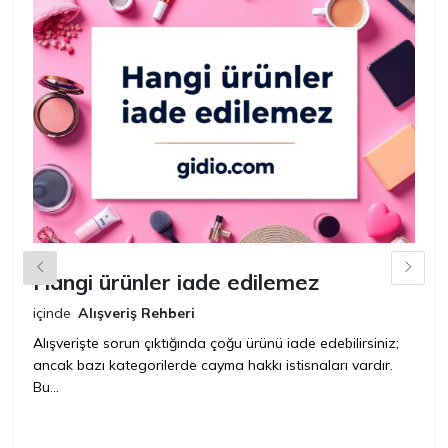
Hangi ürünler iade edilemez
G
n
içinde
Alışveriş Rehberi
iç
Alışverişte sorun çıktığında çoğu ürünü iade edebilirsiniz;
ancak bazı kategorilerde cayma hakkı istisnaları vardır.
İ
Bu...
ür
bir