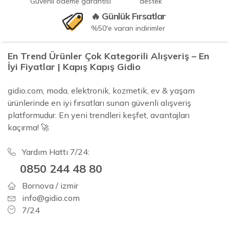
Güvenli ödeme garantisi
destek
🔥 Günlük Fırsatlar
%50'e varan indirimler
En Trend Ürünler Çok Kategorili Alışveriş – En
İyi Fiyatlar | Kapış Kapış Gidio
gidio.com, moda, elektronik, kozmetik, ev & yaşam
ürünlerinde en iyi fırsatları sunan güvenli alışveriş
platformudur. En yeni trendleri keşfet, avantajları
kaçırma! 🚀
Yardım Hattı 7/24:
0850 244 48 80
Bornova / izmir
info@gidio.com
7/24