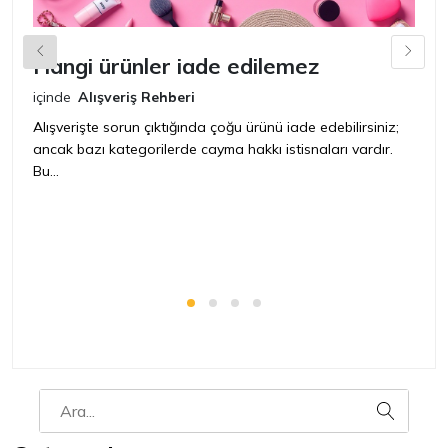
Hangi ürünler iade edilemez
G
n
içinde
Alışveriş Rehberi
iç
Alışverişte sorun çıktığında çoğu ürünü iade edebilirsiniz;
ancak bazı kategorilerde cayma hakkı istisnaları vardır.
İ
Bu...
ür
bir