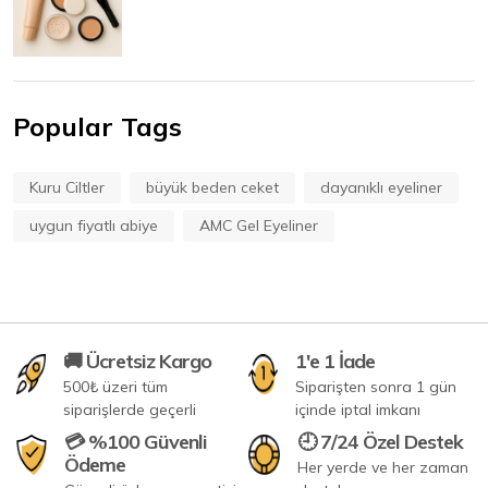
Popular Tags
Kuru Ciltler
büyük beden ceket
dayanıklı eyeliner
uygun fiyatlı abiye
AMC Gel Eyeliner
🚚 Ücretsiz Kargo
1'e 1 İade
500₺ üzeri tüm
Siparişten sonra 1 gün
siparişlerde geçerli
içinde iptal imkanı
💳 %100 Güvenli
🕘 7/24 Özel Destek
Ödeme
Her yerde ve her zaman