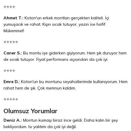
⭐⭐⭐⭐
Ahmet T.:
Koton'un erkek montları gerçekten kaliteli. İçi
yumuşacık ve rahat. Kışın sıcak tutuyor, yazın ise hafif.
Mükemmel!
⭐⭐⭐⭐⭐
Caner S.:
Bu montu işe giderken giyiyorum. Hem şık duruyor hem
de sıcak tutuyor. Fiyat performans açısından da çok iyi.
⭐⭐⭐⭐
Emre D.:
Koton'un bu montunu seyahatlerimde kullanıyorum. Hem
rahat hem de şık. Çok memnun kaldım.
⭐⭐⭐⭐⭐
Olumsuz Yorumlar
Deniz A.:
Montun kumaşı biraz ince geldi. Daha kalın bir şey
bekliyordum. Isı yalıtımı da çok iyi değil.