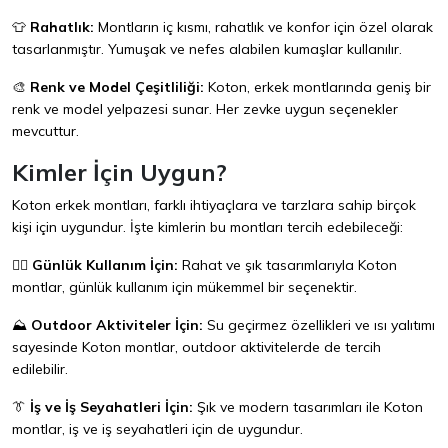
👕
Rahatlık:
Montların iç kısmı, rahatlık ve konfor için özel olarak
tasarlanmıştır. Yumuşak ve nefes alabilen kumaşlar kullanılır.
🎨
Renk ve Model Çeşitliliği:
Koton, erkek montlarında geniş bir
renk ve model yelpazesi sunar. Her zevke uygun seçenekler
mevcuttur.
Kimler İçin Uygun?
Koton erkek montları, farklı ihtiyaçlara ve tarzlara sahip birçok
kişi için uygundur. İşte kimlerin bu montları tercih edebileceği:
🚶‍♂️
Günlük Kullanım İçin:
Rahat ve şık tasarımlarıyla Koton
montlar, günlük kullanım için mükemmel bir seçenektir.
⛰️
Outdoor Aktiviteler İçin:
Su geçirmez özellikleri ve ısı yalıtımı
sayesinde Koton montlar, outdoor aktivitelerde de tercih
edilebilir.
👔
İş ve İş Seyahatleri İçin:
Şık ve modern tasarımları ile Koton
montlar, iş ve iş seyahatleri için de uygundur.