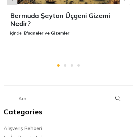
Bermuda Şeytan Üçgeni Gizemi
Ş
Nedir?
iç
E
içinde
Efsaneler ve Gizemler
Categories
Alışveriş Rehberi