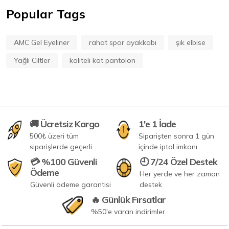
Popular Tags
AMC Gel Eyeliner
rahat spor ayakkabı
şık elbise
Yağlı Ciltler
kaliteli kot pantolon
🚚 Ücretsiz Kargo
1'e 1 İade
500₺ üzeri tüm
Siparişten sonra 1 gün
siparişlerde geçerli
içinde iptal imkanı
💳 %100 Güvenli
🕘 7/24 Özel Destek
Ödeme
Her yerde ve her zaman
Güvenli ödeme garantisi
destek
🔥 Günlük Fırsatlar
%50'e varan indirimler