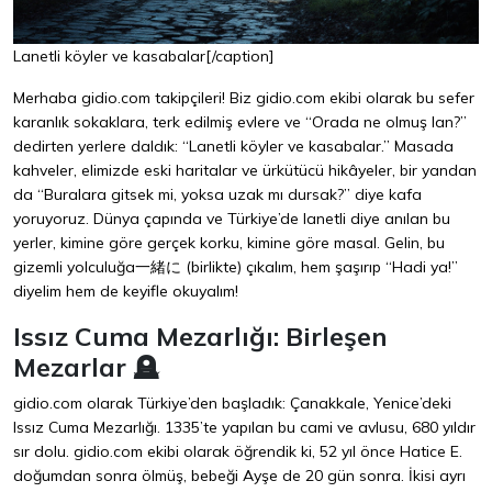
Lanetli köyler ve kasabalar[/caption]
Merhaba gidio.com takipçileri! Biz gidio.com ekibi olarak bu sefer
karanlık sokaklara, terk edilmiş evlere ve “Orada ne olmuş lan?”
dedirten yerlere daldık: “Lanetli köyler ve kasabalar.” Masada
kahveler, elimizde eski haritalar ve ürkütücü hikâyeler, bir yandan
da “Buralara gitsek mi, yoksa uzak mı dursak?” diye kafa
yoruyoruz. Dünya çapında ve Türkiye’de lanetli diye anılan bu
yerler, kimine göre gerçek korku, kimine göre masal. Gelin, bu
gizemli yolculuğa一緒に (birlikte) çıkalım, hem şaşırıp “Hadi ya!”
diyelim hem de keyifle okuyalım!
Issız Cuma Mezarlığı: Birleşen
Mezarlar 🪦
gidio.com olarak Türkiye’den başladık: Çanakkale, Yenice’deki
Issız Cuma Mezarlığı. 1335’te yapılan bu cami ve avlusu, 680 yıldır
sır dolu. gidio.com ekibi olarak öğrendik ki, 52 yıl önce Hatice E.
doğumdan sonra ölmüş, bebeği Ayşe de 20 gün sonra. İkisi ayrı