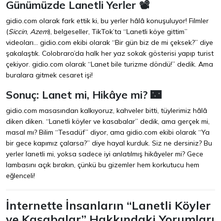
Günümüzde Lanetli Yerler 📽️
gidio.com olarak fark ettik ki, bu yerler hâlâ konuşuluyor! Filmler
(
Siccin
,
Azem
), belgeseller, TikTok’ta “Lanetli köye gittim”
videoları… gidio.com ekibi olarak “Bir gün biz de mi çeksek?” diye
şakalaştık. Colobraro’da halk her yaz sokak gösterisi yapıp turist
çekiyor. gidio.com olarak “Lanet bile turizme döndü!” dedik. Ama
buralara gitmek cesaret işi!
Sonuç: Lanet mi, Hikâye mi? 🌃
gidio.com masasından kalkıyoruz, kahveler bitti, tüylerimiz hâlâ
diken diken. “Lanetli köyler ve kasabalar” dedik, ama gerçek mi,
masal mı? Bilim “Tesadüf” diyor, ama gidio.com ekibi olarak “Ya
bir gece kapımız çalarsa?” diye hayal kurduk. Siz ne dersiniz? Bu
yerler lanetli mi, yoksa sadece iyi anlatılmış hikâyeler mi? Gece
lambasını açık bırakın, çünkü bu gizemler hem korkutucu hem
eğlenceli!
İnternette İnsanların “Lanetli Köyler
ve Kasabalar” Hakkındaki Yorumları