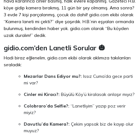
hava kararınca cinler basmış, halk evlere kapanmış. Gazeteci H.B.
köye gidip kamera bırakmış, 11 gün bir şey olmamış. Ama sonra?
3 evde 7 kişi parçalanmış, çocuk da dahil! gidio.com ekibi olarak
“Kamera laneti mi çekti?” diye şaşırdık. H.B.’nin eşyaları ormanda
bulunmuş, kendinden haber yok. gidio.com olarak “Bu köyden
uzak duralım!” dedik.
gidio.com’den Lanetli Sorular 🎃
Hadi biraz eğlenelim, gidio.com ekibi olarak aklımıza takılanları
sıraladık:
Mezarlar Dans Ediyor mu?:
Issız Cuma’da gece parti
mi var?
Cinler mi Kiracı?:
Büyülü Köy’ü kiralasak anlaşır mıyız?
Colobraro’da Selfie?:
“Lanetliyim” yazıp poz verir
miyiz?
Davutlu’da Kamera?:
Çekim yapsak biz de kayıp olur
muyuz?