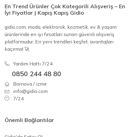
En Trend Ürünler Çok Kategorili Alışveriş – En
İyi Fiyatlar | Kapış Kapış Gidio
gidio.com, moda, elektronik, kozmetik, ev & yaşam
ürünlerinde en iyi fırsatları sunan güvenli alışveriş
platformudur. En yeni trendleri keşfet, avantajları
kaçırma! 🚀
Yardım Hattı 7/24:
0850 244 48 80
Bornova / izmir
info@gidio.com
7/24
Önemli Bağlantılar
Gidio'da Satıcı OL