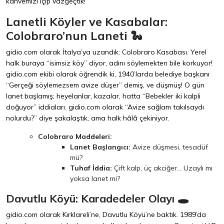
kahvemizi içip vazgeçtik!
Lanetli Köyler ve Kasabalar:
Colobraro’nun Laneti 🐍
gidio.com olarak İtalya’ya uzandık: Colobraro Kasabası. Yerel
halk buraya “isimsiz köy” diyor, adını söylemekten bile korkuyor!
gidio.com ekibi olarak öğrendik ki, 1940’larda belediye başkanı
“Gerçeği söylemezsem avize düşer” demiş, ve düşmüş! O gün
lanet başlamış; heyelanlar, kazalar, hatta “Bebekler iki kalpli
doğuyor” iddiaları. gidio.com olarak “Avize sağlam takılsaydı
nolurdu?” diye şakalaştık, ama halk hâlâ çekiniyor.
Colobraro Maddeleri:
Lanet Başlangıcı:
Avize düşmesi, tesadüf
mü?
Tuhaf İddia:
Çift kalp, üç akciğer… Uzaylı mı
yoksa lanet mi?
Davutlu Köyü: Karadedeler Olayı 🕳️
gidio.com olarak Kırklareli’ne, Davutlu Köyü’ne baktık. 1989’da