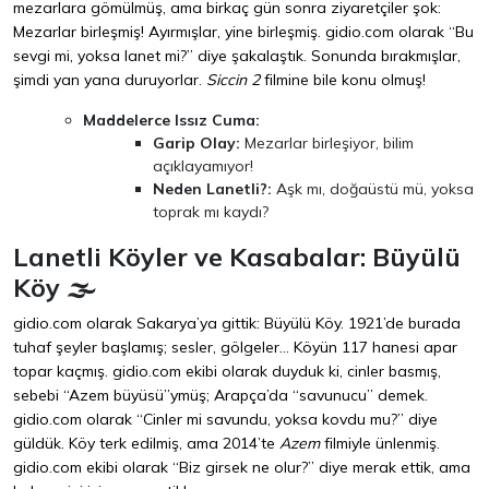
mezarlara gömülmüş, ama birkaç gün sonra ziyaretçiler şok:
Mezarlar birleşmiş! Ayırmışlar, yine birleşmiş. gidio.com olarak “Bu
sevgi mi, yoksa lanet mi?” diye şakalaştık. Sonunda bırakmışlar,
şimdi yan yana duruyorlar.
Siccin 2
filmine bile konu olmuş!
Maddelerce Issız Cuma:
Garip Olay:
Mezarlar birleşiyor, bilim
açıklayamıyor!
Neden Lanetli?:
Aşk mı, doğaüstü mü, yoksa
toprak mı kaydı?
Lanetli Köyler ve Kasabalar: Büyülü
Köy 🌫️
gidio.com olarak Sakarya’ya gittik: Büyülü Köy. 1921’de burada
tuhaf şeyler başlamış; sesler, gölgeler… Köyün 117 hanesi apar
topar kaçmış. gidio.com ekibi olarak duyduk ki, cinler basmış,
sebebi “Azem büyüsü”ymüş; Arapça’da “savunucu” demek.
gidio.com olarak “Cinler mi savundu, yoksa kovdu mu?” diye
güldük. Köy terk edilmiş, ama 2014’te
Azem
filmiyle ünlenmiş.
gidio.com ekibi olarak “Biz girsek ne olur?” diye merak ettik, ama