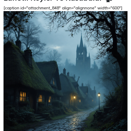
[caption id="attachment_848" align="alignnone" width="600"]