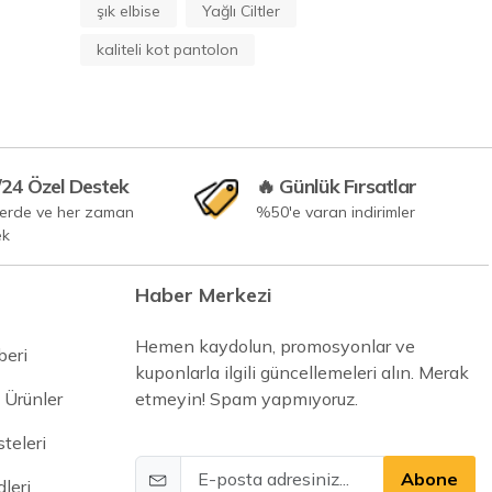
şık elbise
Yağlı Ciltler
kaliteli kot pantolon
/24 Özel Destek
🔥 Günlük Fırsatlar
yerde ve her zaman
%50'e varan indirimler
ek
Haber Merkezi
Hemen kaydolun, promosyonlar ve
beri
kuponlarla ilgili güncellemeleri alın. Merak
 Ürünler
etmeyin! Spam yapmıyoruz.
steleri
Abone
leri