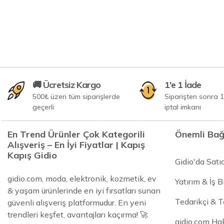
🚚 Ücretsiz Kargo
1'e 1 İade
500₺ üzeri tüm siparişlerde
Siparişten sonra 1
geçerli
iptal imkanı
En Trend Ürünler Çok Kategorili
Önemli Bağ
Alışveriş – En İyi Fiyatlar | Kapış
Kapış Gidio
Gidio'da Satı
gidio.com, moda, elektronik, kozmetik, ev
Yatırım & İş Bi
& yaşam ürünlerinde en iyi fırsatları sunan
Tedarikçi & 
güvenli alışveriş platformudur. En yeni
trendleri keşfet, avantajları kaçırma! 🚀
gidio.com Ha