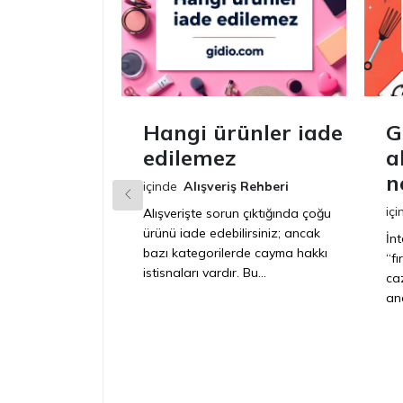
Hangi ürünler iade
G
edilemez
a
n
içinde
Alışveriş Rehberi
içi
Alışverişte sorun çıktığında çoğu
ürünü iade edebilirsiniz; ancak
İn
bazı kategorilerde cayma hakkı
“f
istisnaları vardır. Bu...
caz
anc