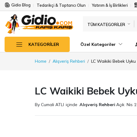
Gidio Blog
Tedarikçi & Toptancı Olun
Yatırım & İş Birlikleri
TÜM KATEGORILER
Özel Kategoriler
KATEGORILER
Home
Alışveriş Rehberi
LC Waikiki Bebek Uyku
LC Waikiki Bebek Uyk
By Cumali ATLI
içinde
Alışveriş Rehberi
Açık
Nis 1