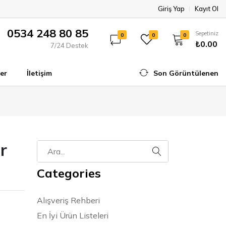
Giriş Yap
Kayıt Ol
0534 248 80 85
Sepetiniz
0
0
0
₺0.00
7/24 Destek
er
İletişim
Son Görüntülenen
r
Categories
Alışveriş Rehberi
En İyi Ürün Listeleri