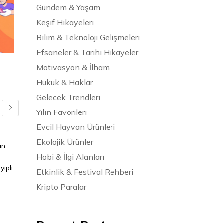
Gündem & Yaşam
Keşif Hikayeleri
Bilim & Teknoloji Gelişmeleri
Efsaneler & Tarihi Hikayeler
Motivasyon & İlham
Kargo ücretini
Hukuk & Haklar
sıfırlamanın yolları
Gelecek Trendleri
nelerdir
Yılın Favorileri
içinde
Alışveriş Rehberi
Evcil Hayvan Ürünleri
Sepette son adımda beliren kargo
Ekolojik Ürünler
bedeli, çoğu zaman toplam
an
maliyeti tahmininizin üstüne taşır.
Hobi & İlgi Alanları
Oysa doğru zamanlama, sep...
yıplı
Etkinlik & Festival Rehberi
Kripto Paralar