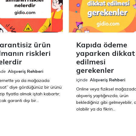
arantisiz ürün
Kapıda ödeme
lmanın riskleri
yaparken dikkat
elerdir
edilmesi
gerekenler
nde
Alışveriş Rehberi
içinde
Alışveriş Rehberi
ternette ya da mağazada
ırsat” diye gördüğünüz bir ürünü
Online veya fiziksel mağazad
ip fiyatla almak iştah kabartır;
alışveriş yaptığınızda, ürün
ak garanti dışı bir...
beklediğiniz gibi gelmeyebilir, a
olabilir ya da fikrin...