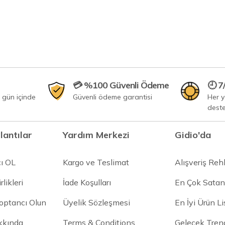
💳 %100 Güvenli Ödeme
🕘 7
 gün içinde
Güvenli ödeme garantisi
Her 
dest
lantılar
Yardım Merkezi
Gidio'da
cı OL
Kargo ve Teslimat
Alışveriş Reh
rlikleri
İade Koşulları
En Çok Satan
Toptancı Olun
Üyelik Sözleşmesi
En İyi Ürün Li
kkında
Terms & Conditions
Gelecek Trend