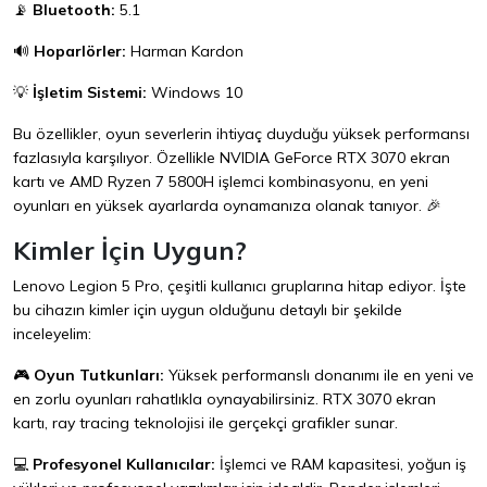
📡
Bluetooth:
5.1
🔊
Hoparlörler:
Harman Kardon
💡
İşletim Sistemi:
Windows 10
Bu özellikler, oyun severlerin ihtiyaç duyduğu yüksek performansı
fazlasıyla karşılıyor. Özellikle NVIDIA GeForce RTX 3070 ekran
kartı ve AMD Ryzen 7 5800H işlemci kombinasyonu, en yeni
oyunları en yüksek ayarlarda oynamanıza olanak tanıyor. 🎉
Kimler İçin Uygun?
Lenovo Legion 5 Pro, çeşitli kullanıcı gruplarına hitap ediyor. İşte
bu cihazın kimler için uygun olduğunu detaylı bir şekilde
inceleyelim:
🎮
Oyun Tutkunları:
Yüksek performanslı donanımı ile en yeni ve
en zorlu oyunları rahatlıkla oynayabilirsiniz. RTX 3070 ekran
kartı, ray tracing teknolojisi ile gerçekçi grafikler sunar.
💻
Profesyonel Kullanıcılar:
İşlemci ve RAM kapasitesi, yoğun iş