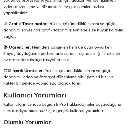
yükleri ve profesyonel yazılımlar için idealdir. Render işlemleri,
video düzenleme ve 3D modelleme gibi işlemleri hızlıca
yapabilirsiniz.
🎨
Grafik Tasarımcılar:
Yüksek çözünürlüklü ekranı ve güçlü
donanımı sayesinde grafik tasarım işlerinizde size büyük kolaylık
sağlar.
📚
Öğrenciler:
Hem ders çalışırken hem de oyun oynarken
ihtiyaç duyduğunuz performansı sunar. Taşınabilirliği ile okul ve
ev arasında rahatça taşıyabilirsiniz.
🧑‍💻
İçerik Üreticiler:
Yüksek çözünürlüklü ekranı ve güçlü
donanımı, video ve fotoğraf düzenleme gibi işlemleri hızlı ve
kaliteli bir şekilde yapmanıza olanak tanır.
Kullanıcı Yorumları
Kullanıcıların Lenovo Legion 5 Pro hakkında neler düşündüğünü
merak ediyor musunuz? İşte gerçek kullanıcı yorumları:
Olumlu Yorumlar