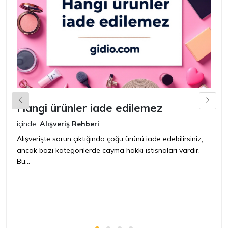
Hangi ürünler iade edilemez
G
n
içinde
Alışveriş Rehberi
iç
Alışverişte sorun çıktığında çoğu ürünü iade edebilirsiniz;
ancak bazı kategorilerde cayma hakkı istisnaları vardır.
İ
Bu...
ür
bir