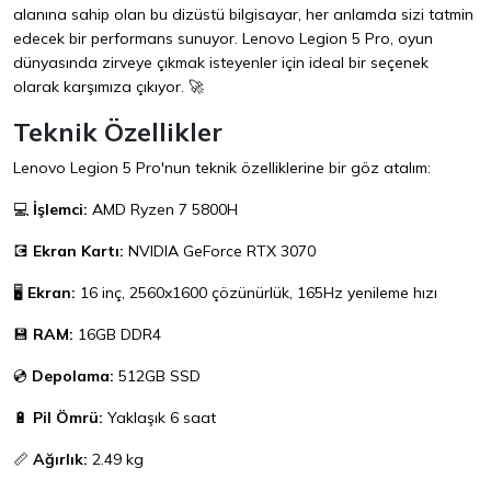
alanına sahip olan bu dizüstü bilgisayar, her anlamda sizi tatmin
edecek bir performans sunuyor. Lenovo Legion 5 Pro, oyun
dünyasında zirveye çıkmak isteyenler için ideal bir seçenek
olarak karşımıza çıkıyor. 🚀
Teknik Özellikler
Lenovo Legion 5 Pro'nun teknik özelliklerine bir göz atalım:
💻
İşlemci:
AMD Ryzen 7 5800H
💽
Ekran Kartı:
NVIDIA GeForce RTX 3070
🖥️
Ekran:
16 inç, 2560x1600 çözünürlük, 165Hz yenileme hızı
💾
RAM:
16GB DDR4
💿
Depolama:
512GB SSD
🔋
Pil Ömrü:
Yaklaşık 6 saat
📏
Ağırlık:
2.49 kg