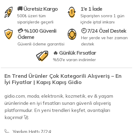
🚚 Ücretsiz Kargo
1'e 1 İade
500₺ üzeri tüm
Siparişten sonra 1 gün
siparişlerde geçerli
içinde iptal imkanı
💳 %100 Güvenli
🕘 7/24 Özel Destek
Ödeme
Her yerde ve her zaman
Güvenli ödeme garantisi
destek
🔥 Günlük Fırsatlar
%50'e varan indirimler
En Trend Ürünler Çok Kategorili Alışveriş – En
İyi Fiyatlar | Kapış Kapış Gidio
gidio.com, moda, elektronik, kozmetik, ev & yaşam
ürünlerinde en iyi fırsatları sunan güvenli alışveriş
platformudur. En yeni trendleri keşfet, avantajları
kaçırma! 🚀
Yardım Hattı 7/24: