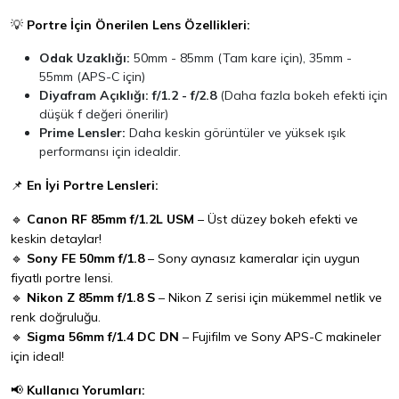
💡
Portre İçin Önerilen Lens Özellikleri:
Odak Uzaklığı:
50mm - 85mm (Tam kare için), 35mm -
55mm (APS-C için)
Diyafram Açıklığı:
f/1.2 - f/2.8
(Daha fazla bokeh efekti için
düşük f değeri önerilir)
Prime Lensler:
Daha keskin görüntüler ve yüksek ışık
performansı için idealdir.
📌
En İyi Portre Lensleri:
🔹
Canon RF 85mm f/1.2L USM
– Üst düzey bokeh efekti ve
keskin detaylar!
🔹
Sony FE 50mm f/1.8
– Sony aynasız kameralar için uygun
fiyatlı portre lensi.
🔹
Nikon Z 85mm f/1.8 S
– Nikon Z serisi için mükemmel netlik ve
renk doğruluğu.
🔹
Sigma 56mm f/1.4 DC DN
– Fujifilm ve Sony APS-C makineler
için ideal!
📢
Kullanıcı Yorumları: