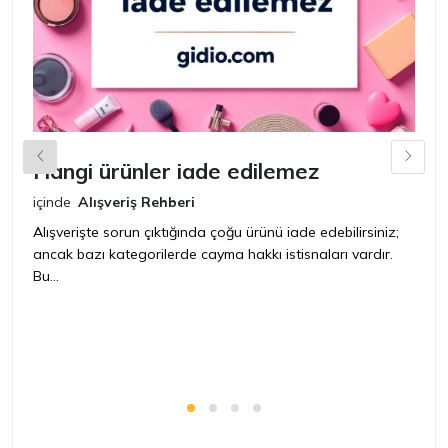
Hangi ürünler iade edilemez
G
n
içinde
Alışveriş Rehberi
iç
Alışverişte sorun çıktığında çoğu ürünü iade edebilirsiniz;
ancak bazı kategorilerde cayma hakkı istisnaları vardır.
İ
Bu...
ür
bir