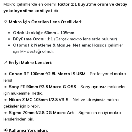
Makro çekimlerde en önemli faktör
1:1 büyütme oranı ve detay
yakalayabilme kabiliyeti
dir.
💡
Makro İçin Önerilen Lens Özellikleri:
Odak Uzaklığı:
60mm - 105mm
Büyütme Oranı:
1:1
(Gerçek makro lenslerde bulunur)
Otomatik Netleme & Manuel Netleme:
Hassas çekimler
için MF desteği olmalı.
📌
En İyi Makro Lensleri:
🔹
Canon RF 100mm f/2.8L Macro IS USM
– Profesyonel makro
lens!
🔹
Sony FE 90mm f/2.8 Macro G OSS
– Sony aynasız makineler
için mükemmel netlik.
🔹
Nikon Z MC 105mm f/2.8 VR S
– Net ve titreşimsiz makro
çekimler için birebir.
🔹
Sigma 70mm f/2.8 DG Macro Art
– Sigma’nın en iyi makro
lenslerinden biri.
📢
Kullanıcı Yorumları: