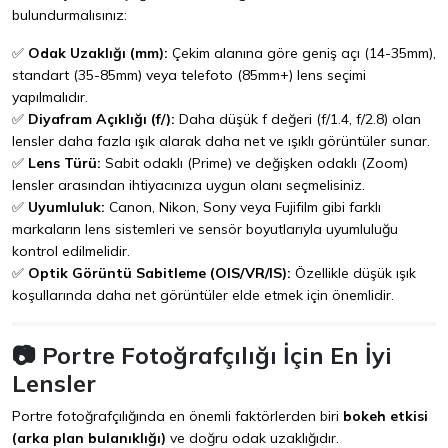
bulundurmalısınız:
✅
Odak Uzaklığı (mm):
Çekim alanına göre geniş açı (14-35mm),
standart (35-85mm) veya telefoto (85mm+) lens seçimi
yapılmalıdır.
✅
Diyafram Açıklığı (f/):
Daha düşük f değeri (f/1.4, f/2.8) olan
lensler daha fazla ışık alarak daha net ve ışıklı görüntüler sunar.
✅
Lens Türü:
Sabit odaklı (Prime) ve değişken odaklı (Zoom)
lensler arasından ihtiyacınıza uygun olanı seçmelisiniz.
✅
Uyumluluk:
Canon, Nikon, Sony veya Fujifilm gibi farklı
markaların lens sistemleri ve sensör boyutlarıyla uyumluluğu
kontrol edilmelidir.
✅
Optik Görüntü Sabitleme (OIS/VR/IS):
Özellikle düşük ışık
koşullarında daha net görüntüler elde etmek için önemlidir.
📷 Portre Fotoğrafçılığı İçin En İyi
Lensler
Portre fotoğrafçılığında en önemli faktörlerden biri
bokeh etkisi
(arka plan bulanıklığı)
ve doğru odak uzaklığıdır.