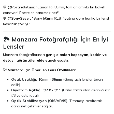
💬
@PortreUstası:
"Canon RF 85mm, tam anlamıyla bir bokeh
canavarı! Portreler inanılmaz net!"
💬
@SonySever:
"Sony 50mm f/1.8, fiyatına göre harika bir lens!
Keskinlik çok iyi."
🏞️ Manzara Fotoğrafçılığı İçin En İyi
Lensler
Manzara fotoğraflarında
geniş alanları kapsayan, keskin ve
detaylı görüntüler elde etmek
esastır.
💡
Manzara İçin Önerilen Lens Özellikleri:
Odak Uzaklığı:
10mm - 35mm
(Geniş açılı lensler tercih
edilir)
Diyafram Açıklığı:
f/2.8 - f/11
(Daha fazla alan derinliği için
f/8 ve üstü ideal)
Optik Stabilizasyon (OIS/VR/IS):
Titremeyi azaltarak
daha net çekimler sağlar.