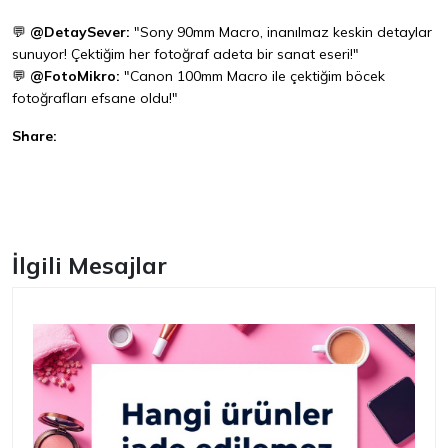
💬
@DetaySever:
"Sony 90mm Macro, inanılmaz keskin detaylar
sunuyor! Çektiğim her fotoğraf adeta bir sanat eseri!"
💬
@FotoMikro:
"Canon 100mm Macro ile çektiğim böcek
fotoğrafları efsane oldu!"
Share:
Facebook
İlgili Mesajlar