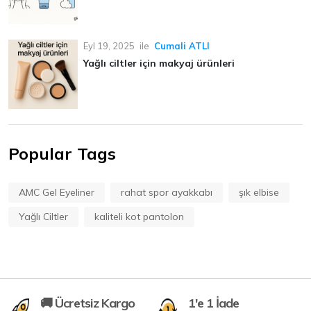
Eyl 19, 2025
ile
Cumali ATLI
Yağlı ciltler için makyaj ürünleri
Popular Tags
AMC Gel Eyeliner
rahat spor ayakkabı
şık elbise
Yağlı Ciltler
kaliteli kot pantolon
🚚 Ücretsiz Kargo
1'e 1 İade