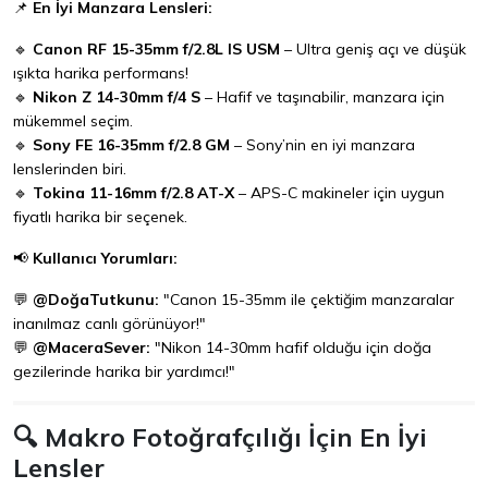
📌
En İyi Manzara Lensleri:
🔹
Canon RF 15-35mm f/2.8L IS USM
– Ultra geniş açı ve düşük
ışıkta harika performans!
🔹
Nikon Z 14-30mm f/4 S
– Hafif ve taşınabilir, manzara için
mükemmel seçim.
🔹
Sony FE 16-35mm f/2.8 GM
– Sony’nin en iyi manzara
lenslerinden biri.
🔹
Tokina 11-16mm f/2.8 AT-X
– APS-C makineler için uygun
fiyatlı harika bir seçenek.
📢
Kullanıcı Yorumları:
💬
@DoğaTutkunu:
"Canon 15-35mm ile çektiğim manzaralar
inanılmaz canlı görünüyor!"
💬
@MaceraSever:
"Nikon 14-30mm hafif olduğu için doğa
gezilerinde harika bir yardımcı!"
🔍 Makro Fotoğrafçılığı İçin En İyi
Lensler