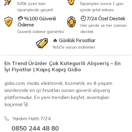
500₺ üzeri tüm
Siparişten sonra 1 gün
siparişlerde geçerli
içinde iptal imkanı
💳 %100 Güvenli
🕘 7/24 Özel Destek
Ödeme
Her yerde ve her zaman
Güvenli ödeme garantisi
destek
🔥 Günlük Fırsatlar
%50'e varan indirimler
En Trend Ürünler Çok Kategorili Alışveriş – En
İyi Fiyatlar | Kapış Kapış Gidio
gidio.com, moda, elektronik, kozmetik, ev & yaşam
ürünlerinde en iyi fırsatları sunan güvenli alışveriş
platformudur. En yeni trendleri keşfet, avantajları
kaçırma! 🚀
Yardım Hattı 7/24:
0850 244 48 80