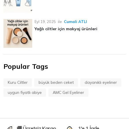
Eyl 19, 2025
ile
Cumali ATLI
Yağlı ciltler için makyaj ürünleri
Popular Tags
Kuru Ciltler
büyük beden ceket
dayanıklı eyeliner
uygun fiyatlı abiye
AMC Gel Eyeliner
🚚 Ücretsiz Kargo
1'e 1 İade