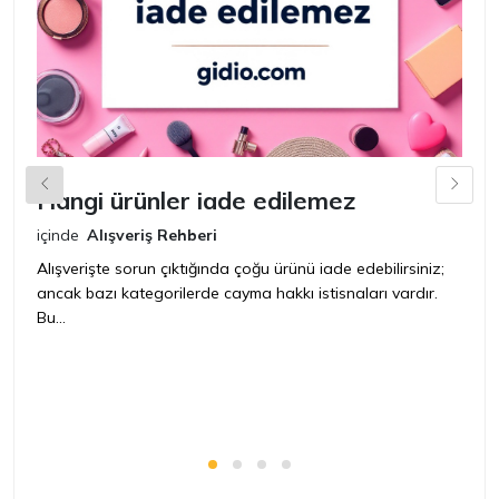
Hangi ürünler iade edilemez
G
n
içinde
Alışveriş Rehberi
iç
Alışverişte sorun çıktığında çoğu ürünü iade edebilirsiniz;
ancak bazı kategorilerde cayma hakkı istisnaları vardır.
İ
Bu...
ür
bir