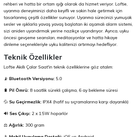
rehberi ve hatta bir ortam ışığı olarak da hizmet veriyor. Loftie,
uyanma deneyiminizi daha keyifli ve sakin hale getirmek için
tasarlanmış çeşitli özellikler sunuyor. Uyanma sürecinizi yumuşak
sesler ve ışıklarla yavaş yavaş başlatan iki aşamalı alarm sistemi,
sizi aniden uyandırmak yerine nazikçe uyandırıyor. Ayrıca, uyku
öncesi gevşeme seansları, meditasyonlar ve hatta hikaye
dinleme seçenekleriyle uyku kalitenizi artırmayı hedefliyor.
Teknik Özellikler
Loftie Akıllı Çalar Saat'in teknik özelliklerine göz atalım:
📡
Bluetooth Versiyonu:
5.0
🔋
Pil Ömrü:
8 saatlik sürekli çalışma, 6 ay bekleme süresi
💦
Su Geçirmezlik:
IPX4 (hafif su sıçramalarına karşı dayanıklı)
🔊
Ses Çıkışı:
2 x 1.5W hoparlör
⚖️
Ağırlık:
300 gram
📱
Mobil Uygulama Desteği:
iOS ve Android