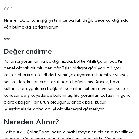
⭐⭐⭐
Nilüfer D.:
Ortam ışığı yeterince parlak değil. Gece kalktığımda
yön bulmakta zorlanıyorum.
⭐⭐
Değerlendirme
Kullanıcı yorumlarına baktığımızda, Loftie Akıllı Çalar Saat'in
genel olarak olumlu geri dönüşler aldığını görüyoruz. Uyku
kalitesini artıran özellikleri, yumuşak uyanma sistemi ve yüksek
ses kalitesi kullanıcılar tarafından beğenilmiş. Ancak, bazı
kullanıcılar uygulama bağlantı sorunları, pil ömrü ve ses kalitesi
konusunda şikayetlerde bulunmuş. Bu yorumlar, Loftie'nin genel
olarak başarılı bir ürün olduğunu, ancak bazı küçük
iyileştirmelerle daha da iyi olabileceğini gösteriyor.
Nereden Alınır?
Loftie Akıllı Çalar Saat'i satın almak isteyenler için en güvenilir ve
kolay yol
Gidio.com
üzerinden alışveriş yapmaktır. Gidio.com,