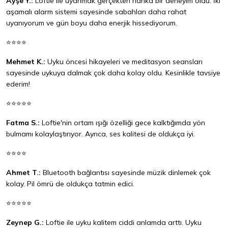
Ayşe Y.:
Loftie ile uyanmak gerçekten harika bir deneyim oldu. İki
aşamalı alarm sistemi sayesinde sabahları daha rahat
uyanıyorum ve gün boyu daha enerjik hissediyorum.
⭐⭐⭐⭐
Mehmet K.:
Uyku öncesi hikayeleri ve meditasyon seansları
sayesinde uykuya dalmak çok daha kolay oldu. Kesinlikle tavsiye
ederim!
⭐⭐⭐⭐⭐
Fatma S.:
Loftie'nin ortam ışığı özelliği gece kalktığımda yön
bulmamı kolaylaştırıyor. Ayrıca, ses kalitesi de oldukça iyi.
⭐⭐⭐⭐
Ahmet T.:
Bluetooth bağlantısı sayesinde müzik dinlemek çok
kolay. Pil ömrü de oldukça tatmin edici.
⭐⭐⭐⭐⭐
Zeynep G.:
Loftie ile uyku kalitem ciddi anlamda arttı. Uyku