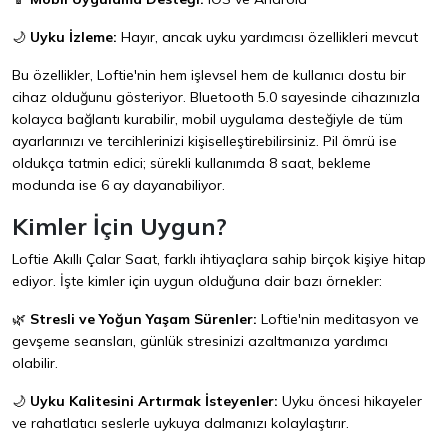
🌙
Uyku İzleme:
Hayır, ancak uyku yardımcısı özellikleri mevcut
Bu özellikler, Loftie'nin hem işlevsel hem de kullanıcı dostu bir
cihaz olduğunu gösteriyor. Bluetooth 5.0 sayesinde cihazınızla
kolayca bağlantı kurabilir, mobil uygulama desteğiyle de tüm
ayarlarınızı ve tercihlerinizi kişiselleştirebilirsiniz. Pil ömrü ise
oldukça tatmin edici; sürekli kullanımda 8 saat, bekleme
modunda ise 6 ay dayanabiliyor.
Kimler İçin Uygun?
Loftie Akıllı Çalar Saat, farklı ihtiyaçlara sahip birçok kişiye hitap
ediyor. İşte kimler için uygun olduğuna dair bazı örnekler:
🌿
Stresli ve Yoğun Yaşam Sürenler:
Loftie'nin meditasyon ve
gevşeme seansları, günlük stresinizi azaltmanıza yardımcı
olabilir.
🌙
Uyku Kalitesini Artırmak İsteyenler:
Uyku öncesi hikayeler
ve rahatlatıcı seslerle uykuya dalmanızı kolaylaştırır.