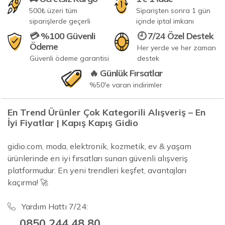
500₺ üzeri tüm
Siparişten sonra 1 gün
siparişlerde geçerli
içinde iptal imkanı
💳 %100 Güvenli
🕘 7/24 Özel Destek
Ödeme
Her yerde ve her zaman
Güvenli ödeme garantisi
destek
🔥 Günlük Fırsatlar
%50'e varan indirimler
En Trend Ürünler Çok Kategorili Alışveriş – En
İyi Fiyatlar | Kapış Kapış Gidio
gidio.com, moda, elektronik, kozmetik, ev & yaşam
ürünlerinde en iyi fırsatları sunan güvenli alışveriş
platformudur. En yeni trendleri keşfet, avantajları
kaçırma! 🚀
Yardım Hattı 7/24:
0850 244 48 80