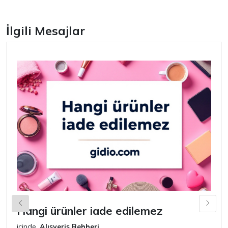
İlgili Mesajlar
Hangi ürünler iade edilemez
G
n
içinde
Alışveriş Rehberi