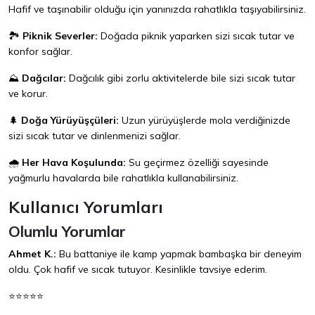
Hafif ve taşınabilir olduğu için yanınızda rahatlıkla taşıyabilirsiniz.
🏞️
Piknik Severler:
Doğada piknik yaparken sizi sıcak tutar ve
konfor sağlar.
⛰️
Dağcılar:
Dağcılık gibi zorlu aktivitelerde bile sizi sıcak tutar
ve korur.
🌲
Doğa Yürüyüşçüleri:
Uzun yürüyüşlerde mola verdiğinizde
sizi sıcak tutar ve dinlenmenizi sağlar.
🌧️
Her Hava Koşulunda:
Su geçirmez özelliği sayesinde
yağmurlu havalarda bile rahatlıkla kullanabilirsiniz.
Kullanıcı Yorumları
Olumlu Yorumlar
Ahmet K.:
Bu battaniye ile kamp yapmak bambaşka bir deneyim
oldu. Çok hafif ve sıcak tutuyor. Kesinlikle tavsiye ederim.
⭐⭐⭐⭐⭐