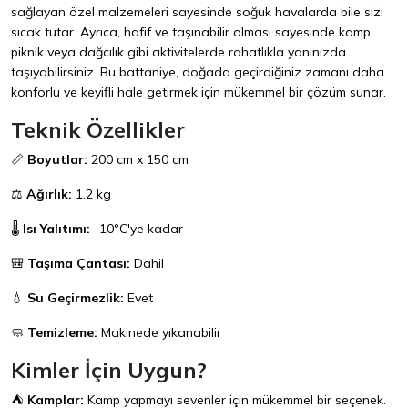
sağlayan özel malzemeleri sayesinde soğuk havalarda bile sizi
sıcak tutar. Ayrıca, hafif ve taşınabilir olması sayesinde kamp,
piknik veya dağcılık gibi aktivitelerde rahatlıkla yanınızda
taşıyabilirsiniz. Bu battaniye, doğada geçirdiğiniz zamanı daha
konforlu ve keyifli hale getirmek için mükemmel bir çözüm sunar.
Teknik Özellikler
📏
Boyutlar:
200 cm x 150 cm
⚖️
Ağırlık:
1.2 kg
🌡️
Isı Yalıtımı:
-10°C'ye kadar
🎒
Taşıma Çantası:
Dahil
💧
Su Geçirmezlik:
Evet
🧼
Temizleme:
Makinede yıkanabilir
Kimler İçin Uygun?
⛺
Kamplar:
Kamp yapmayı sevenler için mükemmel bir seçenek.