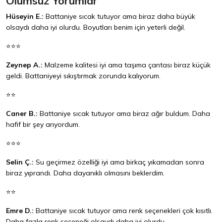
Olumsuz Yorumlar
Hüseyin E.:
Battaniye sıcak tutuyor ama biraz daha büyük
olsaydı daha iyi olurdu. Boyutları benim için yeterli değil.
⭐⭐⭐
Zeynep A.:
Malzeme kalitesi iyi ama taşıma çantası biraz küçük
geldi. Battaniyeyi sıkıştırmak zorunda kalıyorum.
⭐⭐
Caner B.:
Battaniye sıcak tutuyor ama biraz ağır buldum. Daha
hafif bir şey arıyordum.
⭐⭐⭐
Selin Ç.:
Su geçirmez özelliği iyi ama birkaç yıkamadan sonra
biraz yıprandı. Daha dayanıklı olmasını beklerdim.
⭐⭐
Emre D.:
Battaniye sıcak tutuyor ama renk seçenekleri çok kısıtlı.
Daha fazla renk seçeneği olsaydı daha iyi olurdu.