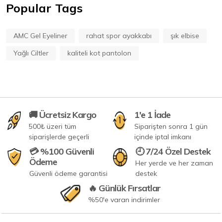
Popular Tags
AMC Gel Eyeliner
rahat spor ayakkabı
şık elbise
Yağlı Ciltler
kaliteli kot pantolon
🚚 Ücretsiz Kargo
1'e 1 İade
500₺ üzeri tüm
Siparişten sonra 1 gün
siparişlerde geçerli
içinde iptal imkanı
💳 %100 Güvenli
🕘 7/24 Özel Destek
Ödeme
Her yerde ve her zaman
Güvenli ödeme garantisi
destek
🔥 Günlük Fırsatlar
%50'e varan indirimler