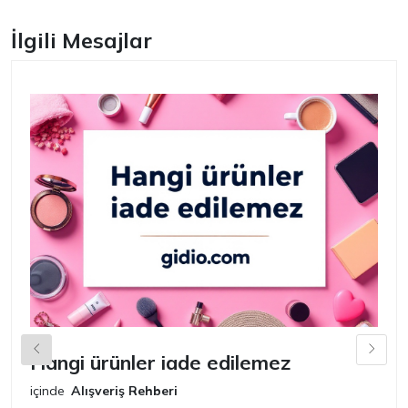
İlgili Mesajlar
Hangi ürünler iade edilemez
G
n
içinde
Alışveriş Rehberi