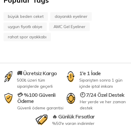
Popular Tags
büyük beden ceket
dayanıklı eyeliner
uygun fiyatlı abiye
AMC Gel Eyeliner
rahat spor ayakkabı
🚚 Ücretsiz Kargo
1'e 1 İade
500₺ üzeri tüm
Siparişten sonra 1 gün
siparişlerde geçerli
içinde iptal imkanı
💳 %100 Güvenli
🕘 7/24 Özel Destek
Ödeme
Her yerde ve her zaman
Güvenli ödeme garantisi
destek
🔥 Günlük Fırsatlar
%50'e varan indirimler