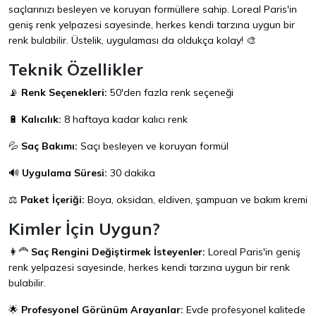
saçlarınızı besleyen ve koruyan formüllere sahip. Loreal Paris'in
geniş renk yelpazesi sayesinde, herkes kendi tarzına uygun bir
renk bulabilir. Üstelik, uygulaması da oldukça kolay! 🎨
Teknik Özellikler
📡
Renk Seçenekleri:
50'den fazla renk seçeneği
🔋
Kalıcılık:
8 haftaya kadar kalıcı renk
💦
Saç Bakımı:
Saçı besleyen ve koruyan formül
🔊
Uygulama Süresi:
30 dakika
⚖️
Paket İçeriği:
Boya, oksidan, eldiven, şampuan ve bakım kremi
Kimler İçin Uygun?
👩‍🦰
Saç Rengini Değiştirmek İsteyenler:
Loreal Paris'in geniş
renk yelpazesi sayesinde, herkes kendi tarzına uygun bir renk
bulabilir.
🌟
Profesyonel Görünüm Arayanlar:
Evde profesyonel kalitede