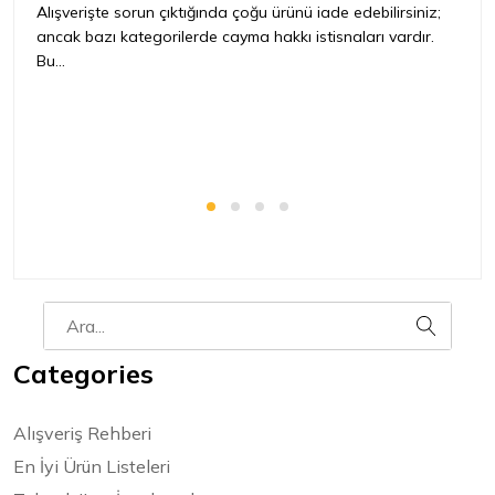
iç
Alışverişte sorun çıktığında çoğu ürünü iade edebilirsiniz;
ancak bazı kategorilerde cayma hakkı istisnaları vardır.
İ
Bu...
ür
bir
Categories
Alışveriş Rehberi
En İyi Ürün Listeleri