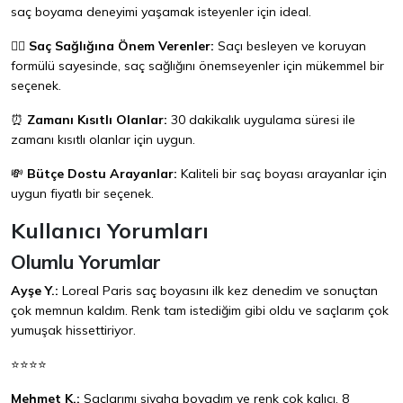
saç boyama deneyimi yaşamak isteyenler için ideal.
💇‍♀️
Saç Sağlığına Önem Verenler:
Saçı besleyen ve koruyan
formülü sayesinde, saç sağlığını önemseyenler için mükemmel bir
seçenek.
⏰
Zamanı Kısıtlı Olanlar:
30 dakikalık uygulama süresi ile
zamanı kısıtlı olanlar için uygun.
💸
Bütçe Dostu Arayanlar:
Kaliteli bir saç boyası arayanlar için
uygun fiyatlı bir seçenek.
Kullanıcı Yorumları
Olumlu Yorumlar
Ayşe Y.:
Loreal Paris saç boyasını ilk kez denedim ve sonuçtan
çok memnun kaldım. Renk tam istediğim gibi oldu ve saçlarım çok
yumuşak hissettiriyor.
⭐⭐⭐⭐
Mehmet K.:
Saçlarımı siyaha boyadım ve renk çok kalıcı. 8