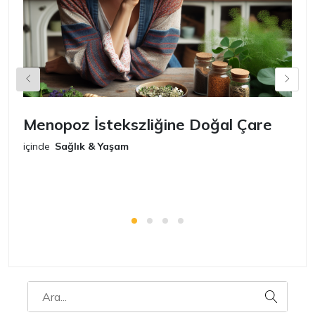
Menopoz İstekszliğine Doğal Çare
S
içinde
Sağlık & Yaşam
iç