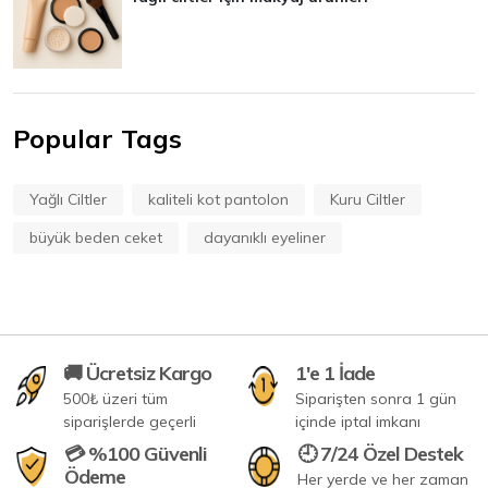
Popular Tags
Yağlı Ciltler
kaliteli kot pantolon
Kuru Ciltler
büyük beden ceket
dayanıklı eyeliner
🚚 Ücretsiz Kargo
1'e 1 İade
500₺ üzeri tüm
Siparişten sonra 1 gün
siparişlerde geçerli
içinde iptal imkanı
💳 %100 Güvenli
🕘 7/24 Özel Destek
Ödeme
Her yerde ve her zaman