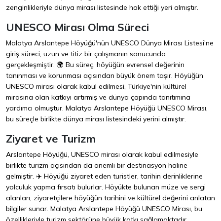
zenginlikleriyle dünya mirası listesinde hak ettiği yeri almıştır.
UNESCO Mirası Olma Süreci
Malatya Arslantepe Höyüğü'nün UNESCO Dünya Mirası Listesi'ne
giriş süreci, uzun ve titiz bir çalışmanın sonucunda
gerçekleşmiştir. 🌍 Bu süreç, höyüğün evrensel değerinin
tanınması ve korunması açısından büyük önem taşır. Höyüğün
UNESCO mirası olarak kabul edilmesi, Türkiye'nin kültürel
mirasına olan katkıyı artırmış ve dünya çapında tanıtımına
yardımcı olmuştur. Malatya Arslantepe Höyüğü UNESCO Mirası,
bu süreçle birlikte dünya mirası listesindeki yerini almıştır.
Ziyaret ve Turizm
Arslantepe Höyüğü, UNESCO mirası olarak kabul edilmesiyle
birlikte turizm açısından da önemli bir destinasyon haline
gelmiştir. ✈️ Höyüğü ziyaret eden turistler, tarihin derinliklerine
yolculuk yapma fırsatı bulurlar. Höyükte bulunan müze ve sergi
alanları, ziyaretçilere höyüğün tarihini ve kültürel değerini anlatan
bilgiler sunar. Malatya Arslantepe Höyüğü UNESCO Mirası, bu
özellikleriyle turizm sektörüne büyük katkı sağlamaktadır.