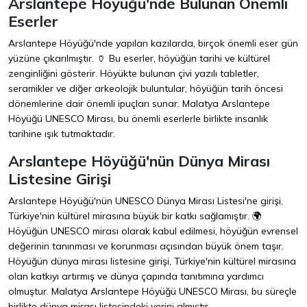
Arslantepe Höyüğü'nde Bulunan Önemli
Eserler
Arslantepe Höyüğü'nde yapılan kazılarda, birçok önemli eser gün
yüzüne çıkarılmıştır. 🏺 Bu eserler, höyüğün tarihi ve kültürel
zenginliğini gösterir. Höyükte bulunan çivi yazılı tabletler,
seramikler ve diğer arkeolojik buluntular, höyüğün tarih öncesi
dönemlerine dair önemli ipuçları sunar. Malatya Arslantepe
Höyüğü UNESCO Mirası, bu önemli eserlerle birlikte insanlık
tarihine ışık tutmaktadır.
Arslantepe Höyüğü'nün Dünya Mirası
Listesine Girişi
Arslantepe Höyüğü'nün UNESCO Dünya Mirası Listesi'ne girişi,
Türkiye'nin kültürel mirasına büyük bir katkı sağlamıştır. 🌍
Höyüğün UNESCO mirası olarak kabul edilmesi, höyüğün evrensel
değerinin tanınması ve korunması açısından büyük önem taşır.
Höyüğün dünya mirası listesine girişi, Türkiye'nin kültürel mirasına
olan katkıyı artırmış ve dünya çapında tanıtımına yardımcı
olmuştur. Malatya Arslantepe Höyüğü UNESCO Mirası, bu süreçle
birlikte dünya mirası listesindeki yerini almıştır.