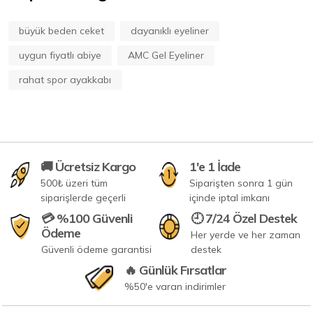
büyük beden ceket
dayanıklı eyeliner
uygun fiyatlı abiye
AMC Gel Eyeliner
rahat spor ayakkabı
🚚 Ücretsiz Kargo
1'e 1 İade
500₺ üzeri tüm
Siparişten sonra 1 gün
siparişlerde geçerli
içinde iptal imkanı
💳 %100 Güvenli
🕘 7/24 Özel Destek
Ödeme
Her yerde ve her zaman
Güvenli ödeme garantisi
destek
🔥 Günlük Fırsatlar
%50'e varan indirimler