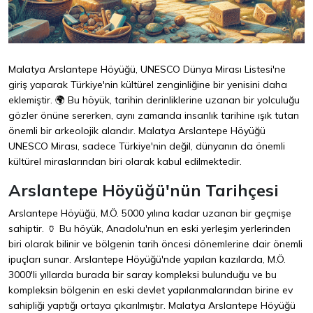
Malatya Arslantepe Höyüğü, UNESCO Dünya Mirası Listesi'ne
giriş yaparak Türkiye'nin kültürel zenginliğine bir yenisini daha
eklemiştir. 🌍 Bu höyük, tarihin derinliklerine uzanan bir yolculuğu
gözler önüne sererken, aynı zamanda insanlık tarihine ışık tutan
önemli bir arkeolojik alandır. Malatya Arslantepe Höyüğü
UNESCO Mirası, sadece Türkiye'nin değil, dünyanın da önemli
kültürel miraslarından biri olarak kabul edilmektedir.
Arslantepe Höyüğü'nün Tarihçesi
Arslantepe Höyüğü, M.Ö. 5000 yılına kadar uzanan bir geçmişe
sahiptir. 🏺 Bu höyük, Anadolu'nun en eski yerleşim yerlerinden
biri olarak bilinir ve bölgenin tarih öncesi dönemlerine dair önemli
ipuçları sunar. Arslantepe Höyüğü'nde yapılan kazılarda, M.Ö.
3000'li yıllarda burada bir saray kompleksi bulunduğu ve bu
kompleksin bölgenin en eski devlet yapılanmalarından birine ev
sahipliği yaptığı ortaya çıkarılmıştır. Malatya Arslantepe Höyüğü