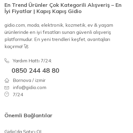
En Trend Ürünler Çok Kategorili Alışveriş – En
İyi Fiyatlar | Kapış Kapış Gidio
gidio.com, moda, elektronik, kozmetik, ev & yaşam
ürünlerinde en iyi fırsatları sunan güvenli alışveriş
platformudur. En yeni trendleri keşfet, avantajları
kaçırma! 🚀
Yardım Hattı 7/24:
0850 244 48 80
Bornova / izmir
info@gidio.com
7/24
Önemli Bağlantılar
Gidio'da Satıcı OL