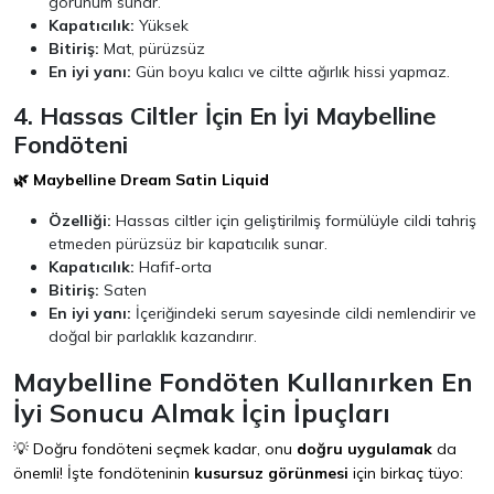
görünüm sunar.
Kapatıcılık:
Yüksek
Bitiriş:
Mat, pürüzsüz
En iyi yanı:
Gün boyu kalıcı ve ciltte ağırlık hissi yapmaz.
4. Hassas Ciltler İçin En İyi Maybelline
Fondöteni
🌿 Maybelline Dream Satin Liquid
Özelliği:
Hassas ciltler için geliştirilmiş formülüyle cildi tahriş
etmeden pürüzsüz bir kapatıcılık sunar.
Kapatıcılık:
Hafif-orta
Bitiriş:
Saten
En iyi yanı:
İçeriğindeki serum sayesinde cildi nemlendirir ve
doğal bir parlaklık kazandırır.
Maybelline Fondöten Kullanırken En
İyi Sonucu Almak İçin İpuçları
💡 Doğru fondöteni seçmek kadar, onu
doğru uygulamak
da
önemli! İşte fondöteninin
kusursuz görünmesi
için birkaç tüyo: