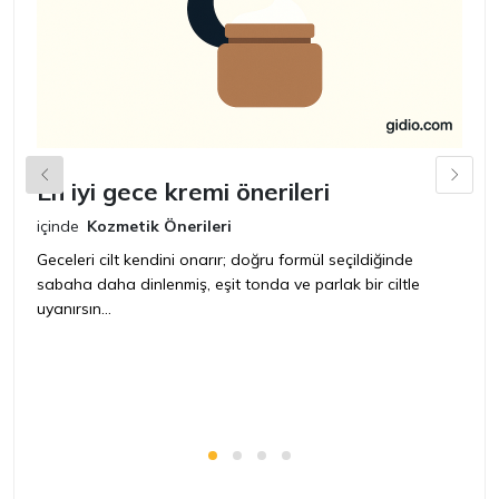
En iyi gece kremi önerileri
H
ö
içinde
Kozmetik Önerileri
iç
Geceleri cilt kendini onarır; doğru formül seçildiğinde
sabaha daha dinlenmiş, eşit tonda ve parlak bir ciltle
Kı
uyanırsın...
i
pH