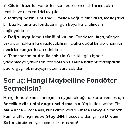
✔
Cildini hazırla
: Fondöten sürmeden önce cildini mutlaka
temizle ve nemlendirici uygula.
✔
Makyaj bazını unutma
: Özellikle yağlı cildin varsa, matlaştırıcı
bir baz kullanarak fondötenin gün boyu kalıcı olmasını
sağlayabilirsin.
✔
Doğru uygulama tekniğini kullan
: Fondöteni fırça, sünger
veya parmaklarınla uygulayabilirsin. Daha doğal bir görünüm için
nemli bir sünger tercih edebilirsin.
✔
Transparan pudra ile sabitle
: Özellikle gün içinde
yağlanmaya yatkınsan, fondötenin üzerine hafif bir transparan
pudra geçmek makyajını uzun süre sabitler.
Sonuç:
Hangi Maybelline Fondöteni
Seçmelisin?
Hangi fondötenin senin için en uygun olduğuna karar vermek için
öncelikle cilt tipini doğru belirlemelisin
. Yağlı cildin varsa
Fit
Me Matte + Poreless
, kuru cildin varsa
Fit Me Dewy + Smooth
,
karma ciltler için
SuperStay 24H
, hassas ciltler için ise
Dream
Satin Liquid
en iyi seçenekler arasında!