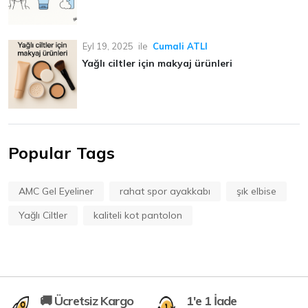
Eyl 19, 2025
ile
Cumali ATLI
Yağlı ciltler için makyaj ürünleri
Popular Tags
AMC Gel Eyeliner
rahat spor ayakkabı
şık elbise
Yağlı Ciltler
kaliteli kot pantolon
🚚 Ücretsiz Kargo
1'e 1 İade