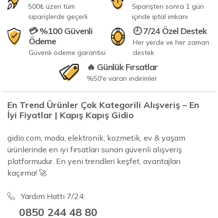
500₺ üzeri tüm
Siparişten sonra 1 gün
siparişlerde geçerli
içinde iptal imkanı
💳 %100 Güvenli
🕘 7/24 Özel Destek
Ödeme
Her yerde ve her zaman
Güvenli ödeme garantisi
destek
🔥 Günlük Fırsatlar
%50'e varan indirimler
En Trend Ürünler Çok Kategorili Alışveriş – En
İyi Fiyatlar | Kapış Kapış Gidio
gidio.com, moda, elektronik, kozmetik, ev & yaşam
ürünlerinde en iyi fırsatları sunan güvenli alışveriş
platformudur. En yeni trendleri keşfet, avantajları
kaçırma! 🚀
Yardım Hattı 7/24:
0850 244 48 80