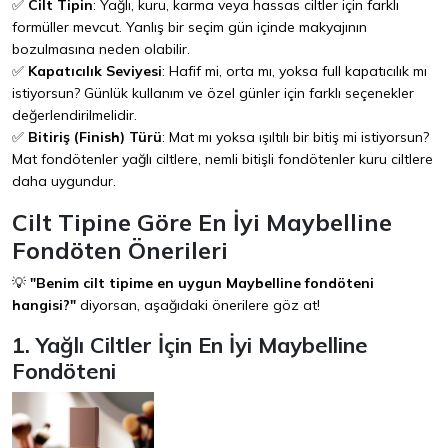
✅
Cilt Tipin
: Yağlı, kuru, karma veya hassas ciltler için farklı
formüller mevcut. Yanlış bir seçim gün içinde makyajının
bozulmasına neden olabilir.
✅
Kapatıcılık Seviyesi
: Hafif mi, orta mı, yoksa full kapatıcılık mı
istiyorsun? Günlük kullanım ve özel günler için farklı seçenekler
değerlendirilmelidir.
✅
Bitiriş (Finish) Türü
: Mat mı yoksa ışıltılı bir bitiş mi istiyorsun?
Mat fondötenler yağlı ciltlere, nemli bitişli fondötenler kuru ciltlere
daha uygundur.
Cilt Tipine Göre En İyi Maybelline
Fondöten Önerileri
💡
"Benim cilt tipime en uygun Maybelline fondöteni
hangisi?"
diyorsan, aşağıdaki önerilere göz at!
1. Yağlı Ciltler İçin En İyi Maybelline
Fondöteni