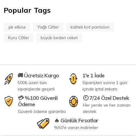
Popular Tags
şık elbise
Yağlı Ciltler
kaliteli kot pantolon
Kuru Ciltler
büyük beden ceket
🚚 Ücretsiz Kargo
1'e 1 İade
500₺ üzeri tüm
Siparişten sonra 1 gün
siparişlerde geçerli
içinde iptal imkanı
💳 %100 Güvenli
🕘 7/24 Özel Destek
Ödeme
Her yerde ve her zaman
Güvenli ödeme garantisi
destek
🔥 Günlük Fırsatlar
%50'e varan indirimler