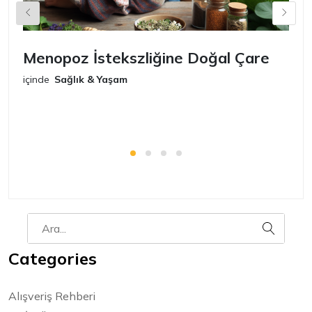
Menopoz İstekszliğine Doğal Çare
S
içinde
Sağlık & Yaşam
iç
Categories
Alışveriş Rehberi