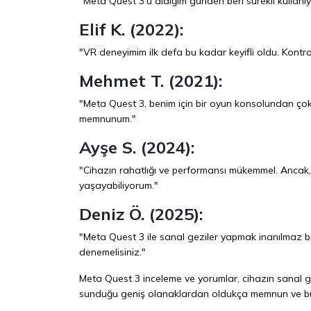
"Meta Quest 3'ü aldığım günden beri sürekli kullanıyo
Elif K. (2022):
"VR deneyimim ilk defa bu kadar keyifli oldu. Kontrol
Mehmet T. (2021):
"Meta Quest 3, benim için bir oyun konsolundan ço
memnunum."
Ayşe S. (2024):
"Cihazın rahatlığı ve performansı mükemmel. Ancak
yaşayabiliyorum."
Deniz Ö. (2025):
"Meta Quest 3 ile sanal geziler yapmak inanılmaz bi
denemelisiniz."
Meta Quest 3 inceleme ve yorumlar, cihazın sanal ger
sunduğu geniş olanaklardan oldukça memnun ve bu 