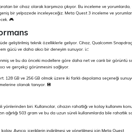
ratan bir cihaz olarak karşımıza çıkıyor. Bu inceleme ve yorumlarda, 
r geniş bir yelpazede inceleyeceğiz. Meta Quest 3 inceleme ve yorumlar
ecek. 🎮
formans
üde geliştirilmiş teknik özelliklerle geliyor. Cihaz, Qualcomm Snapdr
şlem gücü ve daha akıcı bir deneyim sunuyor. 📈
enmiş ve bu da önceki modellere göre daha net ve canlı bir görüntü sa
kıcı ve gerçekçi görünmesini sağlıyor.
. 128 GB ve 256 GB olmak üzere iki farklı depolama seçeneği sunuyo
melerine olanak tanıyor. 💾
 yönlerinden biri. Kullanıcılar, cihazın rahatlığı ve kolay kullanımı ko
ın ağırlığı 503 gram ve bu da uzun süreli kullanımlarda bile rahatlık sa
olay. Ayrıca, içeriklerin indirilmesi ve yönetilmesi için Meta Quest