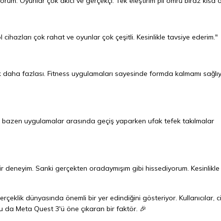
rum. Oyunlar çok akıcı ve gerçekçi. Tek eleştirim pil ömrü biraz kısa ol
 cihazları çok rahat ve oyunlar çok çeşitli. Kesinlikle tavsiye ederim."
k daha fazlası. Fitness uygulamaları sayesinde formda kalmamı sağlı
, bazen uygulamalar arasında geçiş yaparken ufak tefek takılmalar
r deneyim. Sanki gerçekten oradaymışım gibi hissediyorum. Kesinlikle
çeklik dünyasında önemli bir yer edindiğini gösteriyor. Kullanıcılar, c
da Meta Quest 3'ü öne çıkaran bir faktör. 🎉