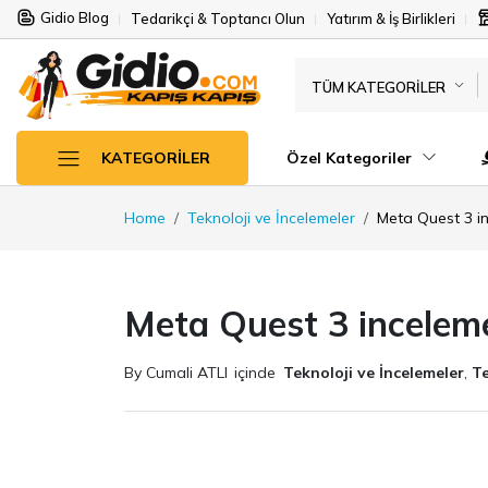
Gidio Blog
Tedarikçi & Toptancı Olun
Yatırım & İş Birlikleri
TÜM KATEGORILER
Özel Kategoriler
KATEGORILER
Home
Teknoloji ve İncelemeler
Meta Quest 3 i
Meta Quest 3 incelem
By Cumali ATLI
içinde
Teknoloji ve İncelemeler
,
Te