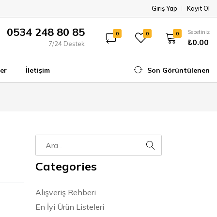
Giriş Yap
Kayıt Ol
0534 248 80 85
Sepetiniz
0
0
0
₺0.00
7/24 Destek
er
İletişim
Son Görüntülenen
Categories
Alışveriş Rehberi
En İyi Ürün Listeleri