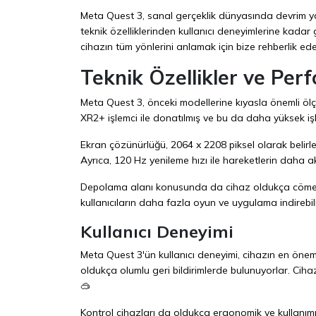
Meta Quest 3, sanal gerçeklik dünyasında devrim ya
teknik özelliklerinden kullanıcı deneyimlerine kada
cihazın tüm yönlerini anlamak için bize rehberlik ed
Teknik Özellikler ve Per
Meta Quest 3, önceki modellerine kıyasla önemli ölç
XR2+ işlemci ile donatılmış ve bu da daha yüksek i
Ekran çözünürlüğü, 2064 x 2208 piksel olarak belirl
Ayrıca, 120 Hz yenileme hızı ile hareketlerin daha a
Depolama alanı konusunda da cihaz oldukça cömert
kullanıcıların daha fazla oyun ve uygulama indirebil
Kullanıcı Deneyimi
Meta Quest 3'ün kullanıcı deneyimi, cihazın en önemli
oldukça olumlu geri bildirimlerde bulunuyorlar. Cihaz
🥽
Kontrol cihazları da oldukça ergonomik ve kullanımı k