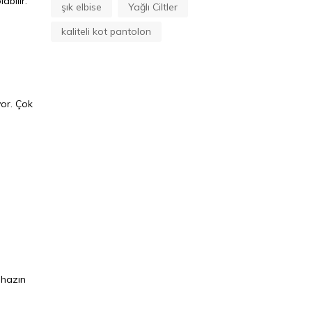
abilir."
şık elbise
Yağlı Ciltler
kaliteli kot pantolon
yor. Çok
ihazın