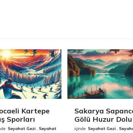
ocaeli Kartepe
Sakarya Sapanc
ış Sporları
Gölü Huzur Dolu
nde
Seyahat Gezi
,
Seyahat
içinde
Seyahat Gezi
,
Seyah