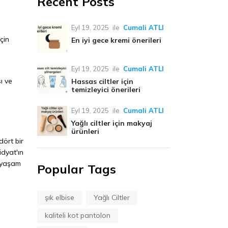
Recent Posts
Eyl 19, 2025
ile
Cumali ATLI
çin
En iyi gece kremi önerileri
Eyl 19, 2025
ile
Cumali ATLI
ı ve
Hassas ciltler için
temizleyici önerileri
Eyl 19, 2025
ile
Cumali ATLI
Yağlı ciltler için makyaj
ürünleri
dört bir
idyat'ın
e yaşam
Popular Tags
şık elbise
Yağlı Ciltler
kaliteli kot pantolon