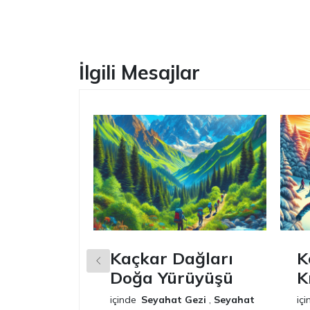
Facebook
İlgili Mesajlar
Kaçkar Dağları
K
Doğa Yürüyüşü
K
içinde
Seyahat Gezi
,
Seyahat
içi