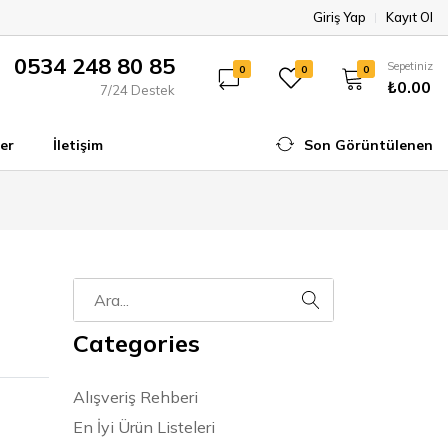
Giriş Yap
Kayıt Ol
0534 248 80 85
Sepetiniz
0
0
0
₺0.00
7/24 Destek
er
İletişim
Son Görüntülenen
Categories
Alışveriş Rehberi
En İyi Ürün Listeleri