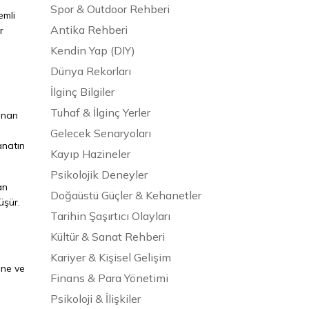
Spor & Outdoor Rehberi
emli
Antika Rehberi
r
Kendin Yap (DIY)
Dünya Rekorları
İlginç Bilgiler
Tuhaf & İlginç Yerler
lunan
Gelecek Senaryoları
anatın
Kayıp Hazineler
Psikolojik Deneyler
an
Doğaüstü Güçler & Kehanetler
üşür.
Tarihin Şaşırtıcı Olayları
Kültür & Sanat Rehberi
Kariyer & Kişisel Gelişim
sine ve
Finans & Para Yönetimi
Psikoloji & İlişkiler