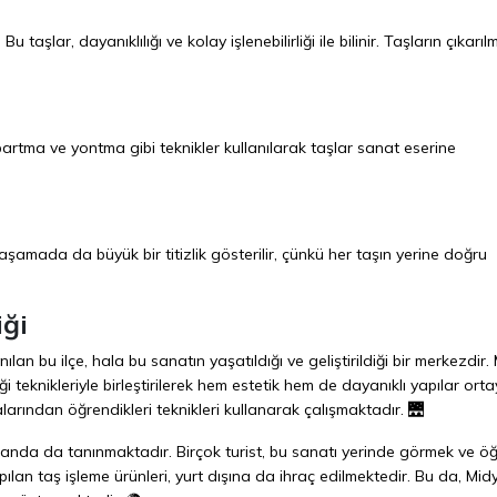
Bu taşlar, dayanıklılığı ve kolay işlenebilirliği ile bilinir. Taşların çıkarıl
abartma ve yontma gibi teknikler kullanılarak taşlar sanat eserine
 aşamada da büyük bir titizlik gösterilir, çünkü her taşın yerine doğru
iği
an bu ilçe, hala bu sanatın yaşatıldığı ve geliştirildiği bir merkezdir
iği teknikleriyle birleştirilerek hem estetik hem de dayanıklı yapılar ort
alarından öğrendikleri teknikleri kullanarak çalışmaktadır. 🌉
ı alanda da tanınmaktadır. Birçok turist, bu sanatı yerinde görmek ve 
apılan taş işleme ürünleri, yurt dışına da ihraç edilmektedir. Bu da, Mi