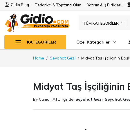
Gidio Blog
Tedarikçi & Toptancı Olun
Yatırım & İş Birlikleri
TÜM KATEGORILER
Özel Kategoriler
KATEGORILER
Home
Seyahat Gezi
Midyat Taş İşçiliğinin Baş
Midyat Taş İşçiliğinin
By Cumali ATLI
içinde
Seyahat Gezi
,
Seyahat Gez