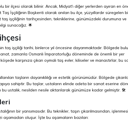
olu bir ilçesi olarak bilinir. Ancak, Midyat'ı diğer yerlerden ayıran en ön
yat Taş İşçiliğinin Başkenti olarak anılan bu ilçe, yüzyıllardır süregelen bi
taş işçiliğinin tarihçesinden, tekniklerine, günümüzdeki durumuna ve
ilgi sunacağız. 🌟
ihçesi
nin taş işçiliği tarihi, binlerce yıl öncesine dayanmaktadır. Bölgede bu
bu sanat, zamanla Osmanlı İmparatorluğu döneminde de önemli bir yer
köşede karşınıza çıkan oymalı taş evler, kiliseler ve manastırlar, bu s
 kullanılan taşların dayanıklılığı ve estetik görünümüdür. Bölgede çıkarıl
 yapıya sahiptir. Bu taşlar, ustaların elinde adeta bir sanat eserine dön
 bu ustalık, nesilden nesile aktarılarak günümüze kadar gelmiştir. 🛠️
leri
 ustalığının bir yansımasıdır. Bu teknikler, taşın çıkarılmasından, işlenme
zi aşamadan oluşur. İşte bu aşamaların bazıları: