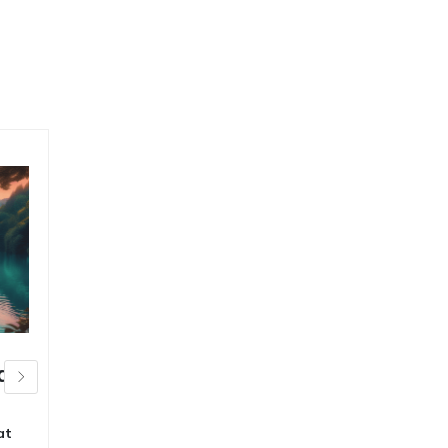
a
Bolu Abant Gölü
Doğa Kaçamağı
at
içinde
Seyahat Gezi
,
Seyahat