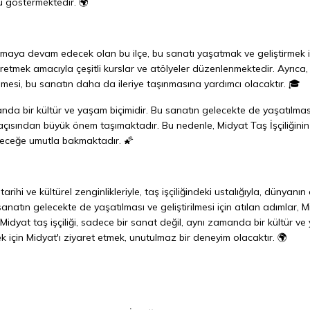
u göstermektedir. 🌍
ılmaya devam edecek olan bu ilçe, bu sanatı yaşatmak ve geliştirmek i
retmek amacıyla çeşitli kurslar ve atölyeler düzenlenmektedir. Ayrıca,
rilmesi, bu sanatın daha da ileriye taşınmasına yardımcı olacaktır. 🎓
manda bir kültür ve yaşam biçimidir. Bu sanatın gelecekte de yaşatılmas
ı açısından büyük önem taşımaktadır. Bu nedenle, Midyat Taş İşçiliğinin
leceğe umutla bakmaktadır. 🌠
arihi ve kültürel zenginlikleriyle, taş işçiliğindeki ustalığıyla, dünyanın 
tın gelecekte de yaşatılması ve geliştirilmesi için atılan adımlar, M
Midyat taş işçiliği, sadece bir sanat değil, aynı zamanda bir kültür v
 için Midyat'ı ziyaret etmek, unutulmaz bir deneyim olacaktır. 🌍