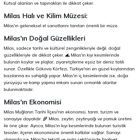
Kutsal alanları ve tapınakları ile dikkat çeker.
Milas Halı ve Kilim Müzesi:
Milas'ın geleneksel el sanatlarını tanıtan önemli bir müze.
Milas'ın Doğal Güzellikleri
Milas, sadece tarihi ve kültürel zenginlikleriyle değil, doğal
güzellikleriyle de dikkat çeker. 🌊 Milas'ın kıyı kesimlerinde
bulunan koylar ve plajlar, ziyaretçilerine eşsiz bir deniz tatili
sunar. Özellikle Gökova Körfezi, Türkiye'nin en güzel koylarından
bazılarına ev sahipliği yapar. Milas'ın iç kesimlerinde ise, doğa
yürüyüşü ve kamp yapma imkanı sunan ormanlık alanlar
bulunmaktadır.
Milas'ın Ekonomisi
Milas Muğlanın Tarihi İlçesi'nin ekonomisi, tarım, turizm ve
sanayiye dayalıdır. 🌾 Milas, zeytin, zeytinyağı ve pamuk üretimi
ile öne çıkar. Ayrıca, Milas'ın kıyı kesimlerinde bulunan turistik
tesisler, ilçenin ekonomisine önemli katkılar sağlar. Sanayi
alanında ise, Milas'ta tekstil ve gıda sektöründe faaliyet