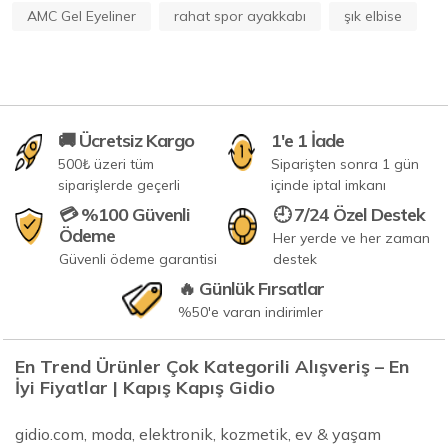
AMC Gel Eyeliner
rahat spor ayakkabı
şık elbise
🚚 Ücretsiz Kargo
1'e 1 İade
500₺ üzeri tüm
Siparişten sonra 1 gün
siparişlerde geçerli
içinde iptal imkanı
💳 %100 Güvenli
🕘 7/24 Özel Destek
Ödeme
Her yerde ve her zaman
Güvenli ödeme garantisi
destek
🔥 Günlük Fırsatlar
%50'e varan indirimler
En Trend Ürünler Çok Kategorili Alışveriş – En
İyi Fiyatlar | Kapış Kapış Gidio
gidio.com, moda, elektronik, kozmetik, ev & yaşam