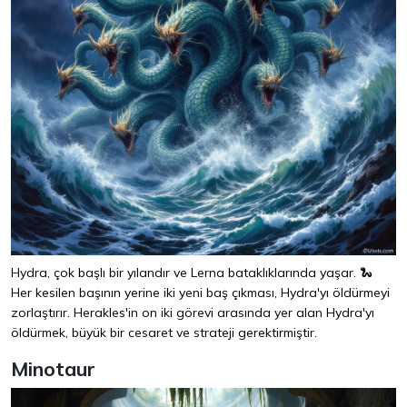
Hydra, çok başlı bir yılandır ve Lerna bataklıklarında yaşar. 🐍
Her kesilen başının yerine iki yeni baş çıkması, Hydra'yı öldürmeyi
zorlaştırır. Herakles'in on iki görevi arasında yer alan Hydra'yı
öldürmek, büyük bir cesaret ve strateji gerektirmiştir.
Minotaur