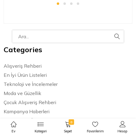
Categories
Alışveriş Rehberi
En İyi Ürün Listeleri
Teknoloji ve İncelemeler
Moda ve Güzellik
Çocuk Alışveriş Rehberi
Kampanya Haberleri
Moda & Stil Önerileri
0
Sosyal Medya
Ev
Kategori
Sepet
Favorilerim
Hesap