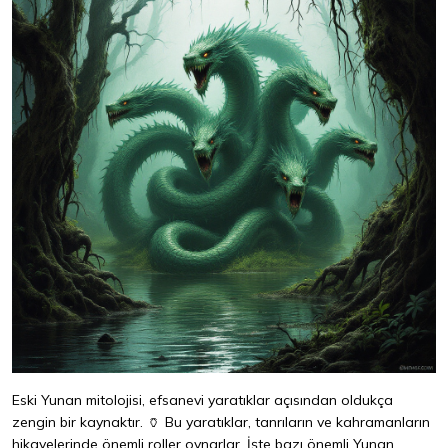
Eski Yunan mitolojisi, efsanevi yaratıklar açısından oldukça
zengin bir kaynaktır. 🏺 Bu yaratıklar, tanrıların ve kahramanların
hikayelerinde önemli roller oynarlar. İşte bazı önemli Yunan