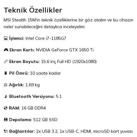
Teknik Özellikler
MSI Stealth 15M'in teknik özelliklerine bir göz atalım ve bu cihazın
neler sunabileceğini detaylıca inceleyelim:
💻
İşlemci:
Intel Core i7-1185G7
🎮
Ekran Kartı:
NVIDIA GeForce GTX 1650 Ti
📏
Ekran Boyutu:
15.6 inç Full HD (1920x1080)
🔋
Pil Ömrü:
10 saate kadar
⚖️
Ağırlık:
1.69 kg
📡
Bluetooth Versiyonu:
5.1
💿
RAM:
16 GB DDR4
💾
Depolama:
512 GB SSD
🔌
Bağlantılar:
2x USB 3.2, 1x USB-C, HDMI, microSD kart yuvası