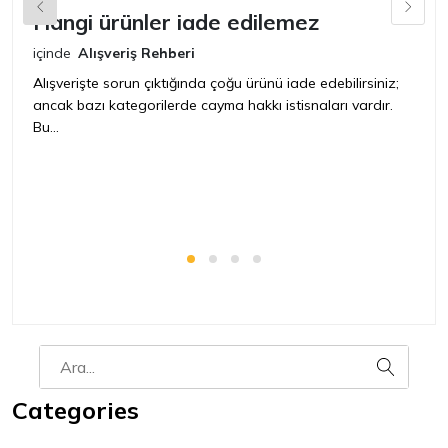
Hangi ürünler iade edilemez
G
n
içinde
Alışveriş Rehberi
iç
Alışverişte sorun çıktığında çoğu ürünü iade edebilirsiniz;
ancak bazı kategorilerde cayma hakkı istisnaları vardır.
İ
Bu...
ür
bir
Categories