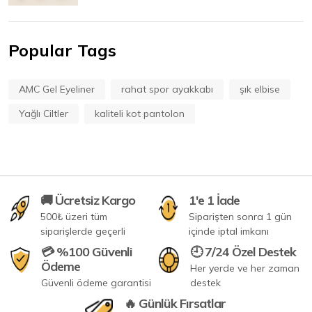
Popular Tags
AMC Gel Eyeliner
rahat spor ayakkabı
şık elbise
Yağlı Ciltler
kaliteli kot pantolon
🚚 Ücretsiz Kargo
1'e 1 İade
500₺ üzeri tüm
Siparişten sonra 1 gün
siparişlerde geçerli
içinde iptal imkanı
💳 %100 Güvenli
🕘 7/24 Özel Destek
Ödeme
Her yerde ve her zaman
Güvenli ödeme garantisi
destek
🔥 Günlük Fırsatlar