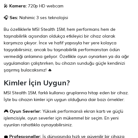
🎤
Kamera:
720p HD webcam
🎧
Ses:
Nahimic 3 ses teknolojisi
Bu özelliklerle MSI Stealth 15M, hem performans hem de
taşınabilirlik açısından oldukça etkileyici bir cihaz olarak
karşımıza çıkıyor. İnce ve hafif yapısıyla her yere kolayca
taşıyabilirsiniz, ancak bu taşınabilirlik performanstan ödün
vermediği anlamına geliyor. Özellikle oyun oynarken ya da ağır
uygulamaları çalıştırırken, bu cihazın sunduğu güçle kendinizi
şaşırmış bulacaksınız! 🔥
Kimler İçin Uygun?
MSI Stealth 15M, farklı kullanıcı gruplarına hitap eden bir cihaz.
İşte bu cihazın kimler için uygun olduğuna dair bazı örnekler:
🎮
Oyun Severler:
Yüksek performanslı ekran kartı ve güçlü
işlemcisiyle, oyun severler için mükemmel bir seçim. En yeni
oyunları rahatlıkla oynayabilirsiniz.
💼
Profesyoneller:
İş dünyasında hızlı ve güvenilir bir cihaza