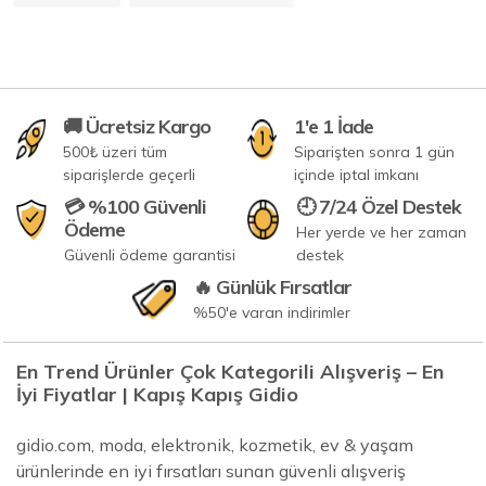
🚚 Ücretsiz Kargo
1'e 1 İade
500₺ üzeri tüm
Siparişten sonra 1 gün
siparişlerde geçerli
içinde iptal imkanı
💳 %100 Güvenli
🕘 7/24 Özel Destek
Ödeme
Her yerde ve her zaman
Güvenli ödeme garantisi
destek
🔥 Günlük Fırsatlar
%50'e varan indirimler
En Trend Ürünler Çok Kategorili Alışveriş – En
İyi Fiyatlar | Kapış Kapış Gidio
gidio.com, moda, elektronik, kozmetik, ev & yaşam
ürünlerinde en iyi fırsatları sunan güvenli alışveriş