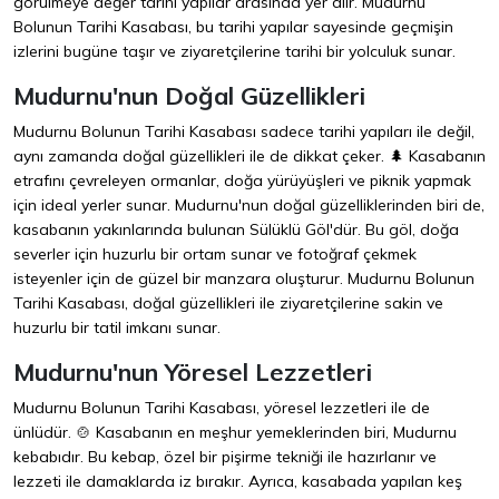
görülmeye değer tarihi yapılar arasında yer alır. Mudurnu
Bolunun Tarihi Kasabası, bu tarihi yapılar sayesinde geçmişin
izlerini bugüne taşır ve ziyaretçilerine tarihi bir yolculuk sunar.
Mudurnu'nun Doğal Güzellikleri
Mudurnu Bolunun Tarihi Kasabası sadece tarihi yapıları ile değil,
aynı zamanda doğal güzellikleri ile de dikkat çeker. 🌲 Kasabanın
etrafını çevreleyen ormanlar, doğa yürüyüşleri ve piknik yapmak
için ideal yerler sunar. Mudurnu'nun doğal güzelliklerinden biri de,
kasabanın yakınlarında bulunan Sülüklü Göl'dür. Bu göl, doğa
severler için huzurlu bir ortam sunar ve fotoğraf çekmek
isteyenler için de güzel bir manzara oluşturur. Mudurnu Bolunun
Tarihi Kasabası, doğal güzellikleri ile ziyaretçilerine sakin ve
huzurlu bir tatil imkanı sunar.
Mudurnu'nun Yöresel Lezzetleri
Mudurnu Bolunun Tarihi Kasabası, yöresel lezzetleri ile de
ünlüdür. 🍲 Kasabanın en meşhur yemeklerinden biri, Mudurnu
kebabıdır. Bu kebap, özel bir pişirme tekniği ile hazırlanır ve
lezzeti ile damaklarda iz bırakır. Ayrıca, kasabada yapılan keş