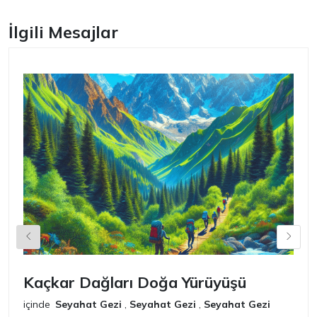
İlgili Mesajlar
Kaçkar Dağları Doğa Yürüyüşü
K
içinde
Seyahat Gezi
,
Seyahat Gezi
,
Seyahat Gezi
iç